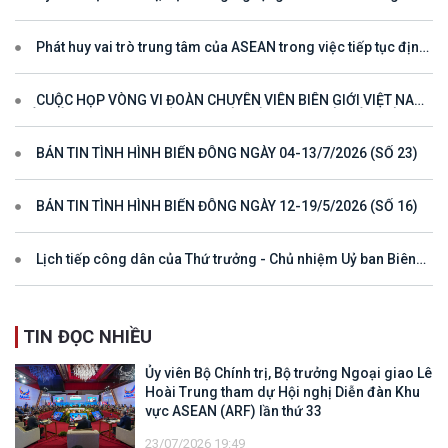
tham dự Hội nghị Diễn đàn Khu vực ASEAN (ARF) lần thứ 33
Phát huy vai trò trung tâm của ASEAN trong việc tiếp tục định
hướng cho đối thoại và hợp tác ở khu vực
CUỘC HỌP VÒNG VI ĐOÀN CHUYÊN VIÊN BIÊN GIỚI VIỆT NAM
- LÀO VÌ MỘT ĐƯỜNG BIÊN GIỚI HÒA BÌNH, HỢP TÁC VÀ PHÁT
TRIỂN
BẢN TIN TÌNH HÌNH BIỂN ĐÔNG NGÀY 04-13/7/2026 (SỐ 23)
BẢN TIN TÌNH HÌNH BIỂN ĐÔNG NGÀY 12-19/5/2026 (SỐ 16)
Lịch tiếp công dân của Thứ trưởng - Chủ nhiệm Uỷ ban Biên
giới quốc gia năm 2025
TIN ĐỌC NHIỀU
Ủy viên Bộ Chính trị, Bộ trưởng Ngoại giao Lê
Hoài Trung tham dự Hội nghị Diễn đàn Khu
vực ASEAN (ARF) lần thứ 33
23/07/2026 19:49