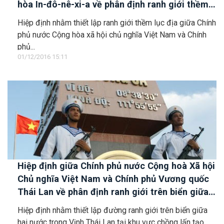
hòa In-đô-nê-xi-a về phân định ranh giới thềm
lục địa
Hiệp định nhằm thiết lập ranh giới thềm lục địa giữa Chính
phủ nước Cộng hòa xã hội chủ nghĩa Việt Nam và Chính
phủ...
01/12/2016 15:11
Hiệp định giữa Chính phủ nước Cộng hoà Xã hội
Chủ nghĩa Việt Nam và Chính phủ Vương quốc
Thái Lan về phân định ranh giới trên biển giữa
hai nước trong Vịnh Thái Lan.
Hiệp định nhằm thiết lập đường ranh giới trên biển giữa
hai nước trong Vịnh Thái Lan tại khu vực chồng lấn tạo