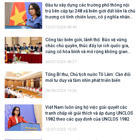
Đầu tư xây dựng các trường phổ thông nội
trú liên cấp tại 248 xã biên giới đất liền là chủ
trương có tính chiến lược, có ý nghĩa nhân
văn sâu sắc
10/07/2026 08:40
Công tác biên giới, lãnh thổ: Bảo vệ vững
chắc chủ quyền, thúc đẩy lợi ích quốc gia,
củng cố hòa bình và mở rộng không gian
hợp tác, phát triển
30/07/2026 08:27
Tổng Bí thư, Chủ tịch nước Tô Lâm: Cần đổi
mới tư duy và tầm nhìn phát triển biển
08/06/2026 15:26
Việt Nam luôn ủng hộ việc giải quyết các
tranh chấp về giải thích và áp dụng UNCLOS
1982 theo các quy định của UNCLOS 1982
12/07/2026 15:33