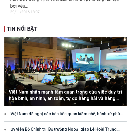
bơi yêu...
29/11/2016 18:07
TIN NỔI BẬT
Việt Nam nhấn mạnh tầm quan trọng của việc duy trì
hòa bình, an ninh, an toàn, tự do hàng hải và hàng
không
Việt Nam đề nghị các bên liên quan kiềm chế, hành xử phù
hợp với luật pháp quốc tế, tôn trọng quyền chủ quyền và quyền tài
phán đối với vùng đặc quyền kinh tế và thềm lục địa của quốc gia
ven biển
Ủy viên Bộ Chính trị, Bộ trưởng Ngoại giao Lê Hoài Trung