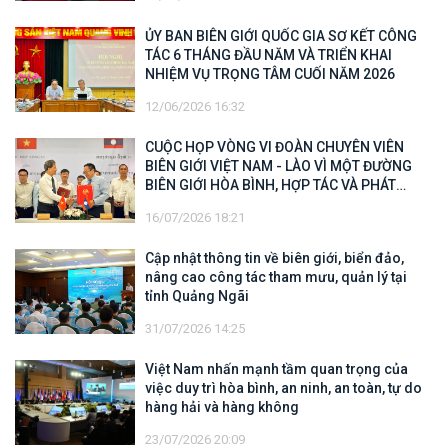
ỦY BAN BIÊN GIỚI QUỐC GIA SƠ KẾT CÔNG
TÁC 6 THÁNG ĐẦU NĂM VÀ TRIỂN KHAI
NHIỆM VỤ TRỌNG TÂM CUỐI NĂM 2026
12/06/2026 16:32
CUỘC HỌP VÒNG VI ĐOÀN CHUYÊN VIÊN
BIÊN GIỚI VIỆT NAM - LÀO VÌ MỘT ĐƯỜNG
BIÊN GIỚI HÒA BÌNH, HỢP TÁC VÀ PHÁT
TRIỂN
16/07/2026 18:21
Cập nhật thông tin về biên giới, biển đảo,
nâng cao công tác tham mưu, quản lý tại
tỉnh Quảng Ngãi
31/07/2026 14:25
Việt Nam nhấn mạnh tầm quan trọng của
việc duy trì hòa bình, an ninh, an toàn, tự do
hàng hải và hàng không
23/07/2026 20:09