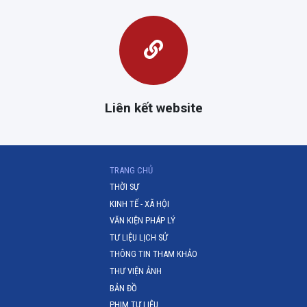
Liên kết website
(CURRENT)
TRANG CHỦ
THỜI SỰ
KINH TẾ - XÃ HỘI
VĂN KIỆN PHÁP LÝ
TƯ LIỆU LỊCH SỬ
THÔNG TIN THAM KHẢO
THƯ VIỆN ẢNH
BẢN ĐỒ
PHIM TƯ LIỆU