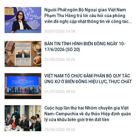
Người Phát ngôn Bộ Ngoại giao Việt Nam
Phạm Thu Hằng trả lời câu hỏi của phóng
viên đề nghị cập nhật thông tin về công tác
tìm kiếm, cứu hộ các thuyền viên Việt Nam
30/07/2026 14:18
trên tàu Khôi Nguyên 18
BẢN TIN TÌNH HÌNH BIỂN ĐÔNG NGÀY 10-
17/6/2026 (SỐ 20)
22/06/2026 16:26
VIỆT NAM TỔ CHỨC ĐÀM PHÁN BỘ QUY TẮC
ỨNG XỬ Ở BIỂN ĐÔNG HIỆU LỰC, THỰC CHẤT
01/07/2026 18:55
Cuộc họp lần thứ hai Nhóm chuyên gia Việt
Nam-Campuchia về dự thảo Hiệp định quản
lý cửa khẩu biên giới trên đất liền
25/06/2026 18:04