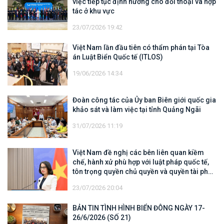
việc tiếp tục định hướng cho đối thoại và hợp
tác ở khu vực
23/07/2026 19:42
Việt Nam lần đầu tiên có thẩm phán tại Tòa
án Luật Biển Quốc tế (ITLOS)
19/06/2026 14:34
Đoàn công tác của Ủy ban Biên giới quốc gia
khảo sát và làm việc tại tỉnh Quảng Ngãi
31/07/2026 11:19
Việt Nam đề nghị các bên liên quan kiềm
chế, hành xử phù hợp với luật pháp quốc tế,
tôn trọng quyền chủ quyền và quyền tài phán
đối với vùng đặc quyền kinh tế và thềm lục
23/07/2026 20:04
địa của quốc gia ven biển
BẢN TIN TÌNH HÌNH BIỂN ĐÔNG NGÀY 17-
26/6/2026 (SỐ 21)