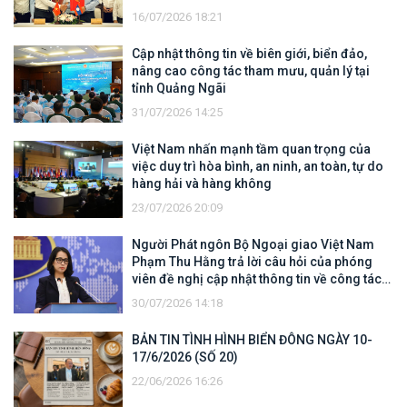
TRIỂN
16/07/2026 18:21
Cập nhật thông tin về biên giới, biển đảo,
nâng cao công tác tham mưu, quản lý tại
tỉnh Quảng Ngãi
31/07/2026 14:25
Việt Nam nhấn mạnh tầm quan trọng của
việc duy trì hòa bình, an ninh, an toàn, tự do
hàng hải và hàng không
23/07/2026 20:09
Người Phát ngôn Bộ Ngoại giao Việt Nam
Phạm Thu Hằng trả lời câu hỏi của phóng
viên đề nghị cập nhật thông tin về công tác
tìm kiếm, cứu hộ các thuyền viên Việt Nam
30/07/2026 14:18
trên tàu Khôi Nguyên 18
BẢN TIN TÌNH HÌNH BIỂN ĐÔNG NGÀY 10-
17/6/2026 (SỐ 20)
22/06/2026 16:26