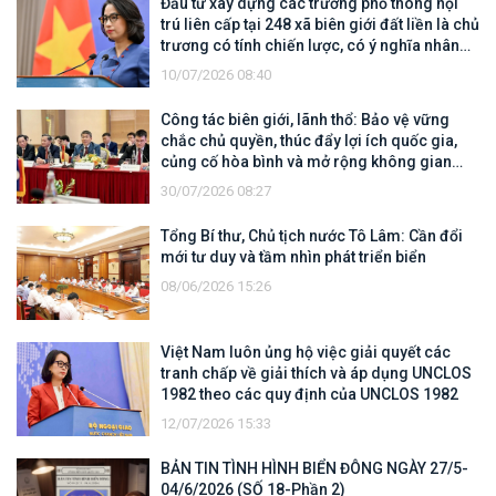
Đầu tư xây dựng các trường phổ thông nội
trú liên cấp tại 248 xã biên giới đất liền là chủ
trương có tính chiến lược, có ý nghĩa nhân
văn sâu sắc
10/07/2026 08:40
Công tác biên giới, lãnh thổ: Bảo vệ vững
chắc chủ quyền, thúc đẩy lợi ích quốc gia,
củng cố hòa bình và mở rộng không gian
hợp tác, phát triển
30/07/2026 08:27
Tổng Bí thư, Chủ tịch nước Tô Lâm: Cần đổi
mới tư duy và tầm nhìn phát triển biển
08/06/2026 15:26
Việt Nam luôn ủng hộ việc giải quyết các
tranh chấp về giải thích và áp dụng UNCLOS
1982 theo các quy định của UNCLOS 1982
12/07/2026 15:33
BẢN TIN TÌNH HÌNH BIỂN ĐÔNG NGÀY 27/5-
04/6/2026 (SỐ 18-Phần 2)