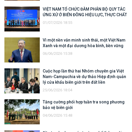
VIỆT NAM TỔ CHỨC ĐÀM PHÁN BỘ QUY TẮC
ỨNG XỬ Ở BIỂN ĐÔNG HIỆU LỰC, THỰC CHẤT
01/07/2026 18:55
Vì một nền văn minh sinh thái, một Việt Nam
Xanh và một đại dương hòa bình, bền vững
06/06/2026 15:38
Cuộc họp lần thứ hai Nhóm chuyên gia Việt
Nam-Campuchia về dự thảo Hiệp định quản
lý cửa khẩu biên giới trên đất liền
25/06/2026 18:04
Tăng cường phối hợp tuần tra song phương
bảo vệ biên giới
04/06/2026 15:48