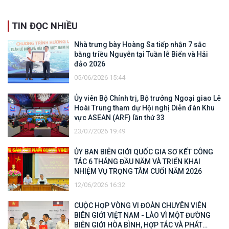
TIN ĐỌC NHIỀU
Nhà trưng bày Hoàng Sa tiếp nhận 7 sắc
bằng triều Nguyễn tại Tuần lễ Biển và Hải
đảo 2026
05/06/2026 15:44
Ủy viên Bộ Chính trị, Bộ trưởng Ngoại giao Lê
Hoài Trung tham dự Hội nghị Diễn đàn Khu
vực ASEAN (ARF) lần thứ 33
23/07/2026 19:49
ỦY BAN BIÊN GIỚI QUỐC GIA SƠ KẾT CÔNG
TÁC 6 THÁNG ĐẦU NĂM VÀ TRIỂN KHAI
NHIỆM VỤ TRỌNG TÂM CUỐI NĂM 2026
12/06/2026 16:32
CUỘC HỌP VÒNG VI ĐOÀN CHUYÊN VIÊN
BIÊN GIỚI VIỆT NAM - LÀO VÌ MỘT ĐƯỜNG
BIÊN GIỚI HÒA BÌNH, HỢP TÁC VÀ PHÁT