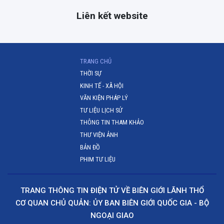
Liên kết website
(CURRENT)
TRANG CHỦ
THỜI SỰ
KINH TẾ - XÃ HỘI
VĂN KIỆN PHÁP LÝ
TƯ LIỆU LỊCH SỬ
THÔNG TIN THAM KHẢO
THƯ VIỆN ẢNH
BẢN ĐỒ
PHIM TƯ LIỆU
TRANG THÔNG TIN ĐIỆN TỬ VỀ BIÊN GIỚI LÃNH THỔ
CƠ QUAN CHỦ QUẢN: ỦY BAN BIÊN GIỚI QUỐC GIA - BỘ
NGOẠI GIAO