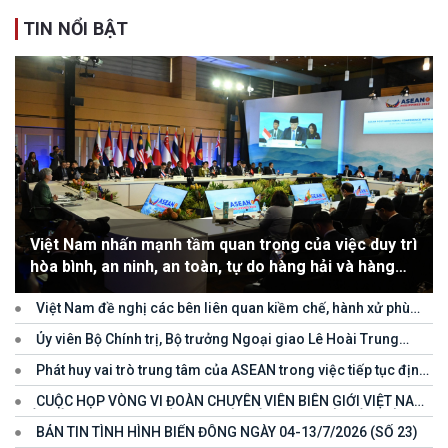
TIN NỔI BẬT
Việt Nam nhấn mạnh tầm quan trọng của việc duy trì
hòa bình, an ninh, an toàn, tự do hàng hải và hàng
không
Việt Nam đề nghị các bên liên quan kiềm chế, hành xử phù
hợp với luật pháp quốc tế, tôn trọng quyền chủ quyền và quyền tài
Ủy viên Bộ Chính trị, Bộ trưởng Ngoại giao Lê Hoài Trung
phán đối với vùng đặc quyền kinh tế và thềm lục địa của quốc gia
tham dự Hội nghị Diễn đàn Khu vực ASEAN (ARF) lần thứ 33
ven biển
Phát huy vai trò trung tâm của ASEAN trong việc tiếp tục định
hướng cho đối thoại và hợp tác ở khu vực
CUỘC HỌP VÒNG VI ĐOÀN CHUYÊN VIÊN BIÊN GIỚI VIỆT NAM
- LÀO VÌ MỘT ĐƯỜNG BIÊN GIỚI HÒA BÌNH, HỢP TÁC VÀ PHÁT
BẢN TIN TÌNH HÌNH BIỂN ĐÔNG NGÀY 04-13/7/2026 (SỐ 23)
TRIỂN