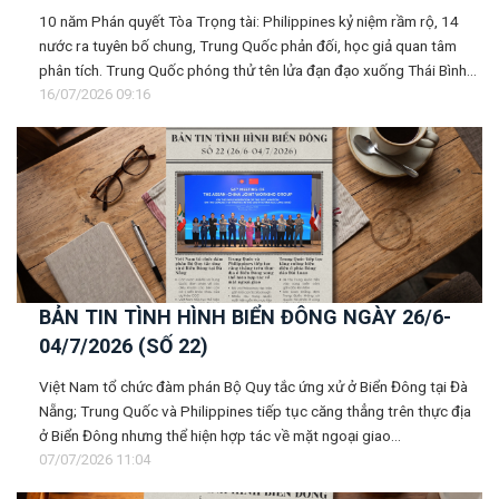
10 năm Phán quyết Tòa Trọng tài: Philippines kỷ niệm rầm rộ, 14
nước ra tuyên bố chung, Trung Quốc phản đối, học giả quan tâm
phân tích. Trung Quốc phóng thử tên lửa đạn đạo xuống Thái Bình
Dương...
16/07/2026 09:16
BẢN TIN TÌNH HÌNH BIỂN ĐÔNG NGÀY 26/6-
04/7/2026 (SỐ 22)
Việt Nam tổ chức đàm phán Bộ Quy tắc ứng xử ở Biển Đông tại Đà
Nẵng; Trung Quốc và Philippines tiếp tục căng thẳng trên thực địa
ở Biển Đông nhưng thể hiện hợp tác về mặt ngoại giao...
07/07/2026 11:04