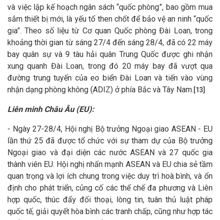
và việc lập kế hoạch ngân sách “quốc phòng”, bao gồm mua
sắm thiết bị mới, là yếu tố then chốt để bảo vệ an ninh “quốc
gia”. Theo số liệu từ Cơ quan Quốc phòng Đài Loan, trong
khoảng thời gian từ sáng 27/4 đến sáng 28/4, đã có 22 máy
bay quân sự và 9 tàu hải quân Trung Quốc được ghi nhận
xung quanh Đài Loan, trong đó 20 máy bay đã vượt qua
đường trung tuyến của eo biển Đài Loan và tiến vào vùng
nhận dạng phòng không (ADIZ) ở phía Bắc và Tây Nam.
[13]
Liên minh Châu Âu (EU):
- Ngày 27-28/4, Hội nghị Bộ trưởng Ngoại giao ASEAN - EU
lần thứ 25 đã được tổ chức với sự tham dự của Bộ trưởng
Ngoại giao và đại diện các nước ASEAN và 27 quốc gia
thành viên EU. Hội nghị nhấn mạnh ASEAN và EU chia sẻ tầm
quan trọng và lợi ích chung trong việc duy trì hoà bình, và ổn
định cho phát triển, củng cố các thể chế đa phương và Liên
hợp quốc, thúc đẩy đối thoại, lòng tin, tuân thủ luật pháp
quốc tế, giải quyết hòa bình các tranh chấp, cũng như hợp tác