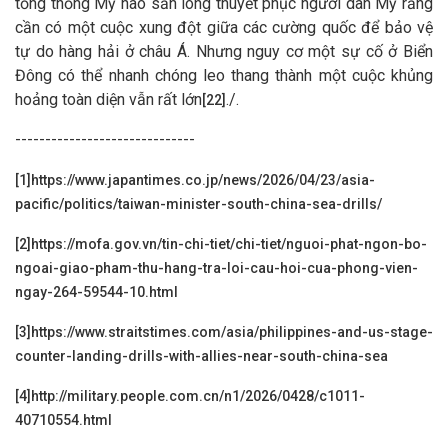
tổng thống Mỹ nào sẵn lòng thuyết phục người dân Mỹ rằng
cần có một cuộc xung đột giữa các cường quốc để bảo vệ
tự do hàng hải ở châu Á. Nhưng nguy cơ một sự cố ở Biển
Đông có thể nhanh chóng leo thang thành một cuộc khủng
hoảng toàn diện vẫn rất lớn
./.
[22]
------------------------------
[1]
https://www.japantimes.co.jp/news/2026/04/23/asia-
pacific/politics/taiwan-minister-south-china-sea-drills/
[2]
https://mofa.gov.vn/tin-chi-tiet/chi-tiet/nguoi-phat-ngon-bo-
ngoai-giao-pham-thu-hang-tra-loi-cau-hoi-cua-phong-vien-
ngay-264-59544-10.html
[3]
https://www.straitstimes.com/asia/philippines-and-us-stage-
counter-landing-drills-with-allies-near-south-china-sea
[4]
http://military.people.com.cn/n1/2026/0428/c1011-
40710554.html