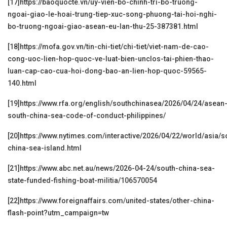
[17]
https://baoquocte.vn/uy-vien-bo-chinh-tri-bo-truong-
ngoai-giao-le-hoai-trung-tiep-xuc-song-phuong-tai-hoi-nghi-
bo-truong-ngoai-giao-asean-eu-lan-thu-25-387381.html
[18]
https://mofa.gov.vn/tin-chi-tiet/chi-tiet/viet-nam-de-cao-
cong-uoc-lien-hop-quoc-ve-luat-bien-unclos-tai-phien-thao-
luan-cap-cao-cua-hoi-dong-bao-an-lien-hop-quoc-59565-
140.html
[19]
https://www.rfa.org/english/southchinasea/2026/04/24/asean
south-china-sea-code-of-conduct-philippines/
[20]
https://www.nytimes.com/interactive/2026/04/22/world/asia/s
china-sea-island.html
[21]
https://www.abc.net.au/news/2026-04-24/south-china-sea-
state-funded-fishing-boat-militia/106570054
[22]
https://www.foreignaffairs.com/united-states/other-china-
flash-point?utm_campaign=tw