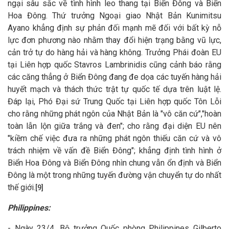
ngại sâu sắc về tình hình leo thang tại Biển Đông và Biển
Hoa Đông. Thứ trưởng Ngoại giao Nhật Bản Kunimitsu
Ayano khẳng định sự phản đối mạnh mẽ đối với bất kỳ nỗ
lực đơn phương nào nhằm thay đổi hiện trạng bằng vũ lực,
cản trở tự do hàng hải và hàng không. Trưởng Phái đoàn EU
tại Liên hợp quốc Stavros Lambrinidis cũng cảnh báo rằng
các căng thẳng ở Biển Đông đang đe dọa các tuyến hàng hải
huyết mạch và thách thức trật tự quốc tế dựa trên luật lệ.
Đáp lại, Phó Đại sứ Trung Quốc tại Liên hợp quốc Tôn Lỗi
cho rằng những phát ngôn của Nhật Bản là "vô căn cứ","hoàn
toàn lẫn lộn giữa trắng và đen"; cho rằng đại diện EU nên
"kiềm chế việc đưa ra những phát ngôn thiếu căn cứ và vô
trách nhiệm về vấn đề Biển Đông"; khẳng định tình hình ở
Biển Hoa Đông và Biển Đông nhìn chung vẫn ổn định và Biển
Đông là một trong những tuyến đường vận chuyển tự do nhất
thế giới.
[9]
Philippines:
- Ngày 23/4, Bộ trưởng Quốc phòng Philippines Gilberto