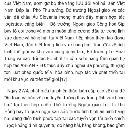
của Việt Nam, sớm gỡ bỏ thẻ vàng IUU đối với hải sản Việt
Nam. Đáp lại, Phó Thủ tướng, Bộ trưởng Ngoại giao và các
vấn đề châu Âu Slovenia mong muốn đẩy mạnh hợp tác
logistics, cảng biển…; Bộ trưởng Ngoại giao Cộng hoà Síp
bày tỏ coi trọng và mong muốn tăng cường đầu tư trong lĩnh
vực dược và hàng hải tại Việt Nam; tiếp nhận thêm lao động
Việt Nam, đặc biệt trong lĩnh vực hàng hải. Trao đổi về tình
hình thế giới và khu vực cùng quan tâm, Bộ trưởng Lê Hoài
Trung và các đối tác EU nhất trí cần sớm nâng tầm quan hệ
hợp tác ASEAN - EU; thúc đẩy chủ nghĩa đa phương, thượng
tôn luật pháp quốc tế vì hòa bình, hợp tác và phát triển tại
mỗi khu vực và trên thế giới.
[17]
- Ngày 27/4, phát biểu tại phiên thảo luận cấp cao về chủ đề
“An toàn và bảo vệ các tuyến đường thủy trong lĩnh vực hàng
hải” tại Liên hợp quốc, Thứ trưởng Ngoại giao Lê Thị Thu
Hằng bày tỏ quan ngại sâu sắc trước tình hình an ninh hàng
hải đang diễn biến phức tạp tại các tuyến vận tải biển chiến
lược; khẳng định quyền tự do hàng hải, hàng không, bao gồm