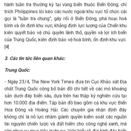
hành tuần tra thường kỳ tại vùng biển thuộc Biển Đông; chỉ
trích Philippines lôi kéo các nước ngoài khu vực tổ chức cái
gọi là “tuần tra chung”, gây rối ở Biển Đông, phá hoại hoà
bình và ổn định khu vực; khẳng định lực lượng của Chiến khu
kiên quyết bảo vệ chủ quyền lãnh thổ, quyền và lợi ích biển
của Trung Quốc, kiên định bảo vệ hoà bình, ổn định khu vực.
[4]
3. Các tin tức liên quan khác:
Trung Quốc:
- Ngày 23/4, The New York Times đưa tin Cục Khảo sát Địa
chất Trung Quốc công bố bản đồ chi tiết về các mỏ khoáng
sản dưới đáy biển sâu, dựa trên hai thập kỷ nghiên cứu tại
hơn 10.000 địa điểm. Tập bản đồ bao gồm cả khu vực Biển
Hoa Đông và Hoàng Hải. Các chuyên gia nhận định đây
không chỉ là nỗ lực nhằm giành quyền kiểm soát các nguồn
tài nguyên chiến lược và đất hiếm cho công nghệ xanh, mà
còn phục vụ mục tiêu quân sự. Việc hiểu rõ địa hình đáy biển