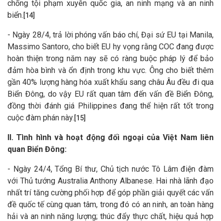
chống tội phạm xuyên quốc gia, an ninh mạng và an ninh
biển.
[14]
- Ngày 28/4, trả lời phóng vấn báo chí, Đại sứ EU tại Manila,
Massimo Santoro, cho biết EU hy vọng rằng COC đang được
hoàn thiện trong năm nay sẽ có ràng buộc pháp lý để bảo
đảm hòa bình và ổn định trong khu vực. Ông cho biết thêm
gần 40% lượng hàng hóa xuất khẩu sang châu Âu đều đi qua
Biển Đông, do vậy EU rất quan tâm đến vấn đề Biển Đông,
đồng thời đánh giá Philippines đang thể hiện rất tốt trong
cuộc đàm phán này.
[15]
II. Tình hình và hoạt động đối ngoại của Việt Nam liên
quan Biển Đông:
- Ngày 24/4, Tổng Bí thư, Chủ tịch nước Tô Lâm điện đàm
với Thủ tướng Australia Anthony Albanese. Hai nhà lãnh đạo
nhất trí tăng cường phối hợp để góp phần giải quyết các vấn
đề quốc tế cùng quan tâm, trong đó có an ninh, an toàn hàng
hải và an ninh năng lượng; thúc đẩy thực chất, hiệu quả hợp