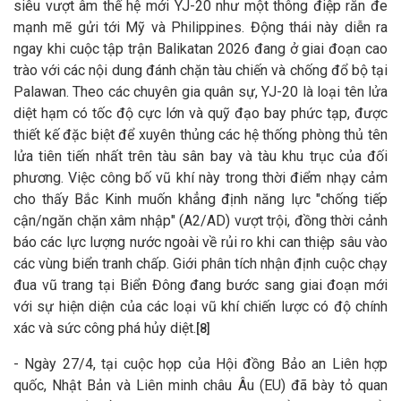
siêu vượt âm thế hệ mới YJ-20 như một thông điệp răn đe
mạnh mẽ gửi tới Mỹ và Philippines. Động thái này diễn ra
ngay khi cuộc tập trận Balikatan 2026 đang ở giai đoạn cao
trào với các nội dung đánh chặn tàu chiến và chống đổ bộ tại
Palawan. Theo các chuyên gia quân sự, YJ-20 là loại tên lửa
diệt hạm có tốc độ cực lớn và quỹ đạo bay phức tạp, được
thiết kế đặc biệt để xuyên thủng các hệ thống phòng thủ tên
lửa tiên tiến nhất trên tàu sân bay và tàu khu trục của đối
phương. Việc công bố vũ khí này trong thời điểm nhạy cảm
cho thấy Bắc Kinh muốn khẳng định năng lực "chống tiếp
cận/ngăn chặn xâm nhập" (A2/AD) vượt trội, đồng thời cảnh
báo các lực lượng nước ngoài về rủi ro khi can thiệp sâu vào
các vùng biển tranh chấp. Giới phân tích nhận định cuộc chạy
đua vũ trang tại Biển Đông đang bước sang giai đoạn mới
với sự hiện diện của các loại vũ khí chiến lược có độ chính
xác và sức công phá hủy diệt.
[8]
- Ngày 27/4, tại cuộc họp của Hội đồng Bảo an Liên hợp
quốc, Nhật Bản và Liên minh châu Âu (EU) đã bày tỏ quan