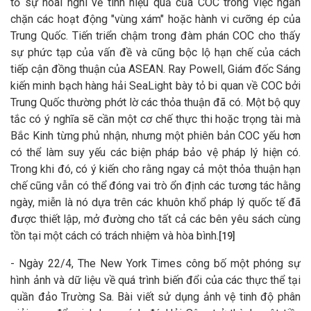
tỏ sự hoài nghi về tính hiệu quả của COC trong việc ngăn
chặn các hoạt động "vùng xám" hoặc hành vi cưỡng ép của
Trung Quốc. Tiến triển chậm trong đàm phán COC cho thấy
sự phức tạp của vấn đề và cũng bộc lộ hạn chế của cách
tiếp cận đồng thuận của ASEAN. Ray Powell, Giám đốc Sáng
kiến minh bạch hàng hải SeaLight bày tỏ bi quan về COC bởi
Trung Quốc thường phớt lờ các thỏa thuận đã có. Một bộ quy
tắc có ý nghĩa sẽ cần một cơ chế thực thi hoặc trọng tài mà
Bắc Kinh từng phủ nhận, nhưng một phiên bản COC yếu hơn
có thể làm suy yếu các biện pháp bảo vệ pháp lý hiện có.
Trong khi đó, có ý kiến cho rằng ngay cả một thỏa thuận hạn
chế cũng vẫn có thể đóng vai trò ổn định các tương tác hằng
ngày, miễn là nó dựa trên các khuôn khổ pháp lý quốc tế đã
được thiết lập, mở đường cho tất cả các bên yêu sách cùng
tồn tại một cách có trách nhiệm và hòa bình.
[19]
- Ngày 22/4, The New York Times công bố một phóng sự
hình ảnh và dữ liệu về quá trình biến đổi của các thực thể tại
quần đảo Trường Sa. Bài viết sử dụng ảnh vệ tinh độ phân