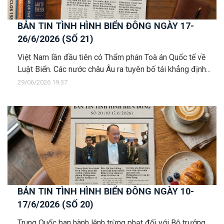
BẢN TIN TÌNH HÌNH BIỂN ĐÔNG NGÀY 17-
26/6/2026 (SỐ 21)
Việt Nam lần đầu tiên có Thẩm phán Toà án Quốc tế về
Luật Biển. Các nước châu Âu ra tuyên bố tái khẳng định...
29/06/2026 19:37
BẢN TIN TÌNH HÌNH BIỂN ĐÔNG NGÀY 10-
17/6/2026 (SỐ 20)
Trung Quốc ban hành lệnh trừng phạt đối với Bộ trưởng