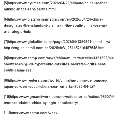
[5]
https://www.nytimes.com/2026/04/23/climate/china-seabed-
mining-maps-rare-earths.html
[6]
https://www.plataformamedia.com/en/2026/04/24/china-
designates-the-islands-it-claims-in-the-south-china-sea-as-
a-strategic-hub/
và
[7]
https://www.globaltimes.cn/page/202604/1359841.shtml
http://eng.chinamil.com.cn/2025xb/V_251452/16457648.html
[8]
https://www.scmp.com/news/china/military/article/3351593/pla
showcases-yj-20-hypersonic-missiles-balikatan-drills-heat-
south-china-sea
[9]
https://www.reuters.com/world/china/un-china-denounces-
japan-eu-over-south-china-sea-remarks-2026-04-28/
[10]
https://www.gmanetwork.com/news/topstories/nation/985074
teodoro-claims-china-ayungin-shoal/story/
[11]
https://www.scmp.com/week-