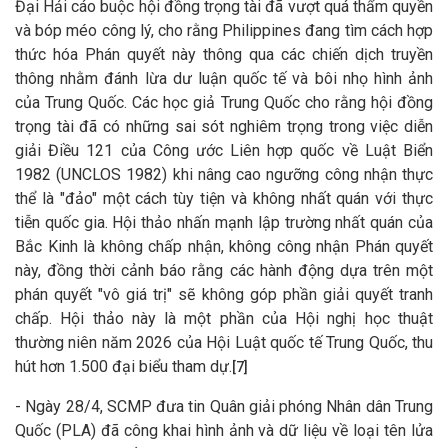
Đại Hải cáo buộc hội đồng trọng tài đã vượt quá thẩm quyền
và bóp méo công lý, cho rằng Philippines đang tìm cách hợp
thức hóa Phán quyết này thông qua các chiến dịch truyền
thông nhằm đánh lừa dư luận quốc tế và bôi nhọ hình ảnh
của Trung Quốc. Các học giả Trung Quốc cho rằng hội đồng
trọng tài đã có những sai sót nghiêm trọng trong việc diễn
giải Điều 121 của Công ước Liên hợp quốc về Luật Biển
1982 (UNCLOS 1982) khi nâng cao ngưỡng công nhận thực
thể là "đảo" một cách tùy tiện và không nhất quán với thực
tiễn quốc gia. Hội thảo nhấn mạnh lập trường nhất quán của
Bắc Kinh là không chấp nhận, không công nhận Phán quyết
này, đồng thời cảnh báo rằng các hành động dựa trên một
phán quyết "vô giá trị" sẽ không góp phần giải quyết tranh
chấp. Hội thảo này là một phần của Hội nghị học thuật
thường niên năm 2026 của Hội Luật quốc tế Trung Quốc, thu
hút hơn 1.500 đại biểu tham dự.
[7]
- Ngày 28/4, SCMP đưa tin Quân giải phóng Nhân dân Trung
Quốc (PLA) đã công khai hình ảnh và dữ liệu về loại tên lửa