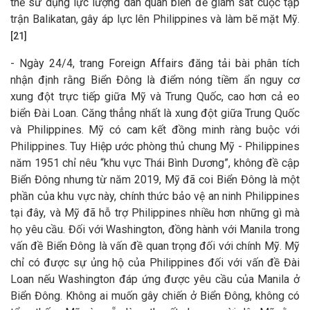
thể sử dụng lực lượng dân quân biển để giám sát cuộc tập
trận Balikatan, gây áp lực lên Philippines và làm bẽ mặt Mỹ.
[21]
- Ngày 24/4, trang Foreign Affairs đăng tải bài phân tích
nhận định rằng Biển Đông là điểm nóng tiềm ẩn nguy cơ
xung đột trực tiếp giữa Mỹ và Trung Quốc, cao hơn cả eo
biển Đài Loan. Căng thẳng nhất là xung đột giữa Trung Quốc
và Philippines. Mỹ có cam kết đồng minh ràng buộc với
Philippines. Tuy Hiệp ước phòng thủ chung Mỹ - Philippines
năm 1951 chỉ nêu “khu vực Thái Bình Dương”, không đề cập
Biển Đông nhưng từ năm 2019, Mỹ đã coi Biển Đông là một
phần của khu vực này, chính thức bảo vệ an ninh Philippines
tại đây, và Mỹ đã hỗ trợ Philippines nhiều hơn những gì mà
họ yêu cầu. Đối với Washington, đồng hành với Manila trong
vấn đề Biển Đông là vấn đề quan trọng đối với chính Mỹ. Mỹ
chỉ có được sự ủng hộ của Philippines đối với vấn đề Đài
Loan nếu Washington đáp ứng được yêu cầu của Manila ở
Biển Đông. Không ai muốn gây chiến ở Biển Đông, không có