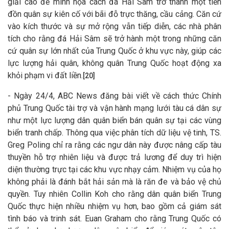
giải cao để minh họa cách đá Hải Sâm trở thành một tiền
đồn quân sự kiên cố với bãi đỗ trực thăng, cầu cảng. Căn cứ
vào kích thước và sự mở rộng vẫn tiếp diễn, các nhà phân
tích cho rằng đá Hải Sâm sẽ trở hành một trong những căn
cứ quân sự lớn nhất của Trung Quốc ở khu vực này, giúp các
lực lượng hải quân, không quân Trung Quốc hoạt động xa
khỏi phạm vi đất liền.
[20]
- Ngày 24/4, ABC News đăng bài viết về cách thức Chính
phủ Trung Quốc tài trợ và vận hành mạng lưới tàu cá dân sự
như một lực lượng dân quân biển bán quân sự tại các vùng
biển tranh chấp. Thông qua việc phân tích dữ liệu vệ tinh, TS.
Greg Poling chỉ ra rằng các ngư dân này được nâng cấp tàu
thuyền hỗ trợ nhiên liệu và được trả lương để duy trì hiện
diện thường trực tại các khu vực nhạy cảm. Nhiệm vụ của họ
không phải là đánh bắt hải sản mà là răn đe và bảo vệ chủ
quyền. Tuy nhiên Collin Koh cho rằng dân quân biển Trung
Quốc thực hiện nhiều nhiệm vụ hơn, bao gồm cả giám sát
tình báo và trinh sát. Euan Graham cho rằng Trung Quốc có