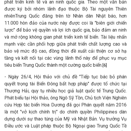
phát triển kinh tế và an ninh quốc gia. Theo một văn bản
được ký bởi nhóm lãnh đạo thuộc Bộ Tài nguyên Thiên
nhiênTrung Quốc đăng trên tờ Nhân dân Nhật báo, hơn
11.000 hòn đảo của nước này được coi là "biên giới chiến
lược" để bảo vệ quyền và lợi ích quốc gia, bảo đảm an ninh
và mở rộng không gian phát triển kinh tế biển. Tài liệu nhấn
mạnh việc cần phối hợp giữa phát triển chất lượng cao và
bảo vệ mức độ cao, đồng thời đề xuất cải thiện cơ sở hạ
tầng và kết nối tại các vùng lãnh thổ này để phục vụ mục
tiêu biến Trung Quốc thành một cường quốc biển.
[6]
- Ngày 26/4, Hội thảo với chủ đề "Tiếp tục bác bỏ phán
quyết trọng tài Biển Đông bất hợp pháp" được tổ chức tại
Thượng Hải, quy tụ nhiều học giả luật quốc tế Trung Quốc.
Phát biểu tại Hội thảo, ông Ngô Sỹ Tồn, Chủ tịch Viện Nghiên
cứu Hợp tác biển Hoa Dương đã gọi Phán quyết năm 2016
là một "vở kịch chính trị" do chính quyền Philippines dàn
dựng dưới sự thao túng của Mỹ và Nhật Bản. Vụ trưởng Vụ
Điều ước và Luật pháp thuộc Bộ Ngoại giao Trung Quốc Tề