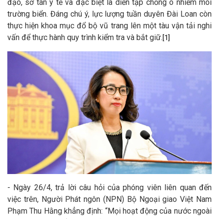
đạo, sơ tán y tế và đặc biệt là diễn tập chống ô nhiễm môi
trường biển. Đáng chú ý, lực lượng tuần duyên Đài Loan còn
thực hiện khoa mục đổ bộ vũ trang lên một tàu vận tải nghi
vấn để thực hành quy trình kiểm tra và bắt giữ.
[1]
- Ngày 26/4, trả lời câu hỏi của phóng viên liên quan đến
việc trên, Người Phát ngôn (NPN) Bộ Ngoại giao Việt Nam
Phạm Thu Hằng khẳng định: “Mọi hoạt động của nước ngoài