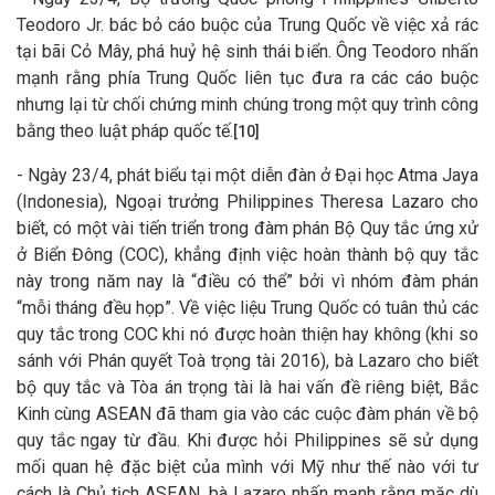
Teodoro Jr. bác bỏ cáo buộc của Trung Quốc về việc xả rác
tại bãi Cỏ Mây, phá huỷ hệ sinh thái biển. Ông Teodoro nhấn
mạnh rằng phía Trung Quốc liên tục đưa ra các cáo buộc
nhưng lại từ chối chứng minh chúng trong một quy trình công
bằng theo luật pháp quốc tế.
[10]
- Ngày 23/4, phát biểu tại một diễn đàn ở Đại học Atma Jaya
(Indonesia), Ngoại trưởng Philippines Theresa Lazaro cho
biết, có một vài tiến triển trong đàm phán Bộ Quy tắc ứng xử
ở Biển Đông (COC), khẳng định việc hoàn thành bộ quy tắc
này trong năm nay là “điều có thể” bởi vì nhóm đàm phán
“mỗi tháng đều họp”. Về việc liệu Trung Quốc có tuân thủ các
quy tắc trong COC khi nó được hoàn thiện hay không (khi so
sánh với Phán quyết Toà trọng tài 2016), bà Lazaro cho biết
bộ quy tắc và Tòa án trọng tài là hai vấn đề riêng biệt, Bắc
Kinh cùng ASEAN đã tham gia vào các cuộc đàm phán về bộ
quy tắc ngay từ đầu. Khi được hỏi Philippines sẽ sử dụng
mối quan hệ đặc biệt của mình với Mỹ như thế nào với tư
cách là Chủ tịch ASEAN, bà Lazaro nhấn mạnh rằng mặc dù