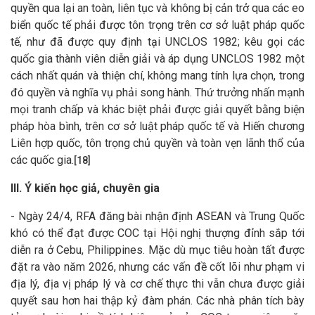
quyền qua lại an toàn, liên tục và không bị cản trở qua các eo
biển quốc tế phải được tôn trọng trên cơ sở luật pháp quốc
tế, như đã được quy định tại UNCLOS 1982; kêu gọi các
quốc gia thành viên diễn giải và áp dụng UNCLOS 1982 một
cách nhất quán và thiện chí, không mang tính lựa chọn, trong
đó quyền và nghĩa vụ phải song hành. Thứ trưởng nhấn mạnh
mọi tranh chấp và khác biệt phải được giải quyết bằng biện
pháp hòa bình, trên cơ sở luật pháp quốc tế và Hiến chương
Liên hợp quốc, tôn trọng chủ quyền và toàn vẹn lãnh thổ của
các quốc gia.
[18]
III. Ý kiến học giả, chuyên gia
- Ngày 24/4, RFA đăng bài nhận định ASEAN và Trung Quốc
khó có thể đạt được COC tại Hội nghị thượng đỉnh sắp tới
diễn ra ở Cebu, Philippines. Mặc dù mục tiêu hoàn tất được
đặt ra vào năm 2026, nhưng các vấn đề cốt lõi như phạm vi
địa lý, địa vị pháp lý và cơ chế thực thi vẫn chưa được giải
quyết sau hơn hai thập kỷ đàm phán. Các nhà phân tích bày