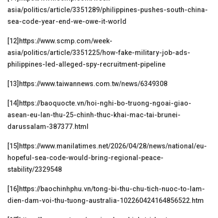
asia/politics/article/3351289/philippines-pushes-south-china-
sea-code-year-end-we-owe-it-world
[12]
https://www.scmp.com/week-
asia/politics/article/3351225/how-fake-military-job-ads-
philippines-led-alleged-spy-recruitment-pipeline
[13]
https://www.taiwannews.com.tw/news/6349308
[14]
https://baoquocte.vn/hoi-nghi-bo-truong-ngoai-giao-
asean-eu-lan-thu-25-chinh-thuc-khai-mac-tai-brunei-
darussalam-387377.html
[15]
https://www.manilatimes.net/2026/04/28/news/national/eu-
hopeful-sea-code-would-bring-regional-peace-
stability/2329548
[16]
https://baochinhphu.vn/tong-bi-thu-chu-tich-nuoc-to-lam-
dien-dam-voi-thu-tuong-australia-102260424164856522.htm