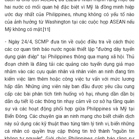
hai nước có mối quan hệ đặc biệt vì Mỹ là đồng minh hiệp
ước duy nhất của Philippines, nhưng không có yếu tố nào
của ảnh hưởng từ Washington tại các cuộc họp ASEAN nếu
Mỹ không có mặt.
[11]
- Ngày 24/4, SCMP đưa tin về cuộc điều tra về cách thức
các cơ quan tình báo nước ngoài thiết lập "đường dây tuyển
dụng gián điệp" tại Philippines thông qua mạng xã hội. Thủ
đoạn chính là đăng tải các quảng cáo tuyển dụng giả mạo
nhắm vào các cựu quân nhân và nhân viên an ninh đang tìm
kiếm việc làm thêm hoặc công việc tư vấn với mức lương
hấp dẫn. Những ứng viên này ban đầu được yêu cầu cung
cấp các bài phân tích tình huống vô hại, nhưng dần dần bị
dẫn dụ tiết lộ các thông tin nhạy cảm về cơ sở hạ tầng quân
sự và các hoạt động phối hợp giữa Philippines và Mỹ tại
Biển Đông. Các chuyên gia an ninh mạng cho biết chiến dịch
này sử dụng các kỹ thuật thao túng tâm lý tinh vi, biến những
cá nhân có quyền truy cập thông tin trở thành "nguồn tin
không tự nguyện". Giới chức Philippines cảnh báo rằng sự