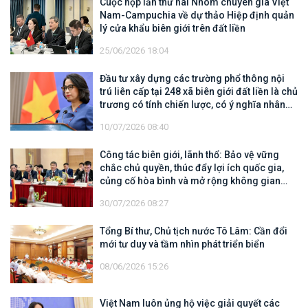
Cuộc họp lần thứ hai Nhóm chuyên gia Việt
Nam-Campuchia về dự thảo Hiệp định quản
lý cửa khẩu biên giới trên đất liền
25/06/2026 18:04
Đầu tư xây dựng các trường phổ thông nội
trú liên cấp tại 248 xã biên giới đất liền là chủ
trương có tính chiến lược, có ý nghĩa nhân
văn sâu sắc
10/07/2026 08:40
Công tác biên giới, lãnh thổ: Bảo vệ vững
chắc chủ quyền, thúc đẩy lợi ích quốc gia,
củng cố hòa bình và mở rộng không gian
hợp tác, phát triển
30/07/2026 08:27
Tổng Bí thư, Chủ tịch nước Tô Lâm: Cần đổi
mới tư duy và tầm nhìn phát triển biển
08/06/2026 15:26
Việt Nam luôn ủng hộ việc giải quyết các