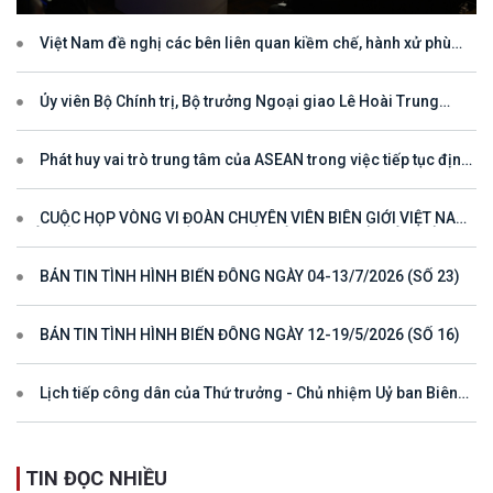
không
Việt Nam đề nghị các bên liên quan kiềm chế, hành xử phù
hợp với luật pháp quốc tế, tôn trọng quyền chủ quyền và quyền tài
phán đối với vùng đặc quyền kinh tế và thềm lục địa của quốc gia
ven biển
Ủy viên Bộ Chính trị, Bộ trưởng Ngoại giao Lê Hoài Trung
tham dự Hội nghị Diễn đàn Khu vực ASEAN (ARF) lần thứ 33
Phát huy vai trò trung tâm của ASEAN trong việc tiếp tục định
hướng cho đối thoại và hợp tác ở khu vực
CUỘC HỌP VÒNG VI ĐOÀN CHUYÊN VIÊN BIÊN GIỚI VIỆT NAM
- LÀO VÌ MỘT ĐƯỜNG BIÊN GIỚI HÒA BÌNH, HỢP TÁC VÀ PHÁT
TRIỂN
BẢN TIN TÌNH HÌNH BIỂN ĐÔNG NGÀY 04-13/7/2026 (SỐ 23)
BẢN TIN TÌNH HÌNH BIỂN ĐÔNG NGÀY 12-19/5/2026 (SỐ 16)
Lịch tiếp công dân của Thứ trưởng - Chủ nhiệm Uỷ ban Biên
giới quốc gia năm 2025
TIN ĐỌC NHIỀU