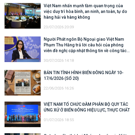
Việt Nam nhấn mạnh tầm quan trọng của
việc duy trì hòa bình, an ninh, an toàn, tự do
hàng hải và hàng không
23/07/2026 20:09
Người Phát ngôn Bộ Ngoại giao Việt Nam
Phạm Thu Hằng trả lời câu hỏi của phóng
viên đề nghị cập nhật thông tin về công tác
tìm kiếm, cứu hộ các thuyền viên Việt Nam
30/07/2026 14:18
trên tàu Khôi Nguyên 18
BẢN TIN TÌNH HÌNH BIỂN ĐÔNG NGÀY 10-
17/6/2026 (SỐ 20)
22/06/2026 16:26
VIỆT NAM TỔ CHỨC ĐÀM PHÁN BỘ QUY TẮC
ỨNG XỬ Ở BIỂN ĐÔNG HIỆU LỰC, THỰC CHẤT
01/07/2026 18:55