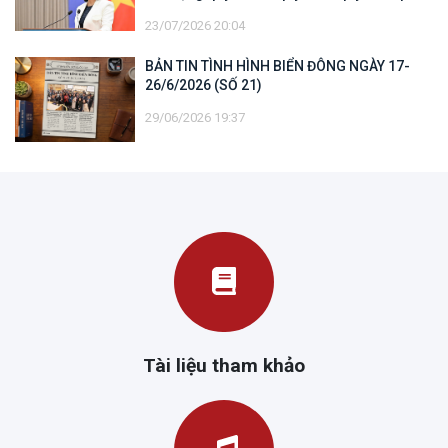
đối với vùng đặc quyền kinh tế và thềm lục
23/07/2026 20:04
địa của quốc gia ven biển
BẢN TIN TÌNH HÌNH BIỂN ĐÔNG NGÀY 17-
26/6/2026 (SỐ 21)
29/06/2026 19:37
Tài liệu tham khảo