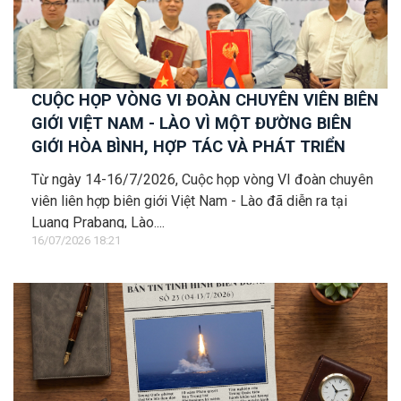
CUỘC HỌP VÒNG VI ĐOÀN CHUYÊN VIÊN BIÊN
GIỚI VIỆT NAM - LÀO VÌ MỘT ĐƯỜNG BIÊN
GIỚI HÒA BÌNH, HỢP TÁC VÀ PHÁT TRIỂN
Từ ngày 14-16/7/2026, Cuộc họp vòng VI đoàn chuyên
viên liên hợp biên giới Việt Nam - Lào đã diễn ra tại
Luang Prabang, Lào....
16/07/2026 18:21