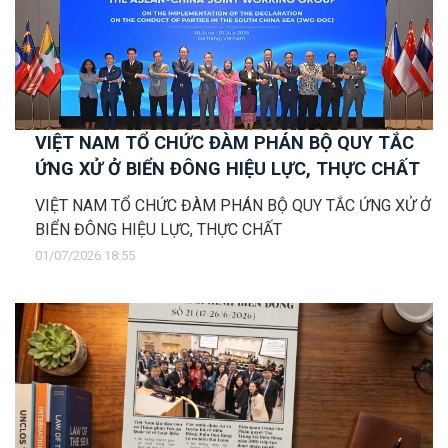
VIỆT NAM TỔ CHỨC ĐÀM PHÁN BỘ QUY TẮC
ỨNG XỬ Ở BIỂN ĐÔNG HIỆU LỰC, THỰC CHẤT
VIỆT NAM TỔ CHỨC ĐÀM PHÁN BỘ QUY TẮC ỨNG XỬ Ở
BIỂN ĐÔNG HIỆU LỰC, THỰC CHẤT
01/07/2026 18:55