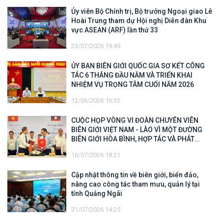
Ủy viên Bộ Chính trị, Bộ trưởng Ngoại giao Lê
Hoài Trung tham dự Hội nghị Diễn đàn Khu
vực ASEAN (ARF) lần thứ 33
23/07/2026 19:49
ỦY BAN BIÊN GIỚI QUỐC GIA SƠ KẾT CÔNG
TÁC 6 THÁNG ĐẦU NĂM VÀ TRIỂN KHAI
NHIỆM VỤ TRỌNG TÂM CUỐI NĂM 2026
12/06/2026 16:32
CUỘC HỌP VÒNG VI ĐOÀN CHUYÊN VIÊN
BIÊN GIỚI VIỆT NAM - LÀO VÌ MỘT ĐƯỜNG
BIÊN GIỚI HÒA BÌNH, HỢP TÁC VÀ PHÁT
TRIỂN
16/07/2026 18:21
Cập nhật thông tin về biên giới, biển đảo,
nâng cao công tác tham mưu, quản lý tại
tỉnh Quảng Ngãi
31/07/2026 14:25