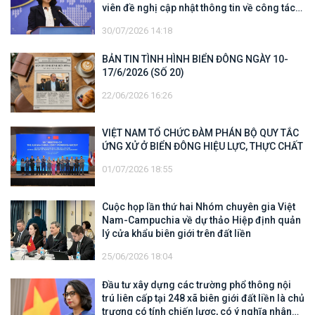
viên đề nghị cập nhật thông tin về công tác
tìm kiếm, cứu hộ các thuyền viên Việt Nam
30/07/2026 14:18
trên tàu Khôi Nguyên 18
BẢN TIN TÌNH HÌNH BIỂN ĐÔNG NGÀY 10-
17/6/2026 (SỐ 20)
22/06/2026 16:26
VIỆT NAM TỔ CHỨC ĐÀM PHÁN BỘ QUY TẮC
ỨNG XỬ Ở BIỂN ĐÔNG HIỆU LỰC, THỰC CHẤT
01/07/2026 18:55
Cuộc họp lần thứ hai Nhóm chuyên gia Việt
Nam-Campuchia về dự thảo Hiệp định quản
lý cửa khẩu biên giới trên đất liền
25/06/2026 18:04
Đầu tư xây dựng các trường phổ thông nội
trú liên cấp tại 248 xã biên giới đất liền là chủ
trương có tính chiến lược, có ý nghĩa nhân