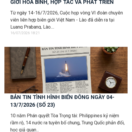
GIỚI HÒA BÌNH, HỢP TÁC VÀ PHÁT TRIỂN
Từ ngày 14-16/7/2026, Cuộc họp vòng VI đoàn chuyên
viên liên hợp biên giới Việt Nam - Lào đã diễn ra tại
Luang Prabang, Lào....
16/07/2026 18:21
BẢN TIN TÌNH HÌNH BIỂN ĐÔNG NGÀY 04-
13/7/2026 (SỐ 23)
10 năm Phán quyết Tòa Trọng tài: Philippines kỷ niệm
rầm rộ, 14 nước ra tuyên bố chung, Trung Quốc phản đối,
học giả quan...