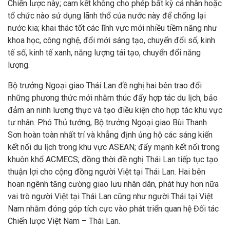
Chiến lược này; cam kết không cho phép bất kỳ cá nhân hoặc
tổ chức nào sử dụng lãnh thổ của nước này để chống lại
nước kia; khai thác tốt các lĩnh vực mới nhiều tiềm năng như
khoa học, công nghệ, đổi mới sáng tạo, chuyển đổi số, kinh
tế số, kinh tế xanh, năng lượng tái tạo, chuyển đổi năng
lượng.
Bộ trưởng Ngoại giao Thái Lan đề nghị hai bên trao đổi
những phương thức mới nhằm thúc đẩy hợp tác du lịch, bảo
đảm an ninh lương thực và tạo điều kiện cho hợp tác khu vực
tư nhân. Phó Thủ tướng, Bộ trưởng Ngoại giao Bùi Thanh
Sơn hoàn toàn nhất trí và khẳng định ủng hộ các sáng kiến
kết nối du lịch trong khu vực ASEAN; đẩy mạnh kết nối trong
khuôn khổ ACMECS; đồng thời đề nghị Thái Lan tiếp tục tạo
thuận lợi cho cộng đồng người Việt tại Thái Lan. Hai bên
hoan ngênh tăng cường giao lưu nhân dân, phát huy hơn nữa
vai trò người Việt tại Thái Lan cũng như người Thái tại Việt
Nam nhằm đóng góp tích cực vào phát triển quan hệ Đối tác
Chiến lược Việt Nam – Thái Lan.