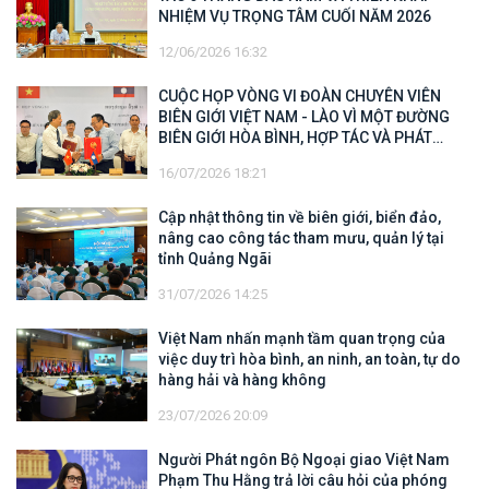
NHIỆM VỤ TRỌNG TÂM CUỐI NĂM 2026
12/06/2026 16:32
CUỘC HỌP VÒNG VI ĐOÀN CHUYÊN VIÊN
BIÊN GIỚI VIỆT NAM - LÀO VÌ MỘT ĐƯỜNG
BIÊN GIỚI HÒA BÌNH, HỢP TÁC VÀ PHÁT
TRIỂN
16/07/2026 18:21
Cập nhật thông tin về biên giới, biển đảo,
nâng cao công tác tham mưu, quản lý tại
tỉnh Quảng Ngãi
31/07/2026 14:25
Việt Nam nhấn mạnh tầm quan trọng của
việc duy trì hòa bình, an ninh, an toàn, tự do
hàng hải và hàng không
23/07/2026 20:09
Người Phát ngôn Bộ Ngoại giao Việt Nam
Phạm Thu Hằng trả lời câu hỏi của phóng