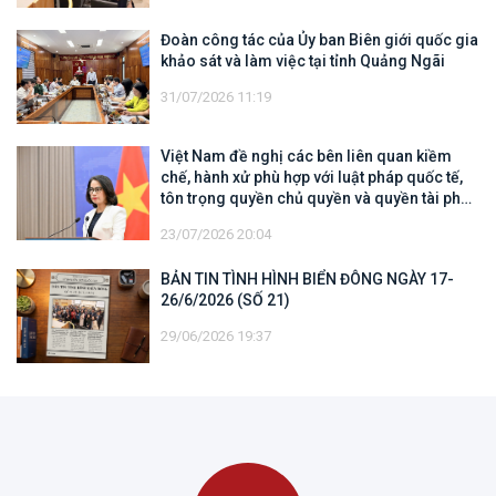
Đoàn công tác của Ủy ban Biên giới quốc gia
khảo sát và làm việc tại tỉnh Quảng Ngãi
31/07/2026 11:19
Việt Nam đề nghị các bên liên quan kiềm
chế, hành xử phù hợp với luật pháp quốc tế,
tôn trọng quyền chủ quyền và quyền tài phán
đối với vùng đặc quyền kinh tế và thềm lục
23/07/2026 20:04
địa của quốc gia ven biển
BẢN TIN TÌNH HÌNH BIỂN ĐÔNG NGÀY 17-
26/6/2026 (SỐ 21)
29/06/2026 19:37