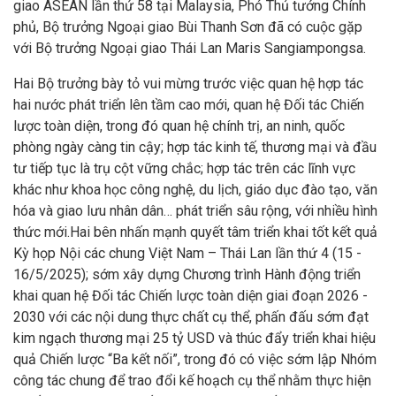
giao ASEAN lần thứ 58 tại Malaysia, Phó Thủ tướng Chính
phủ, Bộ trưởng Ngoại giao Bùi Thanh Sơn đã có cuộc gặp
với Bộ trưởng Ngoại giao Thái Lan Maris Sangiampongsa.
Hai Bộ trưởng bày tỏ vui mừng trước việc quan hệ hợp tác
hai nước phát triển lên tầm cao mới, quan hệ Đối tác Chiến
lược toàn diện, trong đó quan hệ chính trị, an ninh, quốc
phòng ngày càng tin cậy; hợp tác kinh tế, thương mại và đầu
tư tiếp tục là trụ cột vững chắc; hợp tác trên các lĩnh vực
khác như khoa học công nghệ, du lịch, giáo dục đào tạo, văn
hóa và giao lưu nhân dân… phát triển sâu rộng, với nhiều hình
thức mới.Hai bên nhấn mạnh quyết tâm triển khai tốt kết quả
Kỳ họp Nội các chung Việt Nam – Thái Lan lần thứ 4 (15 -
16/5/2025); sớm xây dựng Chương trình Hành động triển
khai quan hệ Đối tác Chiến lược toàn diện giai đoạn 2026 -
2030 với các nội dung thực chất cụ thể, phấn đấu sớm đạt
kim ngạch thương mại 25 tỷ USD và thúc đẩy triển khai hiệu
quả Chiến lược “Ba kết nối”, trong đó có việc sớm lập Nhóm
công tác chung để trao đổi kế hoạch cụ thể nhằm thực hiện