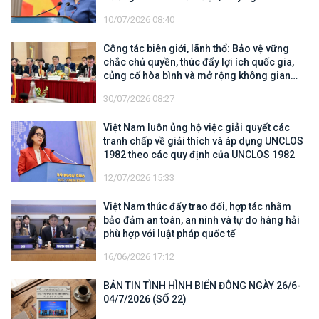
văn sâu sắc
10/07/2026 08:40
Công tác biên giới, lãnh thổ: Bảo vệ vững
chắc chủ quyền, thúc đẩy lợi ích quốc gia,
củng cố hòa bình và mở rộng không gian
hợp tác, phát triển
30/07/2026 08:27
Việt Nam luôn ủng hộ việc giải quyết các
tranh chấp về giải thích và áp dụng UNCLOS
1982 theo các quy định của UNCLOS 1982
12/07/2026 15:33
Việt Nam thúc đẩy trao đổi, hợp tác nhằm
bảo đảm an toàn, an ninh và tự do hàng hải
phù hợp với luật pháp quốc tế
16/06/2026 17:12
BẢN TIN TÌNH HÌNH BIỂN ĐÔNG NGÀY 26/6-
04/7/2026 (SỐ 22)