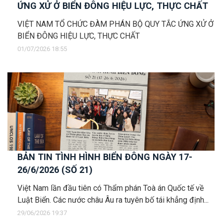
ỨNG XỬ Ở BIỂN ĐÔNG HIỆU LỰC, THỰC CHẤT
VIỆT NAM TỔ CHỨC ĐÀM PHÁN BỘ QUY TẮC ỨNG XỬ Ở
BIỂN ĐÔNG HIỆU LỰC, THỰC CHẤT
01/07/2026 18:55
BẢN TIN TÌNH HÌNH BIỂN ĐÔNG NGÀY 17-
26/6/2026 (SỐ 21)
Việt Nam lần đầu tiên có Thẩm phán Toà án Quốc tế về
Luật Biển. Các nước châu Âu ra tuyên bố tái khẳng định...
29/06/2026 19:37