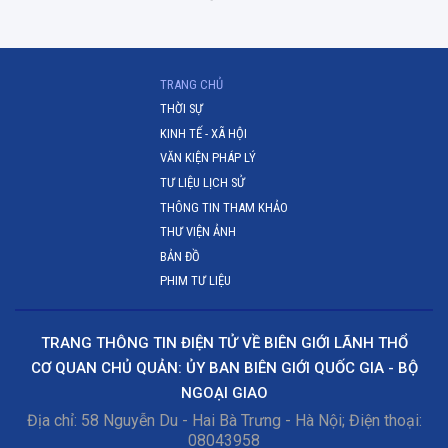
(CURRENT)
TRANG CHỦ
THỜI SỰ
KINH TẾ - XÃ HỘI
VĂN KIỆN PHÁP LÝ
TƯ LIỆU LỊCH SỬ
THÔNG TIN THAM KHẢO
THƯ VIỆN ẢNH
BẢN ĐỒ
PHIM TƯ LIỆU
TRANG THÔNG TIN ĐIỆN TỬ VỀ BIÊN GIỚI LÃNH THỔ
CƠ QUAN CHỦ QUẢN: ỦY BAN BIÊN GIỚI QUỐC GIA - BỘ
NGOẠI GIAO
Địa chỉ: 58 Nguyễn Du - Hai Bà Trưng - Hà Nội; Điện thoại:
08043958