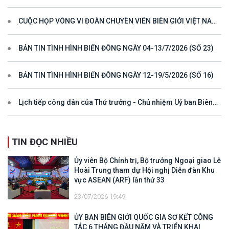
hướng cho đối thoại và hợp tác ở khu vực
CUỘC HỌP VÒNG VI ĐOÀN CHUYÊN VIÊN BIÊN GIỚI VIỆT NAM
- LÀO VÌ MỘT ĐƯỜNG BIÊN GIỚI HÒA BÌNH, HỢP TÁC VÀ PHÁT
TRIỂN
BẢN TIN TÌNH HÌNH BIỂN ĐÔNG NGÀY 04-13/7/2026 (SỐ 23)
BẢN TIN TÌNH HÌNH BIỂN ĐÔNG NGÀY 12-19/5/2026 (SỐ 16)
Lịch tiếp công dân của Thứ trưởng - Chủ nhiệm Uỷ ban Biên
giới quốc gia năm 2025
TIN ĐỌC NHIỀU
Ủy viên Bộ Chính trị, Bộ trưởng Ngoại giao Lê
Hoài Trung tham dự Hội nghị Diễn đàn Khu
vực ASEAN (ARF) lần thứ 33
23/07/2026 19:49
ỦY BAN BIÊN GIỚI QUỐC GIA SƠ KẾT CÔNG
TÁC 6 THÁNG ĐẦU NĂM VÀ TRIỂN KHAI