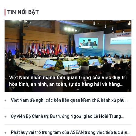
TIN NỔI BẬT
Việt Nam nhấn mạnh tầm quan trọng của việc duy trì
hòa bình, an ninh, an toàn, tự do hàng hải và hàng
không
Việt Nam đề nghị các bên liên quan kiềm chế, hành xử phù
hợp với luật pháp quốc tế, tôn trọng quyền chủ quyền và quyền tài
phán đối với vùng đặc quyền kinh tế và thềm lục địa của quốc gia
ven biển
Ủy viên Bộ Chính trị, Bộ trưởng Ngoại giao Lê Hoài Trung
tham dự Hội nghị Diễn đàn Khu vực ASEAN (ARF) lần thứ 33
Phát huy vai trò trung tâm của ASEAN trong việc tiếp tục định