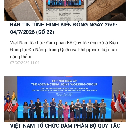
BẢN TIN TÌNH HÌNH BIỂN ĐÔNG NGÀY 26/6-
04/7/2026 (SỐ 22)
Việt Nam tổ chức đàm phán Bộ Quy tắc ứng xử ở Biển
Đông tại Đà Nẵng; Trung Quốc và Philippines tiếp tục
căng thẳng...
07/07/2026 11:04
VIỆT NAM TỔ CHỨC ĐÀM PHÁN BỘ QUY TẮC