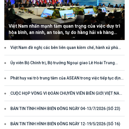
Việt Nam nhấn mạnh tầm quan trọng của việc duy trì
hòa bình, an ninh, an toàn, tự do hàng hải và hàng
không
Việt Nam đề nghị các bên liên quan kiềm chế, hành xử phù
hợp với luật pháp quốc tế, tôn trọng quyền chủ quyền và quyền tài
phán đối với vùng đặc quyền kinh tế và thềm lục địa của quốc gia
ven biển
Ủy viên Bộ Chính trị, Bộ trưởng Ngoại giao Lê Hoài Trung
tham dự Hội nghị Diễn đàn Khu vực ASEAN (ARF) lần thứ 33
Phát huy vai trò trung tâm của ASEAN trong việc tiếp tục định
hướng cho đối thoại và hợp tác ở khu vực
CUỘC HỌP VÒNG VI ĐOÀN CHUYÊN VIÊN BIÊN GIỚI VIỆT NAM
- LÀO VÌ MỘT ĐƯỜNG BIÊN GIỚI HÒA BÌNH, HỢP TÁC VÀ PHÁT
TRIỂN
BẢN TIN TÌNH HÌNH BIỂN ĐÔNG NGÀY 04-13/7/2026 (SỐ 23)
BẢN TIN TÌNH HÌNH BIỂN ĐÔNG NGÀY 12-19/5/2026 (SỐ 16)