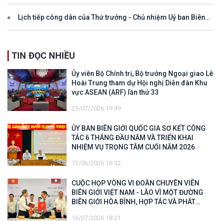
Lịch tiếp công dân của Thứ trưởng - Chủ nhiệm Uỷ ban Biên
giới quốc gia năm 2025
TIN ĐỌC NHIỀU
Ủy viên Bộ Chính trị, Bộ trưởng Ngoại giao Lê
Hoài Trung tham dự Hội nghị Diễn đàn Khu
vực ASEAN (ARF) lần thứ 33
23/07/2026 19:49
ỦY BAN BIÊN GIỚI QUỐC GIA SƠ KẾT CÔNG
TÁC 6 THÁNG ĐẦU NĂM VÀ TRIỂN KHAI
NHIỆM VỤ TRỌNG TÂM CUỐI NĂM 2026
12/06/2026 16:32
CUỘC HỌP VÒNG VI ĐOÀN CHUYÊN VIÊN
BIÊN GIỚI VIỆT NAM - LÀO VÌ MỘT ĐƯỜNG
BIÊN GIỚI HÒA BÌNH, HỢP TÁC VÀ PHÁT
TRIỂN
16/07/2026 18:21