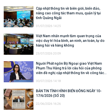
Cập nhật thông tin về biên giới, biển đảo,
nâng cao công tác tham mưu, quản lý tại
tỉnh Quảng Ngãi
31/07/2026 14:25
Việt Nam nhấn mạnh tầm quan trọng của
việc duy trì hòa bình, an ninh, an toàn, tự do
hàng hải và hàng không
23/07/2026 20:09
Người Phát ngôn Bộ Ngoại giao Việt Nam
Phạm Thu Hằng trả lời câu hỏi của phóng
viên đề nghị cập nhật thông tin về công tác
tìm kiếm, cứu hộ các thuyền viên Việt Nam
30/07/2026 14:18
trên tàu Khôi Nguyên 18
BẢN TIN TÌNH HÌNH BIỂN ĐÔNG NGÀY 10-
17/6/2026 (SỐ 20)
22/06/2026 16:26