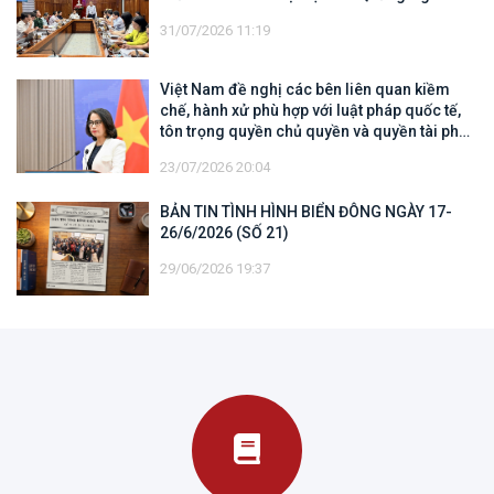
31/07/2026 11:19
Việt Nam đề nghị các bên liên quan kiềm
chế, hành xử phù hợp với luật pháp quốc tế,
tôn trọng quyền chủ quyền và quyền tài phán
đối với vùng đặc quyền kinh tế và thềm lục
23/07/2026 20:04
địa của quốc gia ven biển
BẢN TIN TÌNH HÌNH BIỂN ĐÔNG NGÀY 17-
26/6/2026 (SỐ 21)
29/06/2026 19:37