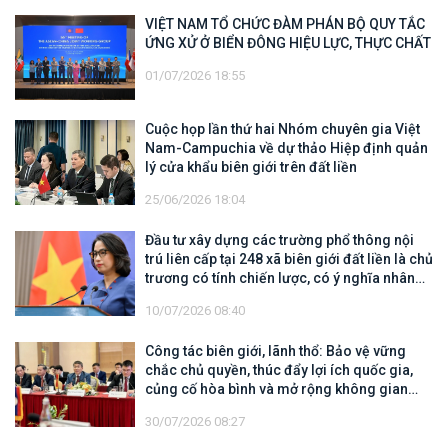
VIỆT NAM TỔ CHỨC ĐÀM PHÁN BỘ QUY TẮC
ỨNG XỬ Ở BIỂN ĐÔNG HIỆU LỰC, THỰC CHẤT
01/07/2026 18:55
Cuộc họp lần thứ hai Nhóm chuyên gia Việt
Nam-Campuchia về dự thảo Hiệp định quản
lý cửa khẩu biên giới trên đất liền
25/06/2026 18:04
Đầu tư xây dựng các trường phổ thông nội
trú liên cấp tại 248 xã biên giới đất liền là chủ
trương có tính chiến lược, có ý nghĩa nhân
văn sâu sắc
10/07/2026 08:40
Công tác biên giới, lãnh thổ: Bảo vệ vững
chắc chủ quyền, thúc đẩy lợi ích quốc gia,
củng cố hòa bình và mở rộng không gian
hợp tác, phát triển
30/07/2026 08:27