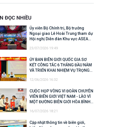
 Biên giới quốc gia năm 2025
IN ĐỌC NHIỀU
Ủy viên Bộ Chính trị, Bộ trưởng
Ngoại giao Lê Hoài Trung tham dự
Hội nghị Diễn đàn Khu vực ASEAN
(ARF) lần thứ 33
23/07/2026 19:49
ỦY BAN BIÊN GIỚI QUỐC GIA SƠ
KẾT CÔNG TÁC 6 THÁNG ĐẦU NĂM
VÀ TRIỂN KHAI NHIỆM VỤ TRỌNG
TÂM CUỐI NĂM 2026
12/06/2026 16:32
CUỘC HỌP VÒNG VI ĐOÀN CHUYÊN
VIÊN BIÊN GIỚI VIỆT NAM - LÀO VÌ
MỘT ĐƯỜNG BIÊN GIỚI HÒA BÌNH,
HỢP TÁC VÀ PHÁT TRIỂN
16/07/2026 18:21
Cập nhật thông tin về biên giới,