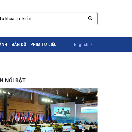
 ẢNH
BẢN ĐỒ
PHIM TƯ LIỆU
English
IN NỔI BẬT