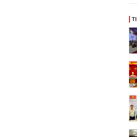
ban
T