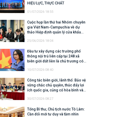
HIỆU LỰC, THỰC CHẤT
01/07/2026 18:55
Cuộc họp lần thứ hai Nhóm chuyên
gia Việt Nam-Campuchia về dự
thảo Hiệp định quản lý cửa khẩu
biên giới trên đất liền
25/06/2026 18:04
Đầu tư xây dựng các trường phổ
thông nội trú liên cấp tại 248 xã
biên giới đất liền là chủ trương có
tính chiến lược, có ý nghĩa nhân
10/07/2026 08:40
văn sâu sắc
Công tác biên giới, lãnh thổ: Bảo vệ
vững chắc chủ quyền, thúc đẩy lợi
ích quốc gia, củng cố hòa bình và
mở rộng không gian hợp tác, phát
30/07/2026 08:27
triển
Tổng Bí thư, Chủ tịch nước Tô Lâm:
Cần đổi mới tư duy và tầm nhìn