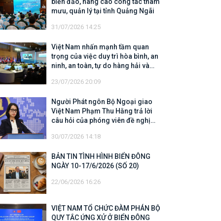
biển đảo, nâng cao công tác tham
mưu, quản lý tại tỉnh Quảng Ngãi
31/07/2026 14:25
Việt Nam nhấn mạnh tầm quan
trọng của việc duy trì hòa bình, an
ninh, an toàn, tự do hàng hải và
hàng không
23/07/2026 20:09
Người Phát ngôn Bộ Ngoại giao
Việt Nam Phạm Thu Hằng trả lời
câu hỏi của phóng viên đề nghị
cập nhật thông tin về công tác tìm
30/07/2026 14:18
kiếm, cứu hộ các thuyền viên Việt
Nam trên tàu Khôi Nguyên 18
BẢN TIN TÌNH HÌNH BIỂN ĐÔNG
NGÀY 10-17/6/2026 (SỐ 20)
22/06/2026 16:26
VIỆT NAM TỔ CHỨC ĐÀM PHÁN BỘ
QUY TẮC ỨNG XỬ Ở BIỂN ĐÔNG