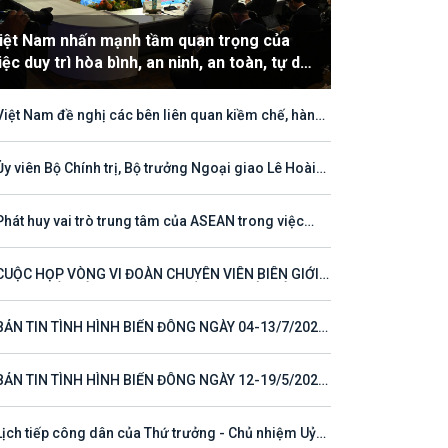
iệt Nam nhấn mạnh tầm quan trọng của
iệc duy trì hòa bình, an ninh, an toàn, tự do
àng hải và hàng không
Việt Nam đề nghị các bên liên quan kiềm chế, hành
hù hợp với luật pháp quốc tế, tôn trọng quyền chủ
ền và quyền tài phán đối với vùng đặc quyền kinh tế
thềm lục địa của quốc gia ven biển
Ủy viên Bộ Chính trị, Bộ trưởng Ngoại giao Lê Hoài
ng tham dự Hội nghị Diễn đàn Khu vực ASEAN (ARF)
thứ 33
Phát huy vai trò trung tâm của ASEAN trong việc
 tục định hướng cho đối thoại và hợp tác ở khu vực
CUỘC HỌP VÒNG VI ĐOÀN CHUYÊN VIÊN BIÊN GIỚI
T NAM - LÀO VÌ MỘT ĐƯỜNG BIÊN GIỚI HÒA BÌNH,
 TÁC VÀ PHÁT TRIỂN
BẢN TIN TÌNH HÌNH BIỂN ĐÔNG NGÀY 04-13/7/2026
 23)
BẢN TIN TÌNH HÌNH BIỂN ĐÔNG NGÀY 12-19/5/2026
 16)
Lịch tiếp công dân của Thứ trưởng - Chủ nhiệm Uỷ