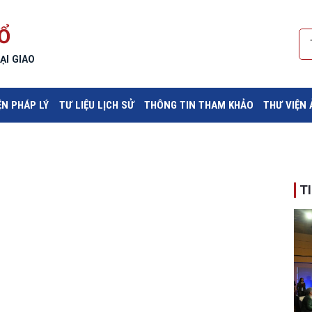
Ổ
ẠI GIAO
ỆN PHÁP LÝ
TƯ LIỆU LỊCH SỬ
THÔNG TIN THAM KHẢO
THƯ VIỆN
T