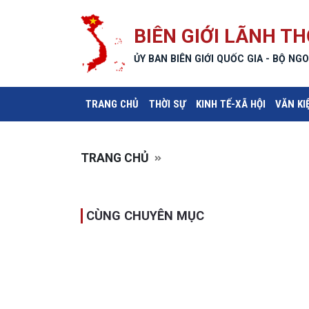
BIÊN GIỚI LÃNH TH
ỦY BAN BIÊN GIỚI QUỐC GIA - BỘ NGO
(CURRENT)
TRANG CHỦ
THỜI SỰ
KINH TẾ-XÃ HỘI
VĂN KI
TRANG CHỦ
CÙNG CHUYÊN MỤC