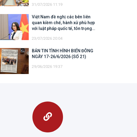
31/07/2026 11:19
Việt Nam đề nghị các bên liên
quan kiềm chế, hành xử phù hợp
với luật pháp quốc tế, tôn trọng
quyền chủ quyền và quyền tài phán
23/07/2026 20:04
đối với vùng đặc quyền kinh tế và
thềm lục địa của quốc gia ven biển
BẢN TIN TÌNH HÌNH BIỂN ĐÔNG
NGÀY 17-26/6/2026 (SỐ 21)
29/06/2026 19:37