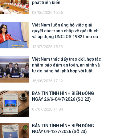
phát triển biển
08/06/2026 15:26
Việt Nam luôn ủng hộ việc giải
quyết các tranh chấp về giải thích
và áp dụng UNCLOS 1982 theo các
quy định của UNCLOS 1982
12/07/2026 15:33
Việt Nam thúc đẩy trao đổi, hợp tác
nhằm bảo đảm an toàn, an ninh và
tự do hàng hải phù hợp với luật
pháp quốc tế
16/06/2026 17:12
BẢN TIN TÌNH HÌNH BIỂN ĐÔNG
NGÀY 26/6-04/7/2026 (SỐ 22)
07/07/2026 11:04
BẢN TIN TÌNH HÌNH BIỂN ĐÔNG
NGÀY 04-13/7/2026 (SỐ 23)