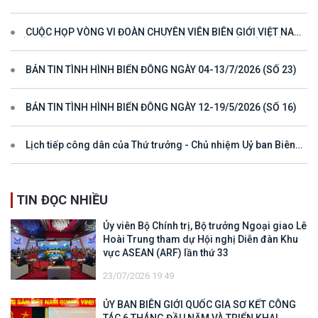
hướng cho đối thoại và hợp tác ở khu vực
CUỘC HỌP VÒNG VI ĐOÀN CHUYÊN VIÊN BIÊN GIỚI VIỆT NAM
- LÀO VÌ MỘT ĐƯỜNG BIÊN GIỚI HÒA BÌNH, HỢP TÁC VÀ PHÁT
TRIỂN
BẢN TIN TÌNH HÌNH BIỂN ĐÔNG NGÀY 04-13/7/2026 (SỐ 23)
BẢN TIN TÌNH HÌNH BIỂN ĐÔNG NGÀY 12-19/5/2026 (SỐ 16)
Lịch tiếp công dân của Thứ trưởng - Chủ nhiệm Uỷ ban Biên
giới quốc gia năm 2025
TIN ĐỌC NHIỀU
Ủy viên Bộ Chính trị, Bộ trưởng Ngoại giao Lê
Hoài Trung tham dự Hội nghị Diễn đàn Khu
vực ASEAN (ARF) lần thứ 33
23/07/2026 19:49
ỦY BAN BIÊN GIỚI QUỐC GIA SƠ KẾT CÔNG
TÁC 6 THÁNG ĐẦU NĂM VÀ TRIỂN KHAI