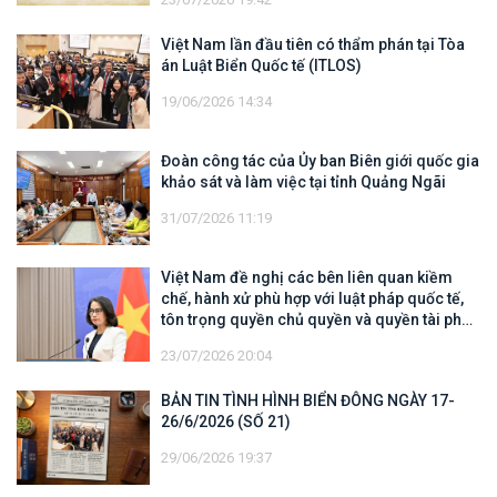
Việt Nam lần đầu tiên có thẩm phán tại Tòa
án Luật Biển Quốc tế (ITLOS)
19/06/2026 14:34
Đoàn công tác của Ủy ban Biên giới quốc gia
khảo sát và làm việc tại tỉnh Quảng Ngãi
31/07/2026 11:19
Việt Nam đề nghị các bên liên quan kiềm
chế, hành xử phù hợp với luật pháp quốc tế,
tôn trọng quyền chủ quyền và quyền tài phán
đối với vùng đặc quyền kinh tế và thềm lục
23/07/2026 20:04
địa của quốc gia ven biển
BẢN TIN TÌNH HÌNH BIỂN ĐÔNG NGÀY 17-
26/6/2026 (SỐ 21)
29/06/2026 19:37