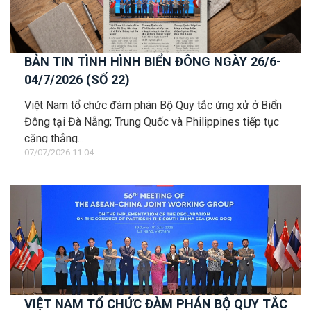
BẢN TIN TÌNH HÌNH BIỂN ĐÔNG NGÀY 26/6-
04/7/2026 (SỐ 22)
Việt Nam tổ chức đàm phán Bộ Quy tắc ứng xử ở Biển
Đông tại Đà Nẵng; Trung Quốc và Philippines tiếp tục
căng thẳng...
07/07/2026 11:04
VIỆT NAM TỔ CHỨC ĐÀM PHÁN BỘ QUY TẮC