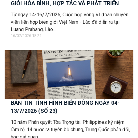
GIỚI HÒA BÌNH, HỢP TÁC VÀ PHÁT TRIỂN
Từ ngày 14-16/7/2026, Cuộc họp vòng VI đoàn chuyên
viên liên hợp biên giới Việt Nam - Lào đã diễn ra tại
Luang Prabang, Lào....
16/07/2026 18:21
BẢN TIN TÌNH HÌNH BIỂN ĐÔNG NGÀY 04-
13/7/2026 (SỐ 23)
10 năm Phán quyết Tòa Trọng tài: Philippines kỷ niệm
rầm rộ, 14 nước ra tuyên bố chung, Trung Quốc phản đối,
học giả quan...