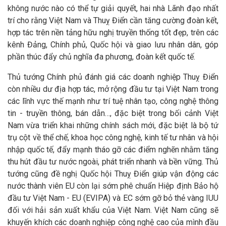
không nước nào có thể tự giải quyết, hai nhà Lãnh đạo nhất
trí cho rằng Việt Nam và Thuỵ Điển cần tăng cường đoàn kết,
hợp tác trên nền tảng hữu nghị truyền thống tốt đẹp, trên các
kênh Đảng, Chính phủ, Quốc hội và giao lưu nhân dân, góp
phần thúc đẩy chủ nghĩa đa phương, đoàn kết quốc tế.
Thủ tướng Chính phủ đánh giá các doanh nghiệp Thuỵ Điển
còn nhiều dư địa hợp tác, mở rộng đầu tư tại Việt Nam trong
các lĩnh vực thế mạnh như trí tuệ nhân tạo, công nghệ thông
tin - truyền thông, bán dẫn…, đặc biệt trong bối cảnh Việt
Nam vừa triển khai những chính sách mới, đặc biệt là bộ tứ
trụ cột về thể chế, khoa học công nghệ, kinh tế tư nhân và hội
nhập quốc tế, đẩy mạnh tháo gỡ các điểm nghẽn nhằm tăng
thu hút đầu tư nước ngoài, phát triển nhanh và bền vững. Thủ
tướng cũng đề nghị Quốc hội Thuỵ Điển giúp vận động các
nước thành viên EU còn lại sớm phê chuẩn Hiệp định Bảo hộ
đầu tư Việt Nam - EU (EVIPA) và EC sớm gỡ bỏ thẻ vàng IUU
đối với hải sản xuất khẩu của Việt Nam. Việt Nam cũng sẽ
khuyến khích các doanh nghiệp công nghệ cao của mình đầu