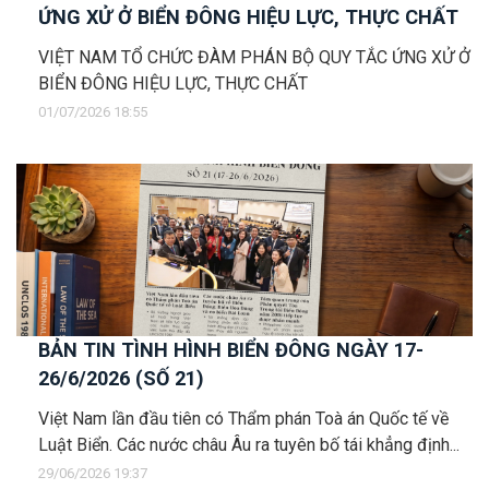
ỨNG XỬ Ở BIỂN ĐÔNG HIỆU LỰC, THỰC CHẤT
VIỆT NAM TỔ CHỨC ĐÀM PHÁN BỘ QUY TẮC ỨNG XỬ Ở
BIỂN ĐÔNG HIỆU LỰC, THỰC CHẤT
01/07/2026 18:55
BẢN TIN TÌNH HÌNH BIỂN ĐÔNG NGÀY 17-
26/6/2026 (SỐ 21)
Việt Nam lần đầu tiên có Thẩm phán Toà án Quốc tế về
Luật Biển. Các nước châu Âu ra tuyên bố tái khẳng định...
29/06/2026 19:37