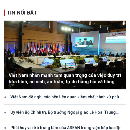
TIN NỔI BẬT
Việt Nam nhấn mạnh tầm quan trọng của việc duy trì
hòa bình, an ninh, an toàn, tự do hàng hải và hàng
không
Việt Nam đề nghị các bên liên quan kiềm chế, hành xử phù
hợp với luật pháp quốc tế, tôn trọng quyền chủ quyền và quyền tài
phán đối với vùng đặc quyền kinh tế và thềm lục địa của quốc gia
ven biển
Ủy viên Bộ Chính trị, Bộ trưởng Ngoại giao Lê Hoài Trung
tham dự Hội nghị Diễn đàn Khu vực ASEAN (ARF) lần thứ 33
Phát huy vai trò trung tâm của ASEAN trong việc tiếp tục định