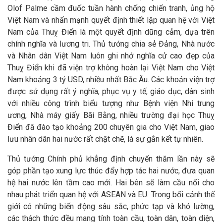
Olof Palme cầm đuốc tuần hành chống chiến tranh, ủng hộ
Việt Nam và nhấn mạnh quyết định thiết lập quan hệ với Việt
Nam của Thuỵ Điển là một quyết định dũng cảm, dựa trên
chính nghĩa và lương tri. Thủ tướng chia sẻ Đảng, Nhà nước
và Nhân dân Việt Nam luôn ghi nhớ nghĩa cử cao đẹp của
Thuỵ Điển khi đã viện trợ không hoàn lại Việt Nam cho Việt
Nam khoảng 3 tỷ USD, nhiều nhất Bắc Âu. Các khoản viện trợ
được sử dụng rất ý nghĩa, phục vụ y tế, giáo dục, dân sinh
với nhiều công trình biểu tượng như Bệnh viện Nhi trung
ương, Nhà máy giấy Bãi Bằng, nhiều trường đại học Thuỵ
Điển đã đào tạo khoảng 200 chuyên gia cho Việt Nam, giao
lưu nhân dân hai nước rất chặt chẽ, là sự gắn kết tự nhiên.
Thủ tướng Chính phủ khẳng định chuyến thăm lần này sẽ
góp phần tạo xung lực thúc đẩy hợp tác hai nước, đưa quan
hệ hai nước lên tầm cao mới. Hai bên sẽ làm cầu nối cho
nhau phát triển quan hệ với ASEAN và EU. Trong bối cảnh thế
giới có những biến động sâu sắc, phức tạp và khó lường,
các thách thức đều mang tính toàn cầu, toàn dân, toàn diện,