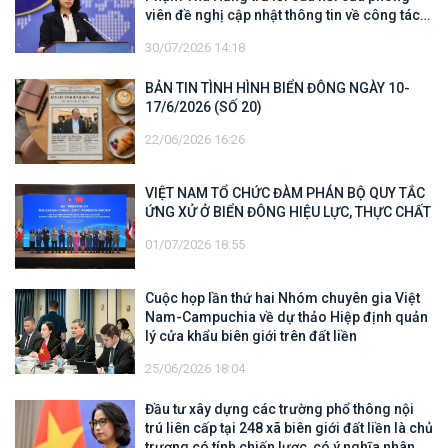
viên đề nghị cập nhật thông tin về công tác
tìm kiếm, cứu hộ các thuyền viên Việt Nam
30/07/2026 14:18
trên tàu Khôi Nguyên 18
BẢN TIN TÌNH HÌNH BIỂN ĐÔNG NGÀY 10-
17/6/2026 (SỐ 20)
22/06/2026 16:26
VIỆT NAM TỔ CHỨC ĐÀM PHÁN BỘ QUY TẮC
ỨNG XỬ Ở BIỂN ĐÔNG HIỆU LỰC, THỰC CHẤT
01/07/2026 18:55
Cuộc họp lần thứ hai Nhóm chuyên gia Việt
Nam-Campuchia về dự thảo Hiệp định quản
lý cửa khẩu biên giới trên đất liền
25/06/2026 18:04
Đầu tư xây dựng các trường phổ thông nội
trú liên cấp tại 248 xã biên giới đất liền là chủ
trương có tính chiến lược, có ý nghĩa nhân