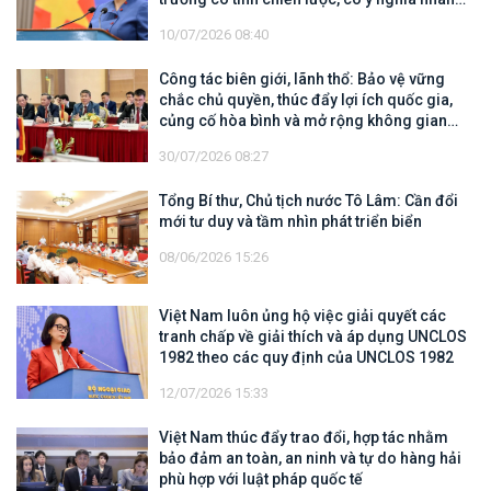
văn sâu sắc
10/07/2026 08:40
Công tác biên giới, lãnh thổ: Bảo vệ vững
chắc chủ quyền, thúc đẩy lợi ích quốc gia,
củng cố hòa bình và mở rộng không gian
hợp tác, phát triển
30/07/2026 08:27
Tổng Bí thư, Chủ tịch nước Tô Lâm: Cần đổi
mới tư duy và tầm nhìn phát triển biển
08/06/2026 15:26
Việt Nam luôn ủng hộ việc giải quyết các
tranh chấp về giải thích và áp dụng UNCLOS
1982 theo các quy định của UNCLOS 1982
12/07/2026 15:33
Việt Nam thúc đẩy trao đổi, hợp tác nhằm
bảo đảm an toàn, an ninh và tự do hàng hải
phù hợp với luật pháp quốc tế