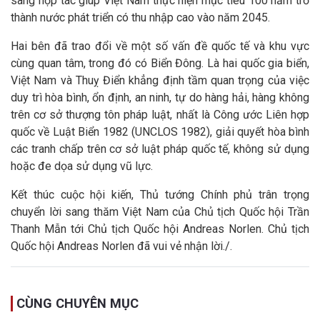
sàng hợp tác giúp Việt Nam thực hiện mục tiêu 100 năm trở
thành nước phát triển có thu nhập cao vào năm 2045.
Hai bên đã trao đổi về một số vấn đề quốc tế và khu vực
cùng quan tâm, trong đó có Biển Đông. Là hai quốc gia biển,
Việt Nam và Thuỵ Điển khẳng định tầm quan trọng của việc
duy trì hòa bình, ổn định, an ninh, tự do hàng hải, hàng không
trên cơ sở thượng tôn pháp luật, nhất là Công ước Liên hợp
quốc về Luật Biển 1982 (UNCLOS 1982), giải quyết hòa bình
các tranh chấp trên cơ sở luật pháp quốc tế, không sử dụng
hoặc đe dọa sử dụng vũ lực.
Kết thúc cuộc hội kiến, Thủ tướng Chính phủ trân trọng
chuyển lời sang thăm Việt Nam của Chủ tịch Quốc hội Trần
Thanh Mẫn tới Chủ tịch Quốc hội Andreas Norlen. Chủ tịch
Quốc hội Andreas Norlen đã vui vẻ nhận lời./.
CÙNG CHUYÊN MỤC