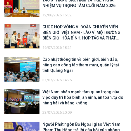
NHIỆM VỤ TRỌNG TÂM CUỐI NĂM 2026
12/06/2026 16:32
CUỘC HỌP VÒNG VI ĐOÀN CHUYÊN VIÊN
BIÊN GIỚI VIỆT NAM - LÀO VÌ MỘT ĐƯỜNG
BIÊN GIỚI HÒA BÌNH, HỢP TÁC VÀ PHÁT
TRIỂN
16/07/2026 18:21
Cập nhật thông tin về biên giới, biển đảo,
nâng cao công tác tham mưu, quản lý tại
tỉnh Quảng Ngãi
31/07/2026 14:25
Việt Nam nhấn mạnh tầm quan trọng của
việc duy trì hòa bình, an ninh, an toàn, tự do
hàng hải và hàng không
23/07/2026 20:09
Người Phát ngôn Bộ Ngoại giao Việt Nam
Phạm Thu Hằng trả lời câu hỏi của phóng