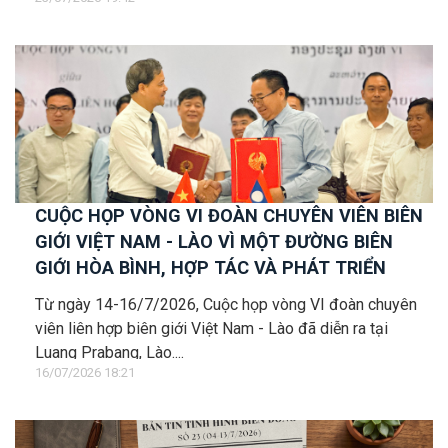
CUỘC HỌP VÒNG VI ĐOÀN CHUYÊN VIÊN BIÊN
GIỚI VIỆT NAM - LÀO VÌ MỘT ĐƯỜNG BIÊN
GIỚI HÒA BÌNH, HỢP TÁC VÀ PHÁT TRIỂN
Từ ngày 14-16/7/2026, Cuộc họp vòng VI đoàn chuyên
viên liên hợp biên giới Việt Nam - Lào đã diễn ra tại
Luang Prabang, Lào....
16/07/2026 18:21