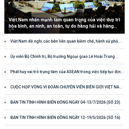
Việt Nam nhấn mạnh tầm quan trọng của việc duy trì
hòa bình, an ninh, an toàn, tự do hàng hải và hàng
không
Việt Nam đề nghị các bên liên quan kiềm chế, hành xử phù
hợp với luật pháp quốc tế, tôn trọng quyền chủ quyền và quyền tài
phán đối với vùng đặc quyền kinh tế và thềm lục địa của quốc gia
ven biển
Ủy viên Bộ Chính trị, Bộ trưởng Ngoại giao Lê Hoài Trung
tham dự Hội nghị Diễn đàn Khu vực ASEAN (ARF) lần thứ 33
Phát huy vai trò trung tâm của ASEAN trong việc tiếp tục định
hướng cho đối thoại và hợp tác ở khu vực
CUỘC HỌP VÒNG VI ĐOÀN CHUYÊN VIÊN BIÊN GIỚI VIỆT NAM
- LÀO VÌ MỘT ĐƯỜNG BIÊN GIỚI HÒA BÌNH, HỢP TÁC VÀ PHÁT
TRIỂN
BẢN TIN TÌNH HÌNH BIỂN ĐÔNG NGÀY 04-13/7/2026 (SỐ 23)
BẢN TIN TÌNH HÌNH BIỂN ĐÔNG NGÀY 12-19/5/2026 (SỐ 16)