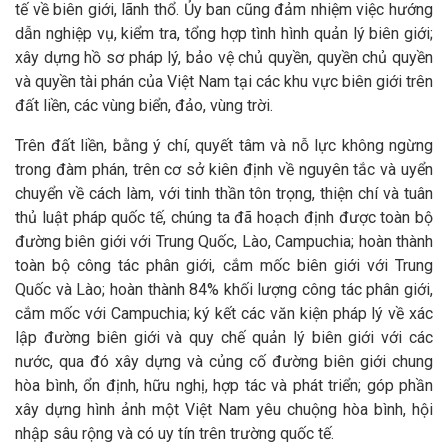
tế về biên giới, lãnh thổ. Ủy ban cũng đảm nhiệm việc hướng
dẫn nghiệp vụ, kiểm tra, tổng hợp tình hình quản lý biên giới;
xây dựng hồ sơ pháp lý, bảo vệ chủ quyền, quyền chủ quyền
và quyền tài phán của Việt Nam tại các khu vực biên giới trên
đất liền, các vùng biển, đảo, vùng trời.
Trên đất liền, bằng ý chí, quyết tâm và nỗ lực không ngừng
trong đàm phán, trên cơ sở kiên định về nguyên tắc và uyển
chuyển về cách làm, với tinh thần tôn trọng, thiện chí và tuân
thủ luật pháp quốc tế, chúng ta đã hoạch định được toàn bộ
đường biên giới với Trung Quốc, Lào, Campuchia; hoàn thành
toàn bộ công tác phân giới, cắm mốc biên giới với Trung
Quốc và Lào; hoàn thành 84% khối lượng công tác phân giới,
cắm mốc với Campuchia; ký kết các văn kiện pháp lý về xác
lập đường biên giới và quy chế quản lý biên giới với các
nước, qua đó xây dựng và củng cố đường biên giới chung
hòa bình, ổn định, hữu nghị, hợp tác và phát triển; góp phần
xây dựng hình ảnh một Việt Nam yêu chuộng hòa bình, hội
nhập sâu rộng và có uy tín trên trường quốc tế.