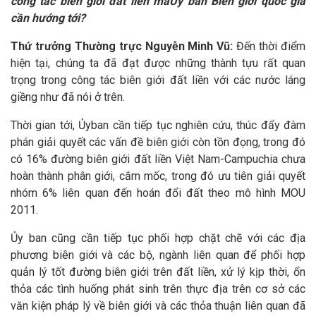
công tác biên giới đất liền màỦy ban Biên giới quốc gia
cần hướng tới?
Thứ trưởng Thường trực Nguyễn Minh Vũ:
Đến thời điểm
hiện tại, chúng ta đã đạt được những thành tựu rất quan
trọng trong công tác biên giới đất liền với các nước láng
giềng như đã nói ở trên.
Thời gian tới, Ủyban cần tiếp tục nghiên cứu, thúc đẩy đàm
phán giải quyết các vấn đề biên giới còn tồn đọng, trong đó
có 16% đường biên giới đất liền Việt Nam-Campuchia chưa
hoàn thành phân giới, cắm mốc, trong đó ưu tiên giải quyết
nhóm 6% liên quan đến hoán đổi đất theo mô hình MOU
2011.
Ủy ban cũng cần tiếp tục phối hợp chặt chẽ với các địa
phương biên giới và các bộ, ngành liên quan để phối hợp
quản lý tốt đường biên giới trên đất liền, xử lý kịp thời, ổn
thỏa các tình huống phát sinh trên thực địa trên cơ sở các
văn kiện pháp lý về biên giới và các thỏa thuận liên quan đã