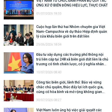
VIỆT NAM TỔ CHỨC ĐÀM PHÁN BỘ QUY TẮC
ỨNG XỬ Ở BIỂN ĐÔNG HIỆU LỰC, THỰC CHẤT
01/07/2026 18:55
Cuộc họp lần thứ hai Nhóm chuyên gia Việt
Nam-Campuchia về dự thảo Hiệp định quản
lý cửa khẩu biên giới trên đất liền
25/06/2026 18:04
Đầu tư xây dựng các trường phổ thông nội
trú liên cấp tại 248 xã biên giới đất liền là chủ
trương có tính chiến lược, có ý nghĩa nhân
văn sâu sắc
10/07/2026 08:40
Công tác biên giới, lãnh thổ: Bảo vệ vững
chắc chủ quyền, thúc đẩy lợi ích quốc gia,
củng cố hòa bình và mở rộng không gian
hợp tác, phát triển
30/07/2026 08:27
Việt Nam luôn ủng hộ việc giải quyết các