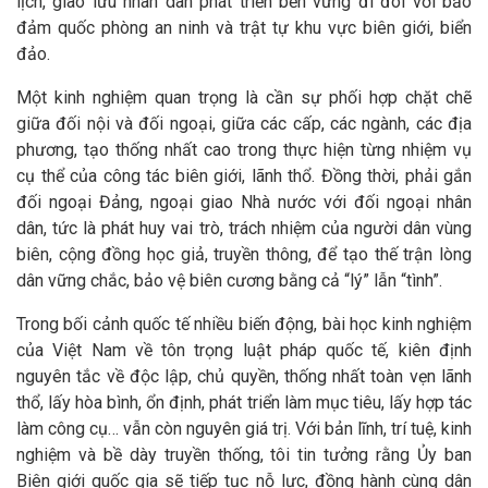
lịch, giao lưu nhân dân phát triển bền vững đi đôi với bảo
đảm quốc phòng an ninh và trật tự khu vực biên giới, biển
đảo.
Một kinh nghiệm quan trọng là cần sự phối hợp chặt chẽ
giữa đối nội và đối ngoại, giữa các cấp, các ngành, các địa
phương, tạo thống nhất cao trong thực hiện từng nhiệm vụ
cụ thể của công tác biên giới, lãnh thổ. Đồng thời, phải gắn
đối ngoại Đảng, ngoại giao Nhà nước với đối ngoại nhân
dân, tức là phát huy vai trò, trách nhiệm của người dân vùng
biên, cộng đồng học giả, truyền thông, để tạo thế trận lòng
dân vững chắc, bảo vệ biên cương bằng cả “lý” lẫn “tình”.
Trong bối cảnh quốc tế nhiều biến động, bài học kinh nghiệm
của Việt Nam về tôn trọng luật pháp quốc tế, kiên định
nguyên tắc về độc lập, chủ quyền, thống nhất toàn vẹn lãnh
thổ, lấy hòa bình, ổn định, phát triển làm mục tiêu, lấy hợp tác
làm công cụ… vẫn còn nguyên giá trị. Với bản lĩnh, trí tuệ, kinh
nghiệm và bề dày truyền thống, tôi tin tưởng rằng Ủy ban
Biên giới quốc gia sẽ tiếp tục nỗ lực, đồng hành cùng dân