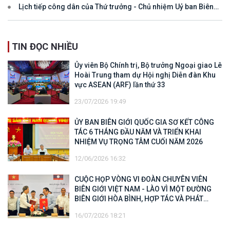
Lịch tiếp công dân của Thứ trưởng - Chủ nhiệm Uỷ ban Biên
giới quốc gia năm 2025
TIN ĐỌC NHIỀU
Ủy viên Bộ Chính trị, Bộ trưởng Ngoại giao Lê
Hoài Trung tham dự Hội nghị Diễn đàn Khu
vực ASEAN (ARF) lần thứ 33
23/07/2026 19:49
ỦY BAN BIÊN GIỚI QUỐC GIA SƠ KẾT CÔNG
TÁC 6 THÁNG ĐẦU NĂM VÀ TRIỂN KHAI
NHIỆM VỤ TRỌNG TÂM CUỐI NĂM 2026
12/06/2026 16:32
CUỘC HỌP VÒNG VI ĐOÀN CHUYÊN VIÊN
BIÊN GIỚI VIỆT NAM - LÀO VÌ MỘT ĐƯỜNG
BIÊN GIỚI HÒA BÌNH, HỢP TÁC VÀ PHÁT
TRIỂN
16/07/2026 18:21