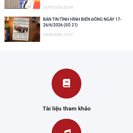
đối với vùng đặc quyền kinh tế và thềm lục
23/07/2026 20:04
địa của quốc gia ven biển
BẢN TIN TÌNH HÌNH BIỂN ĐÔNG NGÀY 17-
26/6/2026 (SỐ 21)
29/06/2026 19:37
Tài liệu tham khảo