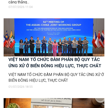
căng thẳng...
07/07/2026 11:04
VIỆT NAM TỔ CHỨC ĐÀM PHÁN BỘ QUY TẮC
ỨNG XỬ Ở BIỂN ĐÔNG HIỆU LỰC, THỰC CHẤT
VIỆT NAM TỔ CHỨC ĐÀM PHÁN BỘ QUY TẮC ỨNG XỬ Ở
BIỂN ĐÔNG HIỆU LỰC, THỰC CHẤT
01/07/2026 18:55