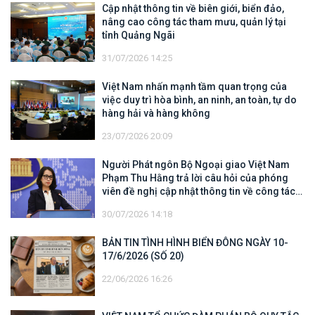
Cập nhật thông tin về biên giới, biển đảo,
nâng cao công tác tham mưu, quản lý tại
tỉnh Quảng Ngãi
31/07/2026 14:25
Việt Nam nhấn mạnh tầm quan trọng của
việc duy trì hòa bình, an ninh, an toàn, tự do
hàng hải và hàng không
23/07/2026 20:09
Người Phát ngôn Bộ Ngoại giao Việt Nam
Phạm Thu Hằng trả lời câu hỏi của phóng
viên đề nghị cập nhật thông tin về công tác
tìm kiếm, cứu hộ các thuyền viên Việt Nam
30/07/2026 14:18
trên tàu Khôi Nguyên 18
BẢN TIN TÌNH HÌNH BIỂN ĐÔNG NGÀY 10-
17/6/2026 (SỐ 20)
22/06/2026 16:26