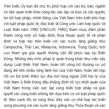
Trên biển, Ủy ban đã chủ trì, phối hợp với các bộ, ban, ngành
có liên quan triển khai công tác xác lập và bảo vệ các quyền,
lợi ích hợp pháp, chính đáng của Việt Nam trên biển phù hợp
với luật pháp quốc tế, đặc biệt là Công ước Liên hợp quốc về
Luật Biển năm 1982 (UNCLOS 1982); tham mưu, đàm phán
thành công một số hiệp định, thỏa thuận quốc tế về phân
định và hợp tác trên biển với các nước láng giềng như
Campuchia, Thái Lan, Malaysia, Indonesia, Trung Quốc; tích
cực tham gia giải quyết những vấn đề phức tạp tại Biển
Đông. Những dấu mốc pháp lý quan trọng khác như việc xây
dựng Luật Biển Việt Nam, hoàn tất công bố đường cơ sở
dùng để tính chiều rộng lãnh hải của Việt Nam, hoàn tất nộp
Hồ sơ Đệ trình thềm lục địa mở rộng ngoài 200 hải lý của
Việt Nam ở Biển Đông đều khẳng định nỗ lực nhất quán của
Việt Nam trong việc xác lập vùng biển hợp pháp và giải
quyết các vùng biển chồng lấn dựa trên cơ sở luật pháp quốc
tế. Bên cạnh đó, ta cũng thúc đẩy các cơ chế hợp tác biển
song phương với các nước láng giềng như Thỏa thuận về xác