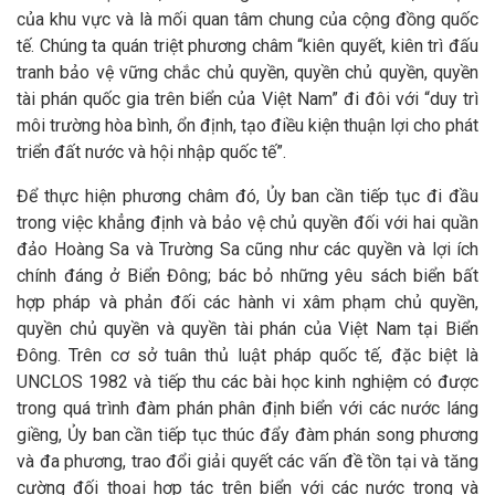
của khu vực và là mối quan tâm chung của cộng đồng quốc
tế. Chúng ta quán triệt phương châm “kiên quyết, kiên trì đấu
tranh bảo vệ vững chắc chủ quyền, quyền chủ quyền, quyền
tài phán quốc gia trên biển của Việt Nam” đi đôi với “duy trì
môi trường hòa bình, ổn định, tạo điều kiện thuận lợi cho phát
triển đất nước và hội nhập quốc tế”.
Để thực hiện phương châm đó, Ủy ban cần tiếp tục đi đầu
trong việc khẳng định và bảo vệ chủ quyền đối với hai quần
đảo Hoàng Sa và Trường Sa cũng như các quyền và lợi ích
chính đáng ở Biển Đông; bác bỏ những yêu sách biển bất
hợp pháp và phản đối các hành vi xâm phạm chủ quyền,
quyền chủ quyền và quyền tài phán của Việt Nam tại Biển
Đông. Trên cơ sở tuân thủ luật pháp quốc tế, đặc biệt là
UNCLOS 1982 và tiếp thu các bài học kinh nghiệm có được
trong quá trình đàm phán phân định biển với các nước láng
giềng, Ủy ban cần tiếp tục thúc đẩy đàm phán song phương
và đa phương, trao đổi giải quyết các vấn đề tồn tại và tăng
cường đối thoại hợp tác trên biển với các nước trong và