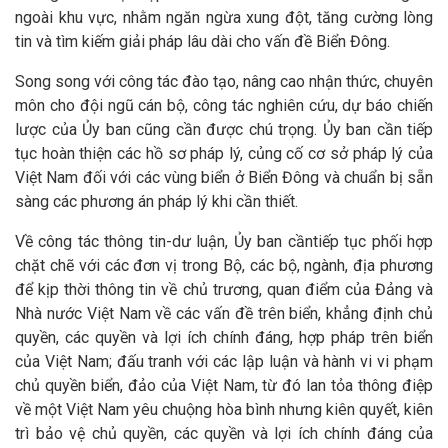
ngoài khu vực, nhằm ngăn ngừa xung đột, tăng cường lòng
tin và tìm kiếm giải pháp lâu dài cho vấn đề Biển Đông.
Song song với công tác đào tạo, nâng cao nhận thức, chuyên
môn cho đội ngũ cán bộ, công tác nghiên cứu, dự báo chiến
lược của Ủy ban cũng cần được chú trọng. Ủy ban cần tiếp
tục hoàn thiện các hồ sơ pháp lý, củng cố cơ sở pháp lý của
Việt Nam đối với các vùng biển ở Biển Đông và chuẩn bị sẵn
sàng các phương án pháp lý khi cần thiết.
Về công tác thông tin-dư luận, Ủy ban cầntiếp tục phối hợp
chặt chẽ với các đơn vị trong Bộ, các bộ, ngành, địa phương
để kịp thời thông tin về chủ trương, quan điểm của Đảng và
Nhà nước Việt Nam về các vấn đề trên biển, khẳng định chủ
quyền, các quyền và lợi ích chính đáng, hợp pháp trên biển
của Việt Nam; đấu tranh với các lập luận và hành vi vi phạm
chủ quyền biển, đảo của Việt Nam, từ đó lan tỏa thông điệp
về một Việt Nam yêu chuộng hòa bình nhưng kiên quyết, kiên
trì bảo vệ chủ quyền, các quyền và lợi ích chính đáng của