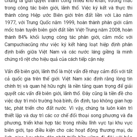
chúng ta giải quyết thành công nhiều khó khăn, vướng mắc
trong công tác biên giới, lãnh thổ. Việc ký kết và thực thi
thành công Hiệp ước Biên giới trên đất liền với Lào năm
1977, với Trung Quốc năm 1999, hoàn thành phân giới cắm
mốc toàn tuyến biên giới đất liền Việt-Trung năm 2008, hoàn
thành 84% khối lượng công tác phân giới, cắm mốc với
Campuchiacũng như việc ký kết hàng loạt hiệp định phân
định biển giữa Việt Nam và các nước láng giềng là minh
chứng rõ rệt cho hiệu quả của cách tiếp cận này.
Vấn đề biên giới, lãnh thổ là một vấn đề nhạy cảm đối với tất
cả quốc gia trên thế giới. Việt Nam xác định rằng lòng tin
chính trị và quan hệ hữu nghị là nền tảng quan trọng để giải
quyết các vấn đề biên giới, lãnh thổ. Đây cũng là tiền đề cho
việc duy trì môi trường hoà bình, ổn định, tạo không gian hợp
tác, phát triển cho đất nước. Vì vậy, chúng ta luôn kiên trì
thiết lập và duy trì các cơ chế đối thoại song phương và đa
phương, triển khai hợp tác trong nhiều lĩnh vực tại khu vực
biên giới, tạo điều kiện cho các hoạt động thương mại, du