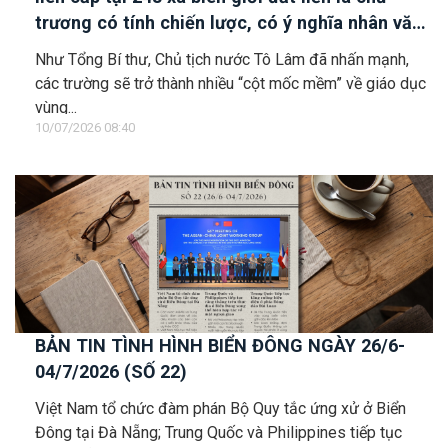
trương có tính chiến lược, có ý nghĩa nhân văn
sâu sắc
Như Tổng Bí thư, Chủ tịch nước Tô Lâm đã nhấn mạnh,
các trường sẽ trở thành nhiều “cột mốc mềm” về giáo dục
vùng...
10/07/2026 08:40
BẢN TIN TÌNH HÌNH BIỂN ĐÔNG NGÀY 26/6-
04/7/2026 (SỐ 22)
Việt Nam tổ chức đàm phán Bộ Quy tắc ứng xử ở Biển
Đông tại Đà Nẵng; Trung Quốc và Philippines tiếp tục