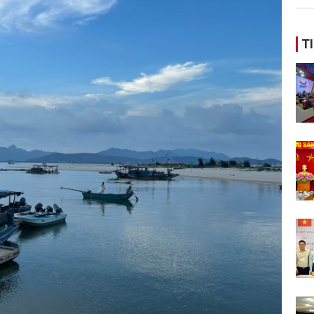
ban
T