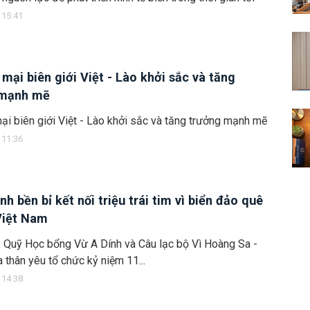
 15:41
mại biên giới Việt - Lào khởi sắc và tăng
 mạnh mẽ
i biên giới Việt - Lào khởi sắc và tăng trưởng mạnh mẽ
 11:36
nh bền bỉ kết nối triệu trái tim vì biển đảo quê
Việt Nam
 Quỹ Học bổng Vừ A Dính và Câu lạc bộ Vì Hoàng Sa -
 thân yêu tổ chức kỷ niệm 11...
 14:38