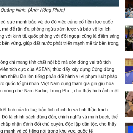
 Quảng Ninh. (Ảnh: Hồng Phúc)
i có sức mạnh bảo vệ, do đó việc củng cố tiềm lực quốc
, mà để răn đe, phòng ngừa xâm lược và bảo vệ lợi ích
ng với kinh tế, quốc phòng với đối ngoại cũng là điểm sáng
c bền vững, giúp đất nước phát triển mạnh mẽ từ bên trong,
ng chỉ mang tính chất nội bộ mà còn đóng vai trò tích
nh viên tích cực của ASEAN, thúc đẩy xây dựng Cộng đồng
am nhiều lần lên tiếng phản đối hành vi vi phạm luật pháp
ức quốc tế ghi nhận. Việt Nam cũng tham gia gìn giữ hòa
ểm nóng như Nam Sudan, Trung Phi…, cho thấy hình ảnh một
 tinh của trí tuệ, bản lĩnh chính trị và tinh thần trách
 Đó là chính sách đúng đắn, chính nghĩa và minh bạch, thể
 chấp nhận đánh đổi chủ quyền, độc lập dân tộc, cho thấy
g mạnh và có tiếng nói trong khu vực, quốc tế.