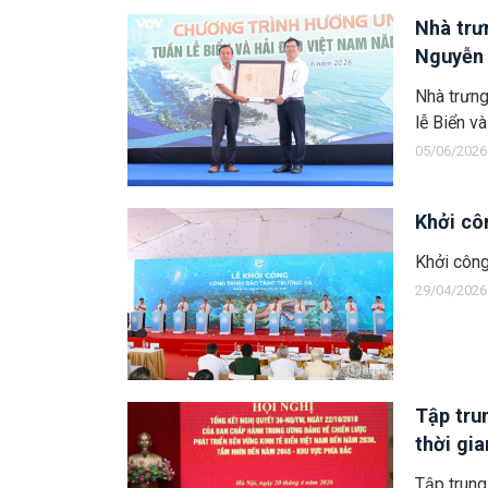
Nhà trư
Nguyễn 
Nhà trưng
lễ Biển v
05/06/2026
Khởi cô
Khởi côn
29/04/2026
Tập tru
thời gia
Tập trung 