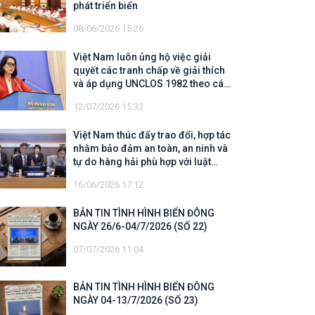
phát triển biển
08/06/2026 15:26
Việt Nam luôn ủng hộ việc giải
quyết các tranh chấp về giải thích
và áp dụng UNCLOS 1982 theo các
quy định của UNCLOS 1982
12/07/2026 15:33
Việt Nam thúc đẩy trao đổi, hợp tác
nhằm bảo đảm an toàn, an ninh và
tự do hàng hải phù hợp với luật
pháp quốc tế
16/06/2026 17:12
BẢN TIN TÌNH HÌNH BIỂN ĐÔNG
NGÀY 26/6-04/7/2026 (SỐ 22)
07/07/2026 11:04
BẢN TIN TÌNH HÌNH BIỂN ĐÔNG
NGÀY 04-13/7/2026 (SỐ 23)