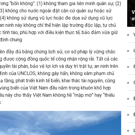
ương “bốn không”: (1) không tham gia liên minh quân sự; (2)
 (3) không cho nước ngoài đặt căn cứ quân sự hoặc sử
V
 (4) không sử dụng vũ lực hoặc đe dọa sử dụng vũ lực
v
n ninh này không chỉ thể hiện lập trường độc lập, tự chủ
h
tỉnh táo, phù hợp với điều kiện thực tế, bảo đảm vừa giữ
định chung.
xử p
quy
và 
rên đầy đủ bằng chứng lịch sử, cơ sở pháp lý vững chắc
Tru
g được cộng đồng quốc tế công nhận rộng rãi. Tất cả các
lần 
n tài phán, bảo vệ lợi ích và duy trì trật tự, an ninh trên
tiếp
i định của UNCLOS, không gây hấn, không xâm phạm chủ
tầng, phát triển kinh tế biển, khai thác tài nguyên, cũng
i vùng biển của Việt Nam đều nằm trong khuôn khổ hợp
VIỆ
HỢP
iều này cho thấy Việt Nam không hề “mập mờ” hay “thiếu
.
(SỐ
(SỐ