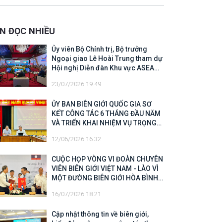
 Biên giới quốc gia năm 2025
IN ĐỌC NHIỀU
Ủy viên Bộ Chính trị, Bộ trưởng
Ngoại giao Lê Hoài Trung tham dự
Hội nghị Diễn đàn Khu vực ASEAN
(ARF) lần thứ 33
23/07/2026 19:49
ỦY BAN BIÊN GIỚI QUỐC GIA SƠ
KẾT CÔNG TÁC 6 THÁNG ĐẦU NĂM
VÀ TRIỂN KHAI NHIỆM VỤ TRỌNG
TÂM CUỐI NĂM 2026
12/06/2026 16:32
CUỘC HỌP VÒNG VI ĐOÀN CHUYÊN
VIÊN BIÊN GIỚI VIỆT NAM - LÀO VÌ
MỘT ĐƯỜNG BIÊN GIỚI HÒA BÌNH,
HỢP TÁC VÀ PHÁT TRIỂN
16/07/2026 18:21
Cập nhật thông tin về biên giới,