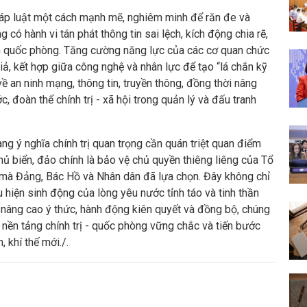
pháp luật một cách mạnh mẽ, nghiêm minh để răn đe và
có hành vi tán phát thông tin sai lệch, kích động chia rẽ,
ch quốc phòng. Tăng cường năng lực của các cơ quan chức
giả, kết hợp giữa công nghệ và nhân lực để tạo “lá chắn kỹ
về an ninh mạng, thông tin, truyền thông, đồng thời nâng
 đoàn thể chính trị - xã hội trong quản lý và đấu tranh
g ý nghĩa chính trị quan trọng cần quán triệt quan điểm
hủ biển, đảo chính là bảo vệ chủ quyền thiêng liêng của Tổ
 mà Đảng, Bác Hồ và Nhân dân đã lựa chọn. Đây không chỉ
 hiện sinh động của lòng yêu nước tỉnh táo và tinh thần
h nâng cao ý thức, hành động kiên quyết và đồng bộ, chúng
ệ nền tảng chính trị - quốc phòng vững chắc và tiến bước
 khí thế mới./.