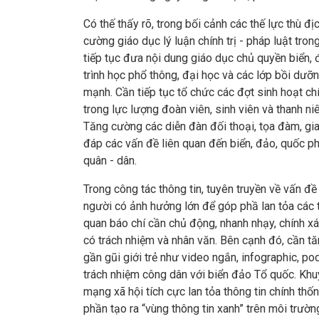
Có thế thấy rõ, trong bối cảnh các thế lực thù đ
cường giáo dục lý luận chính trị - pháp luật trong
tiếp tục đưa nội dung giáo dục chủ quyền biển
trình học phổ thông, đại học và các lớp bồi dưỡng
mạnh. Cần tiếp tục tổ chức các đợt sinh hoạt chín
trong lực lượng đoàn viên, sinh viên và thanh ni
Tăng cường các diễn đàn đối thoại, tọa đàm, gia
đáp các vấn đề liên quan đến biển, đảo, quốc p
quân - dân.
Trong công tác thông tin, tuyên truyền về vấn đề 
người có ảnh hưởng lớn để góp phầ lan tỏa các 
quan báo chí cần chủ động, nhanh nhạy, chính xá
có trách nhiệm và nhân văn. Bên cạnh đó, cần t
gần gũi giới trẻ như video ngắn, infographic, pod
trách nhiệm công dân với biển đảo Tổ quốc. Khu
mạng xã hội tích cực lan tỏa thông tin chính thốn
phần tạo ra “vùng thông tin xanh” trên môi trườ