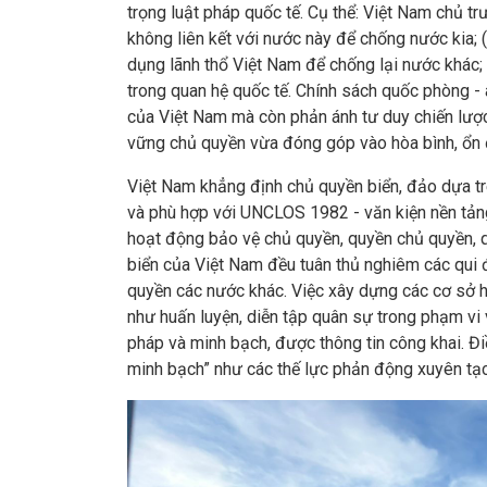
trọng luật pháp quốc tế. Cụ thể: Việt Nam chủ tr
không liên kết với nước này để chống nước kia;
dụng lãnh thổ Việt Nam để chống lại nước khác;
trong quan hệ quốc tế. Chính sách quốc phòng - a
của Việt Nam mà còn phản ánh tư duy chiến lược 
vững chủ quyền vừa đóng góp vào hòa bình, ổn 
Việt Nam khẳng định chủ quyền biển, đảo dựa t
và phù hợp với UNCLOS 1982 - văn kiện nền tản
hoạt động bảo vệ chủ quyền, quyền chủ quyền, quyề
biển của Việt Nam đều tuân thủ nghiêm các qu
quyền các nước khác. Việc xây dựng các cơ sở hạ 
như huấn luyện, diễn tập quân sự trong phạm v
pháp và minh bạch, được thông tin công khai. Đ
minh bạch” như các thế lực phản động xuyên tạc