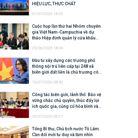
HIỆU LỰC, THỰC CHẤT
01/07/2026 18:55
Cuộc họp lần thứ hai Nhóm chuyên
gia Việt Nam-Campuchia về dự
thảo Hiệp định quản lý cửa khẩu
biên giới trên đất liền
25/06/2026 18:04
Đầu tư xây dựng các trường phổ
thông nội trú liên cấp tại 248 xã
biên giới đất liền là chủ trương có
tính chiến lược, có ý nghĩa nhân
10/07/2026 08:40
văn sâu sắc
Công tác biên giới, lãnh thổ: Bảo vệ
vững chắc chủ quyền, thúc đẩy lợi
ích quốc gia, củng cố hòa bình và
mở rộng không gian hợp tác, phát
30/07/2026 08:27
triển
Tổng Bí thư, Chủ tịch nước Tô Lâm:
Cần đổi mới tư duy và tầm nhìn