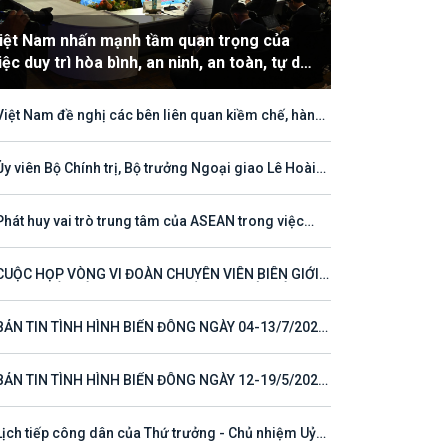
iệt Nam nhấn mạnh tầm quan trọng của
iệc duy trì hòa bình, an ninh, an toàn, tự do
àng hải và hàng không
Việt Nam đề nghị các bên liên quan kiềm chế, hành
hù hợp với luật pháp quốc tế, tôn trọng quyền chủ
ền và quyền tài phán đối với vùng đặc quyền kinh tế
thềm lục địa của quốc gia ven biển
Ủy viên Bộ Chính trị, Bộ trưởng Ngoại giao Lê Hoài
ng tham dự Hội nghị Diễn đàn Khu vực ASEAN (ARF)
thứ 33
Phát huy vai trò trung tâm của ASEAN trong việc
 tục định hướng cho đối thoại và hợp tác ở khu vực
CUỘC HỌP VÒNG VI ĐOÀN CHUYÊN VIÊN BIÊN GIỚI
T NAM - LÀO VÌ MỘT ĐƯỜNG BIÊN GIỚI HÒA BÌNH,
 TÁC VÀ PHÁT TRIỂN
BẢN TIN TÌNH HÌNH BIỂN ĐÔNG NGÀY 04-13/7/2026
 23)
BẢN TIN TÌNH HÌNH BIỂN ĐÔNG NGÀY 12-19/5/2026
 16)
Lịch tiếp công dân của Thứ trưởng - Chủ nhiệm Uỷ