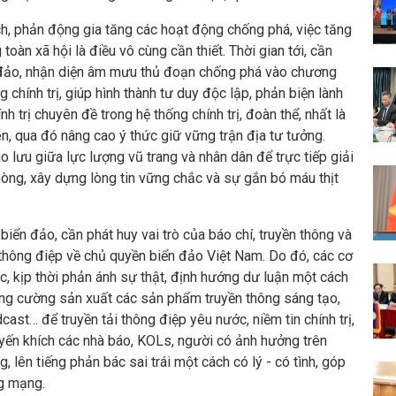
ịch, phản động gia tăng các hoạt động chống phá, việc tăng
 toàn xã hội là điều vô cùng cần thiết. Thời gian tới, cần
, đảo, nhận diện âm mưu thủ đoạn chống phá vào chương
 chính trị, giúp hình thành tư duy độc lập, phản biện lành
h trị chuyên đề trong hệ thống chính trị, đoàn thể, nhất là
ên, qua đó nâng cao ý thức giữ vững trận địa tư tưởng.
o lưu giữa lực lượng vũ trang và nhân dân để trực tiếp giải
hòng, xây dựng lòng tin vững chắc và sự gắn bó máu thịt
biển đảo, cần phát huy vai trò của báo chí, truyền thông và
thông điệp về chủ quyền biển đảo Việt Nam. Do đó, các cơ
c, kịp thời phản ánh sự thật, định hướng dư luận một cách
ăng cường sản xuất các sản phẩm truyền thông sáng tạo,
cast… để truyền tải thông điệp yêu nước, niềm tin chính trị,
yến khích các nhà báo, KOLs, người có ảnh hưởng trên
g, lên tiếng phản bác sai trái một cách có lý - có tình, góp
ng mạng.