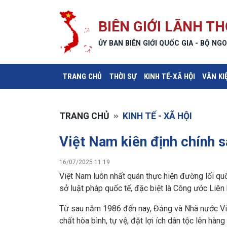
BIÊN GIỚI LÃNH TH
ỦY BAN BIÊN GIỚI QUỐC GIA - BỘ NGO
(CURRENT)
TRANG CHỦ
THỜI SỰ
KINH TẾ-XÃ HỘI
VĂN KI
TRANG CHỦ
KINH TẾ - XÃ HỘI
Việt Nam kiên định chính s
16/07/2025 11:19
Việt Nam luôn nhất quán thực hiện đường lối quố
sở luật pháp quốc tế, đặc biệt là Công ước Li
Từ sau năm 1986 đến nay, Đảng và Nhà nước Vi
chất hòa bình, tự vệ, đặt lợi ích dân tộc lên hàn