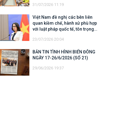
31/07/2026 11:19
Việt Nam đề nghị các bên liên
quan kiềm chế, hành xử phù hợp
với luật pháp quốc tế, tôn trọng
quyền chủ quyền và quyền tài phán
23/07/2026 20:04
đối với vùng đặc quyền kinh tế và
thềm lục địa của quốc gia ven biển
BẢN TIN TÌNH HÌNH BIỂN ĐÔNG
NGÀY 17-26/6/2026 (SỐ 21)
29/06/2026 19:37