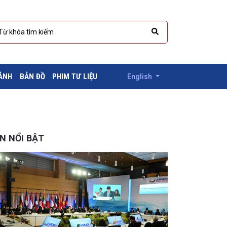
 ẢNH
BẢN ĐỒ
PHIM TƯ LIỆU
English
IN NỔI BẬT