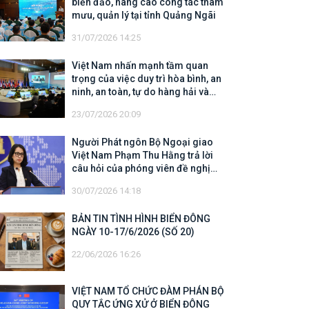
biển đảo, nâng cao công tác tham
mưu, quản lý tại tỉnh Quảng Ngãi
31/07/2026 14:25
Việt Nam nhấn mạnh tầm quan
trọng của việc duy trì hòa bình, an
ninh, an toàn, tự do hàng hải và
hàng không
23/07/2026 20:09
Người Phát ngôn Bộ Ngoại giao
Việt Nam Phạm Thu Hằng trả lời
câu hỏi của phóng viên đề nghị
cập nhật thông tin về công tác tìm
30/07/2026 14:18
kiếm, cứu hộ các thuyền viên Việt
Nam trên tàu Khôi Nguyên 18
BẢN TIN TÌNH HÌNH BIỂN ĐÔNG
NGÀY 10-17/6/2026 (SỐ 20)
22/06/2026 16:26
VIỆT NAM TỔ CHỨC ĐÀM PHÁN BỘ
QUY TẮC ỨNG XỬ Ở BIỂN ĐÔNG