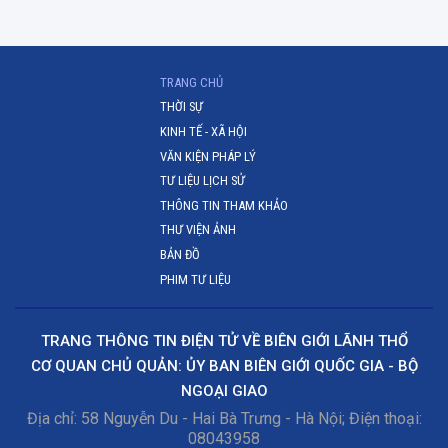
(CURRENT)
TRANG CHỦ
THỜI SỰ
KINH TẾ - XÃ HỘI
VĂN KIỆN PHÁP LÝ
TƯ LIỆU LỊCH SỬ
THÔNG TIN THAM KHẢO
THƯ VIỆN ẢNH
BẢN ĐỒ
PHIM TƯ LIỆU
TRANG THÔNG TIN ĐIỆN TỬ VỀ BIÊN GIỚI LÃNH THỔ
CƠ QUAN CHỦ QUẢN: ỦY BAN BIÊN GIỚI QUỐC GIA - BỘ
NGOẠI GIAO
Địa chỉ: 58 Nguyễn Du - Hai Bà Trưng - Hà Nội; Điện thoại:
08043958