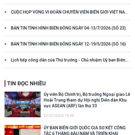
hướng cho đối thoại và hợp tác ở khu vực
CUỘC HỌP VÒNG VI ĐOÀN CHUYÊN VIÊN BIÊN GIỚI VIỆT NAM
- LÀO VÌ MỘT ĐƯỜNG BIÊN GIỚI HÒA BÌNH, HỢP TÁC VÀ PHÁT
TRIỂN
BẢN TIN TÌNH HÌNH BIỂN ĐÔNG NGÀY 04-13/7/2026 (SỐ 23)
BẢN TIN TÌNH HÌNH BIỂN ĐÔNG NGÀY 12-19/5/2026 (SỐ 16)
Lịch tiếp công dân của Thứ trưởng - Chủ nhiệm Uỷ ban Biên
giới quốc gia năm 2025
TIN ĐỌC NHIỀU
Ủy viên Bộ Chính trị, Bộ trưởng Ngoại giao Lê
Hoài Trung tham dự Hội nghị Diễn đàn Khu
vực ASEAN (ARF) lần thứ 33
23/07/2026 19:49
ỦY BAN BIÊN GIỚI QUỐC GIA SƠ KẾT CÔNG
TÁC 6 THÁNG ĐẦU NĂM VÀ TRIỂN KHAI