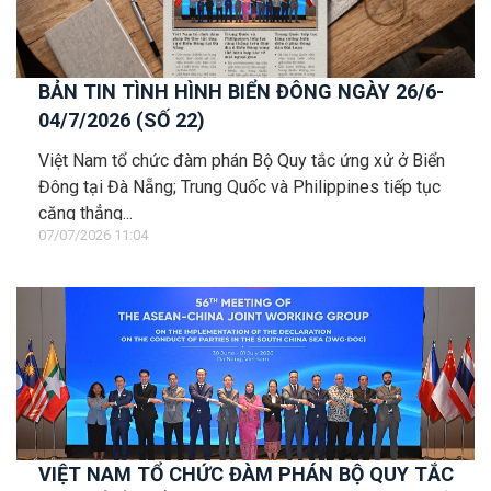
BẢN TIN TÌNH HÌNH BIỂN ĐÔNG NGÀY 26/6-
04/7/2026 (SỐ 22)
Việt Nam tổ chức đàm phán Bộ Quy tắc ứng xử ở Biển
Đông tại Đà Nẵng; Trung Quốc và Philippines tiếp tục
căng thẳng...
07/07/2026 11:04
VIỆT NAM TỔ CHỨC ĐÀM PHÁN BỘ QUY TẮC