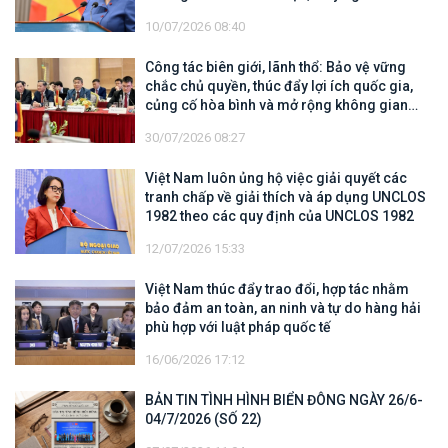
văn sâu sắc
10/07/2026 08:40
Công tác biên giới, lãnh thổ: Bảo vệ vững
chắc chủ quyền, thúc đẩy lợi ích quốc gia,
củng cố hòa bình và mở rộng không gian
hợp tác, phát triển
30/07/2026 08:27
Việt Nam luôn ủng hộ việc giải quyết các
tranh chấp về giải thích và áp dụng UNCLOS
1982 theo các quy định của UNCLOS 1982
12/07/2026 15:33
Việt Nam thúc đẩy trao đổi, hợp tác nhằm
bảo đảm an toàn, an ninh và tự do hàng hải
phù hợp với luật pháp quốc tế
16/06/2026 17:12
BẢN TIN TÌNH HÌNH BIỂN ĐÔNG NGÀY 26/6-
04/7/2026 (SỐ 22)