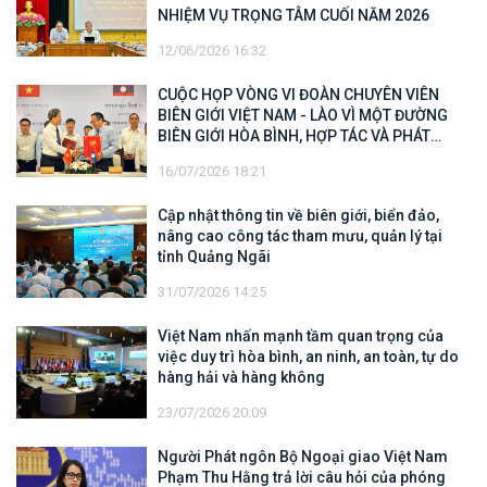
NHIỆM VỤ TRỌNG TÂM CUỐI NĂM 2026
12/06/2026 16:32
CUỘC HỌP VÒNG VI ĐOÀN CHUYÊN VIÊN
BIÊN GIỚI VIỆT NAM - LÀO VÌ MỘT ĐƯỜNG
BIÊN GIỚI HÒA BÌNH, HỢP TÁC VÀ PHÁT
TRIỂN
16/07/2026 18:21
Cập nhật thông tin về biên giới, biển đảo,
nâng cao công tác tham mưu, quản lý tại
tỉnh Quảng Ngãi
31/07/2026 14:25
Việt Nam nhấn mạnh tầm quan trọng của
việc duy trì hòa bình, an ninh, an toàn, tự do
hàng hải và hàng không
23/07/2026 20:09
Người Phát ngôn Bộ Ngoại giao Việt Nam
Phạm Thu Hằng trả lời câu hỏi của phóng