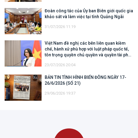
Đoàn công tác của Ủy ban Biên giới quốc gia
khảo sát và làm việc tại tỉnh Quảng Ngãi
31/07/2026 11:19
Việt Nam đề nghị các bên liên quan kiềm
chế, hành xử phù hợp với luật pháp quốc tế,
tôn trọng quyền chủ quyền và quyền tài phán
đối với vùng đặc quyền kinh tế và thềm lục
23/07/2026 20:04
địa của quốc gia ven biển
BẢN TIN TÌNH HÌNH BIỂN ĐÔNG NGÀY 17-
26/6/2026 (SỐ 21)
29/06/2026 19:37