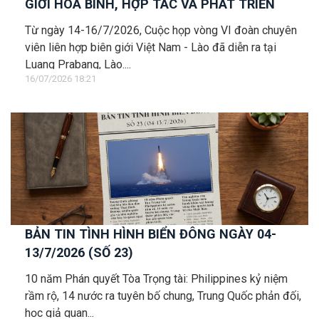
GIỚI HÒA BÌNH, HỢP TÁC VÀ PHÁT TRIỂN
Từ ngày 14-16/7/2026, Cuộc họp vòng VI đoàn chuyên
viên liên hợp biên giới Việt Nam - Lào đã diễn ra tại
Luang Prabang, Lào....
16/07/2026 18:21
BẢN TIN TÌNH HÌNH BIỂN ĐÔNG NGÀY 04-
13/7/2026 (SỐ 23)
10 năm Phán quyết Tòa Trọng tài: Philippines kỷ niệm
rầm rộ, 14 nước ra tuyên bố chung, Trung Quốc phản đối,
học giả quan...