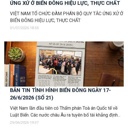
ỨNG XỬ Ở BIỂN ĐÔNG HIỆU LỰC, THỰC CHẤT
VIỆT NAM TỔ CHỨC ĐÀM PHÁN BỘ QUY TẮC ỨNG XỬ Ở
BIỂN ĐÔNG HIỆU LỰC, THỰC CHẤT
01/07/2026 18:55
BẢN TIN TÌNH HÌNH BIỂN ĐÔNG NGÀY 17-
26/6/2026 (SỐ 21)
Việt Nam lần đầu tiên có Thẩm phán Toà án Quốc tế về
Luật Biển. Các nước châu Âu ra tuyên bố tái khẳng định...
29/06/2026 19:37