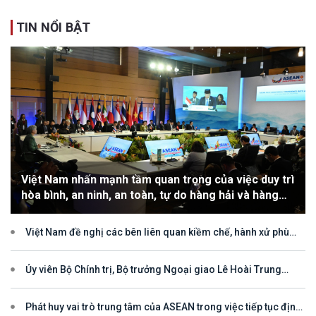
TIN NỔI BẬT
Việt Nam nhấn mạnh tầm quan trọng của việc duy trì
hòa bình, an ninh, an toàn, tự do hàng hải và hàng
không
Việt Nam đề nghị các bên liên quan kiềm chế, hành xử phù
hợp với luật pháp quốc tế, tôn trọng quyền chủ quyền và quyền tài
phán đối với vùng đặc quyền kinh tế và thềm lục địa của quốc gia
ven biển
Ủy viên Bộ Chính trị, Bộ trưởng Ngoại giao Lê Hoài Trung
tham dự Hội nghị Diễn đàn Khu vực ASEAN (ARF) lần thứ 33
Phát huy vai trò trung tâm của ASEAN trong việc tiếp tục định