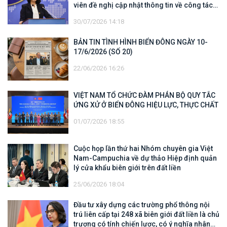
viên đề nghị cập nhật thông tin về công tác
tìm kiếm, cứu hộ các thuyền viên Việt Nam
30/07/2026 14:18
trên tàu Khôi Nguyên 18
BẢN TIN TÌNH HÌNH BIỂN ĐÔNG NGÀY 10-
17/6/2026 (SỐ 20)
22/06/2026 16:26
VIỆT NAM TỔ CHỨC ĐÀM PHÁN BỘ QUY TẮC
ỨNG XỬ Ở BIỂN ĐÔNG HIỆU LỰC, THỰC CHẤT
01/07/2026 18:55
Cuộc họp lần thứ hai Nhóm chuyên gia Việt
Nam-Campuchia về dự thảo Hiệp định quản
lý cửa khẩu biên giới trên đất liền
25/06/2026 18:04
Đầu tư xây dựng các trường phổ thông nội
trú liên cấp tại 248 xã biên giới đất liền là chủ
trương có tính chiến lược, có ý nghĩa nhân