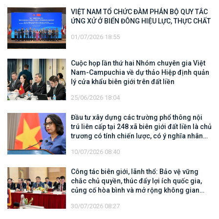
VIỆT NAM TỔ CHỨC ĐÀM PHÁN BỘ QUY TẮC
ỨNG XỬ Ở BIỂN ĐÔNG HIỆU LỰC, THỰC CHẤT
01/07/2026 18:55
Cuộc họp lần thứ hai Nhóm chuyên gia Việt
Nam-Campuchia về dự thảo Hiệp định quản
lý cửa khẩu biên giới trên đất liền
25/06/2026 18:04
Đầu tư xây dựng các trường phổ thông nội
trú liên cấp tại 248 xã biên giới đất liền là chủ
trương có tính chiến lược, có ý nghĩa nhân
văn sâu sắc
10/07/2026 08:40
Công tác biên giới, lãnh thổ: Bảo vệ vững
chắc chủ quyền, thúc đẩy lợi ích quốc gia,
củng cố hòa bình và mở rộng không gian
hợp tác, phát triển
30/07/2026 08:27