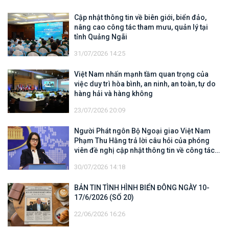
Cập nhật thông tin về biên giới, biển đảo,
nâng cao công tác tham mưu, quản lý tại
tỉnh Quảng Ngãi
31/07/2026 14:25
Việt Nam nhấn mạnh tầm quan trọng của
việc duy trì hòa bình, an ninh, an toàn, tự do
hàng hải và hàng không
23/07/2026 20:09
Người Phát ngôn Bộ Ngoại giao Việt Nam
Phạm Thu Hằng trả lời câu hỏi của phóng
viên đề nghị cập nhật thông tin về công tác
tìm kiếm, cứu hộ các thuyền viên Việt Nam
30/07/2026 14:18
trên tàu Khôi Nguyên 18
BẢN TIN TÌNH HÌNH BIỂN ĐÔNG NGÀY 10-
17/6/2026 (SỐ 20)
22/06/2026 16:26