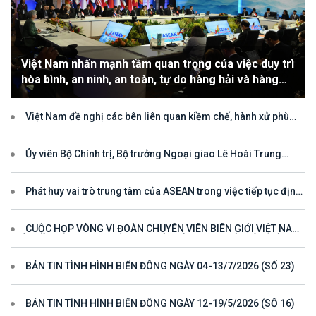
Việt Nam nhấn mạnh tầm quan trọng của việc duy trì
hòa bình, an ninh, an toàn, tự do hàng hải và hàng
không
Việt Nam đề nghị các bên liên quan kiềm chế, hành xử phù
hợp với luật pháp quốc tế, tôn trọng quyền chủ quyền và quyền tài
phán đối với vùng đặc quyền kinh tế và thềm lục địa của quốc gia
ven biển
Ủy viên Bộ Chính trị, Bộ trưởng Ngoại giao Lê Hoài Trung
tham dự Hội nghị Diễn đàn Khu vực ASEAN (ARF) lần thứ 33
Phát huy vai trò trung tâm của ASEAN trong việc tiếp tục định
hướng cho đối thoại và hợp tác ở khu vực
CUỘC HỌP VÒNG VI ĐOÀN CHUYÊN VIÊN BIÊN GIỚI VIỆT NAM
- LÀO VÌ MỘT ĐƯỜNG BIÊN GIỚI HÒA BÌNH, HỢP TÁC VÀ PHÁT
TRIỂN
BẢN TIN TÌNH HÌNH BIỂN ĐÔNG NGÀY 04-13/7/2026 (SỐ 23)
BẢN TIN TÌNH HÌNH BIỂN ĐÔNG NGÀY 12-19/5/2026 (SỐ 16)