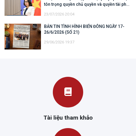
tôn trọng quyền chủ quyền và quyền tài phán
đối với vùng đặc quyền kinh tế và thềm lục
23/07/2026 20:04
địa của quốc gia ven biển
BẢN TIN TÌNH HÌNH BIỂN ĐÔNG NGÀY 17-
26/6/2026 (SỐ 21)
29/06/2026 19:37
Tài liệu tham khảo