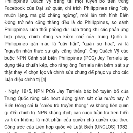
Philippines Quách Vỹ đăng tải một tuyên bố trên trang
Facebook của Đại sứ quán, chỉ trích Philippines rằng “cây
muốn lặng, mà gió chẳng ngừng”, mỗi lần tình hình Biển
Đông trở nên căng thẳng đều là do Philippines, so sánh
Philippines luôn thổi phồng dư luận trong khi các phản ứng
hợp pháp, chính đáng và kiềm chế của Trung Quốc bị
Philippines gán mác là “gây hấn”, “quân sự hóa”, và là
“nguyên nhân thực sự gây căng thẳng”. Ông Quách Vỹ cáo
buộc NPN Cảnh sát biển Philippines (PCG) Jay Tarriela áp
dụng tiêu chuẩn kép, cho rằng ông Tarriela nên bám sát sự
thật thay vì chọn lọc và chỉnh sửa chúng để phục vụ cho các
luận điệu chính trị.
[4]
- Ngày 18/5, NPN PCG Jay Tarriela bác bỏ tuyên bố của
Trung Quốc rằng các hoạt động giám sát của nước này ở
Biển Đông chỉ là “chiêu trò truyền thông” và không liên quan
gì đến chính trị. NPN khẳng định, các cuộc tuần tra trên biển
và trên không, là một phần của quyền chủ quyền của theo
Công ước của Liên hợp quốc về Luật Biển (UNCLOS) 1982;