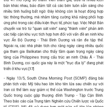
bản khác nhau, bảo đảm tất cả các bên luôn sẵn sàng cho
nhiều tình huống bất ngờ. Đây không còn là hoạt động hợp
tác thông thường, mà nhằm tăng cường khả năng phối hợp
ứng phó trong các điều kiện thực tế, phức tạp. Việc Nhật Bản
chuyển vai trò từ “quan sát viên” sang “thành viên” phản ánh
các tiếp cận khu vực tích hợp hơn đối với vấn đề an ninh khu
vực Ấn Độ Dương - Thái Bình Dương và răn đe tập thể.
Ngoài ra, các nhà phân tích cho rằng ngày càng nhiều quốc
gia tham gia Balikatan cho thấy tầm quan trọng ngày càng
tăng của Philippines trong cấu trúc an ninh Châu Á - Thái
Bình Dương, coi quốc gia này là một “trục địa lý” đang phát
triển ở khu vực.
[17]
- Ngày 13/5, South China Morning Post (SCMP) đăng bài
phân tích việc Mỹ tiêu hao lớn kho tên lửa sau chiến sự với
Iran có thể làm suy giảm vị thế của Washington trước Trung
Quốc trong cuộc gặp thượng đỉnh Trump - Tập Cận Bình.
Theo báo cáo của Trung tâm Nghiên cứu Chiến lược và Quốc
tế (CSIS), Mỹ đã sử dụng hơn một nửa số tên lửa phòng