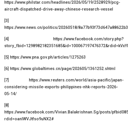
https://www.philstar.com/headlines/2026/05/19/2528929/pcg-
aircraft-dispatched-drive-away-chinese-research-vessel
[3]
https://www.news.cn/politics/20260518/8a77b93f73d647a88622b
[4]
https://www.facebook.com/story.php?
story_fbid=1298982182351685&id=100067197476372&rdid=kVx
[5]
https://www.pna.gov.ph/articles/1275263
[6]
https://www.globaltimes.cn/page/202605/1361252.shtml
[7]
https://www.reuters.com/world/asia-pacific/japan-
considering-missile-exports-philippines-nhk-reports-2026-
05-14/
[8]
https://www.facebook.com/Vivian.Balakrishnan.Sg/posts/p
rdid=oanIWVJtfso9uNX2#