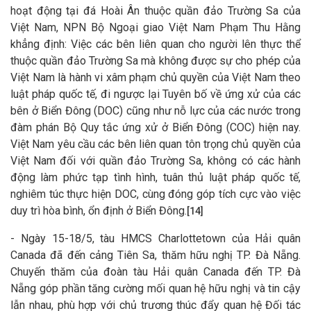
hoạt động tại đá Hoài Ân thuộc quần đảo Trường Sa của
Việt Nam, NPN Bộ Ngoại giao Việt Nam Phạm Thu Hằng
khẳng định: Việc các bên liên quan cho người lên thực thể
thuộc quần đảo Trường Sa mà không được sự cho phép của
Việt Nam là hành vi xâm phạm chủ quyền của Việt Nam theo
luật pháp quốc tế, đi ngược lại Tuyên bố về ứng xử của các
bên ở Biển Đông (DOC) cũng như nỗ lực của các nước trong
đàm phán Bộ Quy tắc ứng xử ở Biển Đông (COC) hiện nay.
Việt Nam yêu cầu các bên liên quan tôn trọng chủ quyền của
Việt Nam đối với quần đảo Trường Sa, không có các hành
động làm phức tạp tình hình, tuân thủ luật pháp quốc tế,
nghiêm túc thực hiện DOC, cùng đóng góp tích cực vào việc
duy trì hòa bình, ổn định ở Biển Đông.
[14]
- Ngày 15-18/5, tàu HMCS Charlottetown của Hải quân
Canada đã đến cảng Tiên Sa, thăm hữu nghị TP. Đà Nẵng.
Chuyến thăm của đoàn tàu Hải quân Canada đến TP. Đà
Nẵng góp phần tăng cường mối quan hệ hữu nghị và tin cậy
lẫn nhau, phù hợp với chủ trương thúc đẩy quan hệ Đối tác