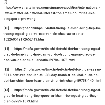
[9]
https://www.straitstimes.com/singapore/politics/international-
law-a-matter-of-national-interest-for-small-countries-like-
singapore-pm-wong
[10]
https://baochinhphu.vn/thu-tuong-le-minh-hung-tiep-bo-
truong-ngoai-giao-va-cac-van-de-chau-au-croatia-
102260518172652413.htm
[11]
https://mofa.gov.vn/tin-chi-tiet/chi-tiet/bo-truong-ngoai-
giao-le-hoai-trung-hoi-dam-voi-bo-truong-ngoai-giao-va-
cac-van-de-chau-au-croatia-59784-1073.html
[12]
https://mofa.gov.vn/tin-chi-tiet/chi-tiet/doi-thoai-asean-
8211-new-zealand-lan-thu-33-day-manh-trien-khai-quan-he-
doi-tac-chien-luoc-toan-dien-vi-loi-ich-chung-59758-140.html
[13]
https://mofa.gov.vn/tin-chi-tiet/chi-tiet/bo-truong-ngoai-
giao-le-hoai-trung-tiep-quoc-vu-khanh-bo-ngoai-giao-thuy-
dien-59789-1073.html