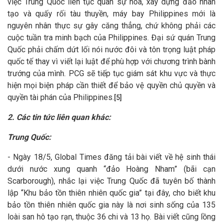
việc Trung Quốc liên tục quân sự hóa, xây dựng đảo nhân
tạo và quấy rối tàu thuyền, máy bay Philippines mới là
nguyên nhân thực sự gây căng thẳng, chứ không phải các
cuộc tuần tra minh bạch của Philippines. Đại sứ quán Trung
Quốc phải chấm dứt lối nói nước đôi và tôn trọng luật pháp
quốc tế thay vì viết lại luật để phù hợp với chương trình bành
trướng của mình. PCG sẽ tiếp tục giám sát khu vực và thực
hiện mọi biện pháp cần thiết để bảo vệ quyền chủ quyền và
quyền tài phán của Philippines.
[5]
2. Các tin tức liên quan khác:
Trung Quốc:
- Ngày 18/5, Global Times đăng tải bài viết về hệ sinh thái
dưới nước xung quanh “đảo Hoàng Nham” (bãi cạn
Scarborough), nhắc lại việc Trung Quốc đã tuyên bố thành
lập “Khu bảo tồn thiên nhiên quốc gia” tại đây, cho biết khu
bảo tồn thiên nhiên quốc gia này là nơi sinh sống của 135
loài san hô tạo rạn, thuộc 36 chi và 13 họ. Bài viết cũng lồng