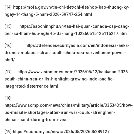
[14]
https://mofa.gov.vn/tin-chi-tiet/chi-tiet/hop-bao-thuong-ky-
ngay-14-thang-5-nam-2026-59747-254.html
[15]
https://baochinhphu.vn/tau-hai-quan-canada-cap-cang-
tien-sa-tham-huu-nghi-tp-da-nang-102260515125115217.htm
[16]
https://defencesecurityasia.com/en/indonesia-anka-
drones-malacca-strait-south-china-sea-surveillance-power-
shift/
[17]
https://www.visiontimes.com/2026/05/12/balikatan-2026-
south-china-sea-drills-highlight-growing-indo-pacific-
integrated-deterrence.html
[18]
https://www.scmp.com/news/china/military/article/3353435/how-
us-missile-shortages-after-iran-war-could-strengthen-
chinas-hand-during-trump-visit
[19]
https://economy.ac/news/2026/05/202605289127