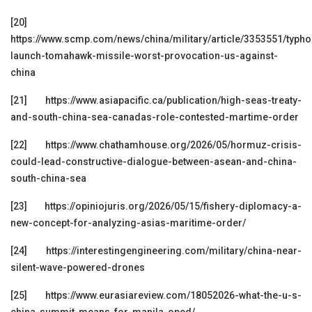
[20]
https://www.scmp.com/news/china/military/article/3353551/typho
launch-tomahawk-missile-worst-provocation-us-against-
china
[21]
https://www.asiapacific.ca/publication/high-seas-treaty-
and-south-china-sea-canadas-role-contested-martime-order
[22]
https://www.chathamhouse.org/2026/05/hormuz-crisis-
could-lead-constructive-dialogue-between-asean-and-china-
south-china-sea
[23]
https://opiniojuris.org/2026/05/15/fishery-diplomacy-a-
new-concept-for-analyzing-asias-maritime-order/
[24]
https://interestingengineering.com/military/china-near-
silent-wave-powered-drones
[25]
https://www.eurasiareview.com/18052026-what-the-u-s-