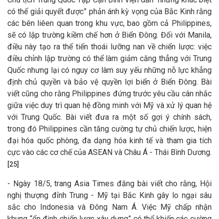
có thể giải quyết được” phản ánh kỳ vọng của Bắc Kinh rằng
các bên liêen quan trong khu vực, bao gồm cả Philippines,
sẽ có lập trường kiềm chế hơn ở Biển Đông. Đối với Manila,
điều này tạo ra thế tiến thoái lưỡng nan về chiến lược: việc
điều chỉnh lập trường có thể làm giảm căng thẳng với Trung
Quốc nhưng lại có nguy cơ làm suy yếu những nỗ lực khẳng
định chủ quyền và bảo vệ quyền lợi biển ở Biển Đông. Bài
viết cũng cho rằng Philippines đứng trước yêu cầu cân nhắc
giữa việc duy trì quan hệ đồng minh với Mỹ và xử lý quan hệ
với Trung Quốc. Bài viết đưa ra một số gợi ý chính sách,
trong đó Philippines cần tăng cường tự chủ chiến lược, hiện
đại hóa quốc phòng, đa dạng hóa kinh tế và tham gia tích
cực vào các cơ chế của ASEAN và Châu Á - Thái Bình Dương.
[25]
- Ngày 18/5, trang Asia Times đăng bài viết cho rằng, Hội
nghị thượng đỉnh Trung - Mỹ tại Bắc Kinh gây lo ngại sâu
sắc cho Indonesia và Đông Nam Á. Việc Mỹ chấp nhận
khung “ổn định chiến lược xây dựng” có thể khiến các cường