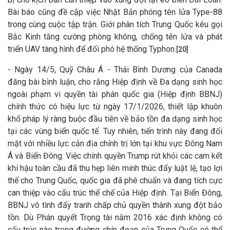
Bài báo cũng đề cập việc Nhật Bản phóng tên lửa Type-88
trong cùng cuộc tập trận. Giới phân tích Trung Quốc kêu gọi
Bắc Kinh tăng cường phòng không, chống tên lửa và phát
triển UAV tàng hình để đối phó hệ thống Typhon.
[20]
- Ngày 14/5, Quỹ Châu Á - Thái Bình Dương của Canada
đăng bài bình luận, cho rằng Hiệp định về Đa dạng sinh học
ngoài phạm vi quyền tài phán quốc gia (Hiệp định BBNJ)
chính thức có hiệu lực từ ngày 17/1/2026, thiết lập khuôn
khổ pháp lý ràng buộc đầu tiên về bảo tồn đa dạng sinh học
tại các vùng biển quốc tế. Tuy nhiên, tiến trình này đang đối
mặt với nhiều lực cản địa chính trị lớn tại khu vực Đông Nam
Á và Biển Đông. Việc chính quyền Trump rút khỏi các cam kết
khí hậu toàn cầu đã thu hẹp liên minh thúc đẩy luật lệ, tạo lợi
thế cho Trung Quốc, quốc gia đã phê chuẩn và đang tích cực
can thiệp vào cấu trúc thể chế của Hiệp định. Tại Biển Đông,
BBNJ vô tình đẩy tranh chấp chủ quyền thành xung đột bảo
tồn. Dù Phán quyết Trọng tài năm 2016 xác định không có
cấu trúc nào trong đường chín đoạn của Trung Quốc có thể