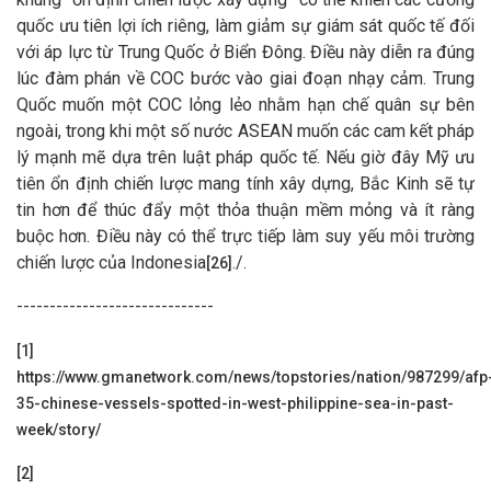
quốc ưu tiên lợi ích riêng, làm giảm sự giám sát quốc tế đối
với áp lực từ Trung Quốc ở Biển Đông. Điều này diễn ra đúng
lúc đàm phán về COC bước vào giai đoạn nhạy cảm. Trung
Quốc muốn một COC lỏng lẻo nhằm hạn chế quân sự bên
ngoài, trong khi một số nước ASEAN muốn các cam kết pháp
lý mạnh mẽ dựa trên luật pháp quốc tế. Nếu giờ đây Mỹ ưu
tiên ổn định chiến lược mang tính xây dựng, Bắc Kinh sẽ tự
tin hơn để thúc đẩy một thỏa thuận mềm mỏng và ít ràng
buộc hơn. Điều này có thể trực tiếp làm suy yếu môi trường
chiến lược của Indonesia
./.
[26]
------------------------------
[1]
https://www.gmanetwork.com/news/topstories/nation/987299/afp
35-chinese-vessels-spotted-in-west-philippine-sea-in-past-
week/story/
[2]