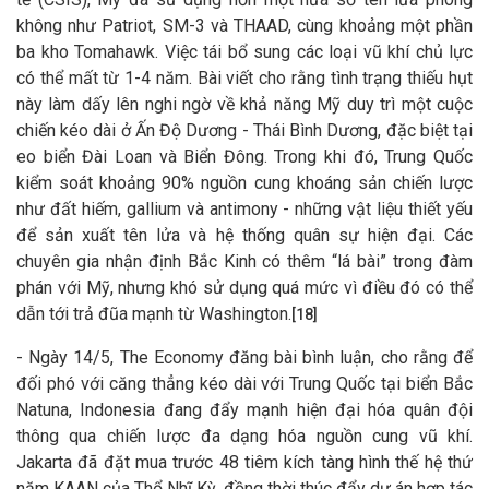
không như Patriot, SM-3 và THAAD, cùng khoảng một phần
ba kho Tomahawk. Việc tái bổ sung các loại vũ khí chủ lực
có thể mất từ 1-4 năm. Bài viết cho rằng tình trạng thiếu hụt
này làm dấy lên nghi ngờ về khả năng Mỹ duy trì một cuộc
chiến kéo dài ở Ấn Độ Dương - Thái Bình Dương, đặc biệt tại
eo biển Đài Loan và Biển Đông. Trong khi đó, Trung Quốc
kiểm soát khoảng 90% nguồn cung khoáng sản chiến lược
như đất hiếm, gallium và antimony - những vật liệu thiết yếu
để sản xuất tên lửa và hệ thống quân sự hiện đại. Các
chuyên gia nhận định Bắc Kinh có thêm “lá bài” trong đàm
phán với Mỹ, nhưng khó sử dụng quá mức vì điều đó có thể
dẫn tới trả đũa mạnh từ Washington.
[18]
- Ngày 14/5, The Economy đăng bài bình luận, cho rằng để
đối phó với căng thẳng kéo dài với Trung Quốc tại biển Bắc
Natuna, Indonesia đang đẩy mạnh hiện đại hóa quân đội
thông qua chiến lược đa dạng hóa nguồn cung vũ khí.
Jakarta đã đặt mua trước 48 tiêm kích tàng hình thế hệ thứ
năm KAAN của Thổ Nhĩ Kỳ, đồng thời thúc đẩy dự án hợp tác