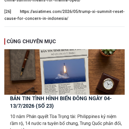
china-summit-means-for-manila-oped/
[26]
https://asiatimes.com/2026/05/trump-xi-summit-reset-
cause-for-concern-in-indonesia/
CÙNG CHUYÊN MỤC
BẢN TIN TÌNH HÌNH BIỂN ĐÔNG NGÀY 04-
13/7/2026 (SỐ 23)
10 năm Phán quyết Tòa Trọng tài: Philippines kỷ niệm
rầm rộ, 14 nước ra tuyên bố chung, Trung Quốc phản đối,