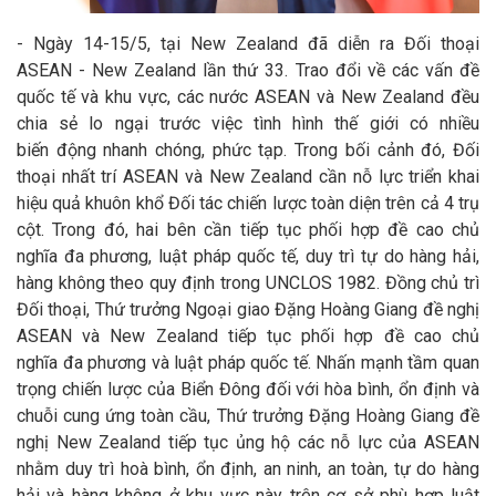
- Ngày 14-15/5, tại New Zealand đã diễn ra Đối thoại
ASEAN - New Zealand lần thứ 33. Trao đổi về các vấn đề
quốc tế và khu vực, các nước ASEAN và New Zealand đều
chia sẻ lo ngại trước việc tình hình thế giới có nhiều
biến động nhanh chóng, phức tạp. Trong bối cảnh đó, Đối
thoại nhất trí ASEAN và New Zealand cần nỗ lực triển khai
hiệu quả khuôn khổ Đối tác chiến lược toàn diện trên cả 4 trụ
cột. Trong đó, hai bên cần tiếp tục phối hợp đề cao chủ
nghĩa đa phương, luật pháp quốc tế, duy trì tự do hàng hải,
hàng không theo quy định trong UNCLOS 1982. Đồng chủ trì
Đối thoại, Thứ trưởng Ngoại giao Đặng Hoàng Giang đề nghị
ASEAN và New Zealand tiếp tục phối hợp đề cao chủ
nghĩa đa phương và luật pháp quốc tế. Nhấn mạnh tầm quan
trọng chiến lược của Biển Đông đối với hòa bình, ổn định và
chuỗi cung ứng toàn cầu, Thứ trưởng Đặng Hoàng Giang đề
nghị New Zealand tiếp tục ủng hộ các nỗ lực của ASEAN
nhằm duy trì hoà bình, ổn định, an ninh, an toàn, tự do hàng
hải và hàng không ở khu vực này trên cơ sở phù hợp luật