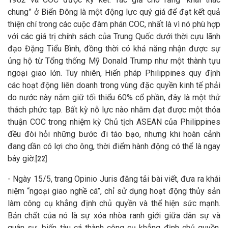
chung” ở Biển Đông là một động lực quý giá để đạt kết quả
thiện chí trong các cuộc đàm phán COC, nhất là vì nó phù hợp
với các giá trị chính sách của Trung Quốc dưới thời cựu lãnh
đạo Đặng Tiểu Bình, đồng thời có khả năng nhận được sự
ủng hộ từ Tổng thống Mỹ Donald Trump như một thành tựu
ngoại giao lớn. Tuy nhiên, Hiến pháp Philippines quy định
các hoạt động liên doanh trong vùng đặc quyền kinh tế phải
do nước này nắm giữ tối thiểu 60% cổ phần, đây là một thử
thách phức tạp. Bất kỳ nỗ lực nào nhằm đạt được một thỏa
thuận COC trong nhiệm kỳ Chủ tịch ASEAN của Philippines
đều đòi hỏi những bước đi táo bạo, nhưng khi hoàn cảnh
đang dần có lợi cho ông, thời điểm hành động có thể là ngay
bây giờ.
[22]
- Ngày 15/5, trang Opinio Juris đăng tải bài viết, đưa ra khái
niệm “ngoại giao nghề cá”, chỉ sử dụng hoạt động thủy sản
làm công cụ khẳng định chủ quyền và thể hiện sức mạnh.
Bản chất của nó là sự xóa nhòa ranh giới giữa dân sự và
quân sự, biến tàu cá thành công cụ khẳng định chủ quyền.