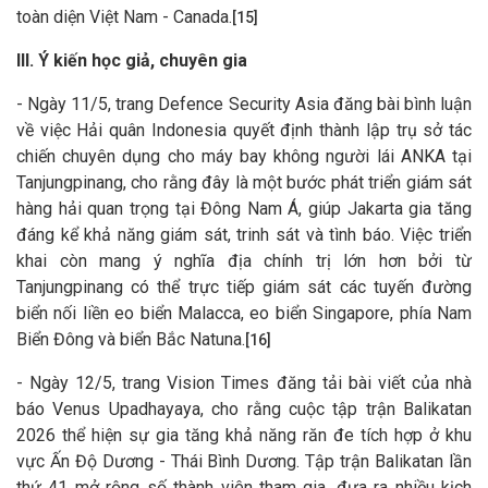
toàn diện Việt Nam - Canada.
[15]
III. Ý kiến học giả, chuyên gia
- Ngày 11/5, trang Defence Security Asia đăng bài bình luận
về việc Hải quân Indonesia quyết định thành lập trụ sở tác
chiến chuyên dụng cho máy bay không người lái ANKA tại
Tanjungpinang, cho rằng đây là một bước phát triển giám sát
hàng hải quan trọng tại Đông Nam Á, giúp Jakarta gia tăng
đáng kể khả năng giám sát, trinh sát và tình báo. Việc triển
khai còn mang ý nghĩa địa chính trị lớn hơn bởi từ
Tanjungpinang có thể trực tiếp giám sát các tuyến đường
biển nối liền eo biển Malacca, eo biển Singapore, phía Nam
Biển Đông và biển Bắc Natuna.
[16]
- Ngày 12/5, trang Vision Times đăng tải bài viết của nhà
báo Venus Upadhayaya, cho rằng cuộc tập trận Balikatan
2026 thể hiện sự gia tăng khả năng răn đe tích hợp ở khu
vực Ấn Độ Dương - Thái Bình Dương. Tập trận Balikatan lần
thứ 41 mở rộng số thành viên tham gia, đưa ra nhiều kịch