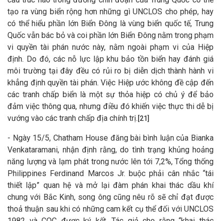
tạo ra vùng biển rộng hơn những gì UNCLOS cho phép, hay
có thể hiểu phần lớn Biển Đông là vùng biển quốc tế, Trung
Quốc vẫn bác bỏ và coi phần lớn Biển Đông nằm trong phạm
vi quyền tài phán nước này, nằm ngoài phạm vi của Hiệp
định. Do đó, các nỗ lực lập khu bảo tồn biển hay đánh giá
môi trường tại đây đều có rủi ro bị diễn dịch thành hành vi
khẳng định quyền tài phán. Việc Hiệp ước không đề cập đến
các tranh chấp biển là một sự thỏa hiệp có chủ ý để bảo
đảm việc thông qua, nhưng điều đó khiến việc thực thi dễ bị
vướng vào các tranh chấp địa chính trị.
[21]
- Ngày 15/5, Chatham House đăng bài bình luận của Bianka
Venkataramani, nhận định rằng, do tình trạng khủng hoảng
năng lượng và lạm phát trong nước lên tới 7,2%, Tổng thống
Philippines Ferdinand Marcos Jr. buộc phải cân nhắc “tái
thiết lập” quan hệ và mở lại đàm phán khai thác dầu khí
chung với Bắc Kinh, song ông cũng nêu rõ sẽ chỉ đạt được
thoả thuận sau khi có những cam kết cụ thể đối với UNCLOS
1982 và COC được ký kết. Tác giả cho rằng “khai thác