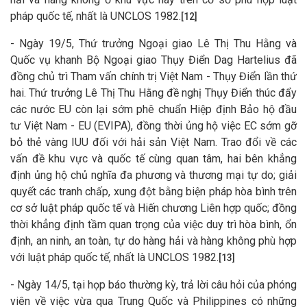
pháp quốc tế, nhất là UNCLOS 1982.
[12]
- Ngày 19/5, Thứ trưởng Ngoại giao Lê Thị Thu Hằng và
Quốc vụ khanh Bộ Ngoại giao Thụy Điển Dag Hartelius đã
đồng chủ trì Tham vấn chính trị Việt Nam - Thụy Điển lần thứ
hai. Thứ trưởng Lê Thị Thu Hằng đề nghị Thụy Điển thúc đẩy
các nước EU còn lại sớm phê chuẩn Hiệp định Bảo hộ đầu
tư Việt Nam - EU (EVIPA), đồng thời ủng hộ việc EC sớm gỡ
bỏ thẻ vàng IUU đối với hải sản Việt Nam. Trao đổi về các
vấn đề khu vực và quốc tế cùng quan tâm, hai bên khẳng
định ủng hộ chủ nghĩa đa phương và thương mại tự do; giải
quyết các tranh chấp, xung đột bằng biện pháp hòa bình trên
cơ sở luật pháp quốc tế và Hiến chương Liên hợp quốc; đồng
thời khẳng định tầm quan trọng của việc duy trì hòa bình, ổn
định, an ninh, an toàn, tự do hàng hải và hàng không phù hợp
với luật pháp quốc tế, nhất là UNCLOS 1982.
[13]
- Ngày 14/5, tại họp báo thường kỳ, trả lời câu hỏi của phóng
viên về việc vừa qua Trung Quốc và Philippines có những