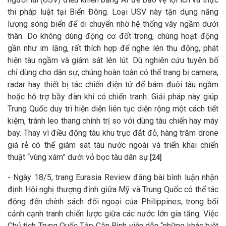
thi pháp luật tại Biển Đông. Loại USV này tận dụng năng
lượng sóng biển để di chuyển nhờ hệ thống vây ngầm dưới
thân. Do không dùng động cơ đốt trong, chúng hoạt động
gần như im lặng, rất thích hợp để nghe lén thụ động, phát
hiện tàu ngầm và giám sát lén lút. Dù nghiên cứu tuyên bố
chỉ dùng cho dân sự, chúng hoàn toàn có thể trang bị camera,
radar hay thiết bị tác chiến điện tử để bám đuôi tàu ngầm
hoặc hỗ trợ bầy đàn khi có chiến tranh. Giải pháp này giúp
Trung Quốc duy trì hiện diện liên tục diện rộng một cách tiết
kiệm, tránh leo thang chính trị so với dùng tàu chiến hay máy
bay. Thay vì điều động tàu khu trục đắt đỏ, hàng trăm drone
giá rẻ có thể giám sát tàu nước ngoài và triển khai chiến
thuật “vùng xám” dưới vỏ bọc tàu dân sự.
[24]
- Ngày 18/5, trang Eurasia Review đăng bài bình luận nhận
định Hội nghị thượng đỉnh giữa Mỹ và Trung Quốc có thể tác
động đến chính sách đối ngoại của Philippines, trong bối
cảnh cạnh tranh chiến lược giữa các nước lớn gia tăng. Việc
Chủ tịch Trung Quốc Tập Cận Bình viện dẫn “những khác biệt