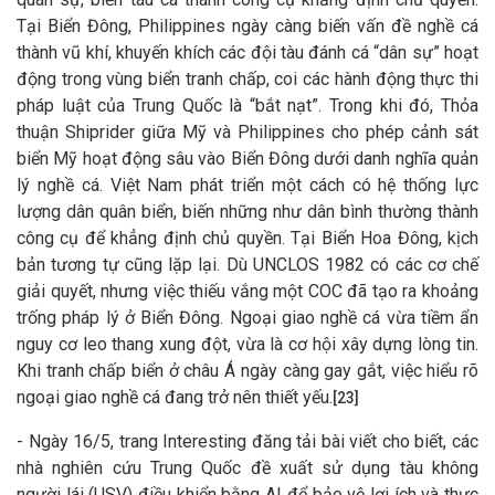
Tại Biển Đông, Philippines ngày càng biến vấn đề nghề cá
thành vũ khí, khuyến khích các đội tàu đánh cá “dân sự” hoạt
động trong vùng biển tranh chấp, coi các hành động thực thi
pháp luật của Trung Quốc là “bắt nạt”. Trong khi đó, Thỏa
thuận Shiprider giữa Mỹ và Philippines cho phép cảnh sát
biển Mỹ hoạt động sâu vào Biển Đông dưới danh nghĩa quản
lý nghề cá. Việt Nam phát triển một cách có hệ thống lực
lượng dân quân biển, biến những như dân bình thường thành
công cụ để khẳng định chủ quyền. Tại Biển Hoa Đông, kịch
bản tương tự cũng lặp lại. Dù UNCLOS 1982 có các cơ chế
giải quyết, nhưng việc thiếu vắng một COC đã tạo ra khoảng
trống pháp lý ở Biển Đông. Ngoại giao nghề cá vừa tiềm ẩn
nguy cơ leo thang xung đột, vừa là cơ hội xây dựng lòng tin.
Khi tranh chấp biển ở châu Á ngày càng gay gắt, việc hiểu rõ
ngoại giao nghề cá đang trở nên thiết yếu.
[23]
- Ngày 16/5, trang Interesting đăng tải bài viết cho biết, các
nhà nghiên cứu Trung Quốc đề xuất sử dụng tàu không
người lái (USV) điều khiển bằng AI để bảo vệ lợi ích và thực