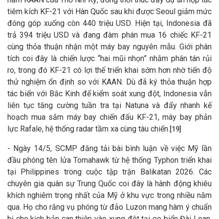
tiêm kích KF-21 với Hàn Quốc sau khi được Seoul giảm mức
đóng góp xuống còn 440 triệu USD. Hiện tại, Indonesia đã
trả 394 triệu USD và đang đàm phán mua 16 chiếc KF-21
cùng thỏa thuận nhận một máy bay nguyên mẫu. Giới phân
tích coi đây là chiến lược “hai mũi nhọn” nhằm phân tán rủi
ro, trong đó KF-21 có lợi thế triển khai sớm hơn nhờ tiến độ
thử nghiệm ổn định so với KAAN. Dù đã ký thỏa thuận hợp
tác biển với Bắc Kinh để kiểm soát xung đột, Indonesia vẫn
liên tục tăng cường tuần tra tại Natuna và đẩy nhanh kế
hoạch mua sắm máy bay chiến đấu KF-21, máy bay phản
lực Rafale, hệ thống radar tầm xa cùng tàu chiến.
[19]
- Ngày 14/5, SCMP đăng tải bài bình luận về việc Mỹ lần
đầu phóng tên lửa Tomahawk từ hệ thống Typhon triển khai
tại Philippines trong cuộc tập trận Balikatan 2026. Các
chuyên gia quân sự Trung Quốc coi đây là hành động khiêu
khích nghiêm trọng nhất của Mỹ ở khu vực trong nhiều năm
qua. Họ cho rằng vụ phóng từ đảo Luzon mang hàm ý chuẩn
bị cho kịch bản can thiệp vào xung đột tại eo biển Đài Loan.