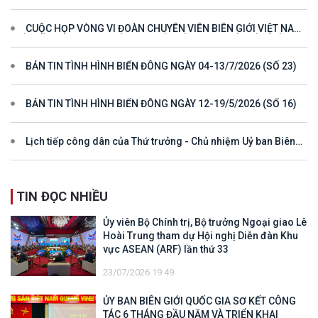
hướng cho đối thoại và hợp tác ở khu vực
CUỘC HỌP VÒNG VI ĐOÀN CHUYÊN VIÊN BIÊN GIỚI VIỆT NAM
- LÀO VÌ MỘT ĐƯỜNG BIÊN GIỚI HÒA BÌNH, HỢP TÁC VÀ PHÁT
TRIỂN
BẢN TIN TÌNH HÌNH BIỂN ĐÔNG NGÀY 04-13/7/2026 (SỐ 23)
BẢN TIN TÌNH HÌNH BIỂN ĐÔNG NGÀY 12-19/5/2026 (SỐ 16)
Lịch tiếp công dân của Thứ trưởng - Chủ nhiệm Uỷ ban Biên
giới quốc gia năm 2025
TIN ĐỌC NHIỀU
Ủy viên Bộ Chính trị, Bộ trưởng Ngoại giao Lê
Hoài Trung tham dự Hội nghị Diễn đàn Khu
vực ASEAN (ARF) lần thứ 33
23/07/2026 19:49
ỦY BAN BIÊN GIỚI QUỐC GIA SƠ KẾT CÔNG
TÁC 6 THÁNG ĐẦU NĂM VÀ TRIỂN KHAI