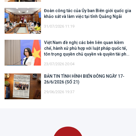
Đoàn công tác của Ủy ban Biên giới quốc gia
khảo sát và làm việc tại tỉnh Quảng Ngãi
31/07/2026 11:19
Việt Nam đề nghị các bên liên quan kiềm
chế, hành xử phù hợp với luật pháp quốc tế,
tôn trọng quyền chủ quyền và quyền tài phán
đối với vùng đặc quyền kinh tế và thềm lục
23/07/2026 20:04
địa của quốc gia ven biển
BẢN TIN TÌNH HÌNH BIỂN ĐÔNG NGÀY 17-
26/6/2026 (SỐ 21)
29/06/2026 19:37