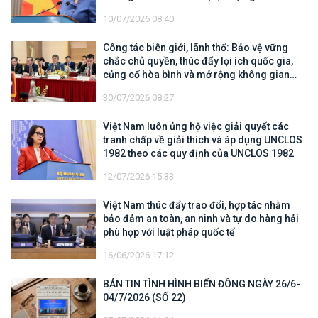
văn sâu sắc
10/07/2026 08:40
Công tác biên giới, lãnh thổ: Bảo vệ vững
chắc chủ quyền, thúc đẩy lợi ích quốc gia,
củng cố hòa bình và mở rộng không gian
hợp tác, phát triển
30/07/2026 08:27
Việt Nam luôn ủng hộ việc giải quyết các
tranh chấp về giải thích và áp dụng UNCLOS
1982 theo các quy định của UNCLOS 1982
12/07/2026 15:33
Việt Nam thúc đẩy trao đổi, hợp tác nhằm
bảo đảm an toàn, an ninh và tự do hàng hải
phù hợp với luật pháp quốc tế
16/06/2026 17:12
BẢN TIN TÌNH HÌNH BIỂN ĐÔNG NGÀY 26/6-
04/7/2026 (SỐ 22)