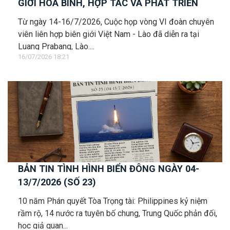
GIỚI HÒA BÌNH, HỢP TÁC VÀ PHÁT TRIỂN
Từ ngày 14-16/7/2026, Cuộc họp vòng VI đoàn chuyên
viên liên hợp biên giới Việt Nam - Lào đã diễn ra tại
Luang Prabang, Lào....
16/07/2026 18:21
BẢN TIN TÌNH HÌNH BIỂN ĐÔNG NGÀY 04-
13/7/2026 (SỐ 23)
10 năm Phán quyết Tòa Trọng tài: Philippines kỷ niệm
rầm rộ, 14 nước ra tuyên bố chung, Trung Quốc phản đối,
học giả quan...