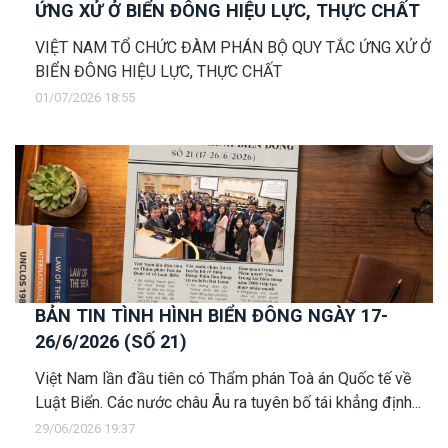
ỨNG XỬ Ở BIỂN ĐÔNG HIỆU LỰC, THỰC CHẤT
VIỆT NAM TỔ CHỨC ĐÀM PHÁN BỘ QUY TẮC ỨNG XỬ Ở
BIỂN ĐÔNG HIỆU LỰC, THỰC CHẤT
01/07/2026 18:55
BẢN TIN TÌNH HÌNH BIỂN ĐÔNG NGÀY 17-
26/6/2026 (SỐ 21)
Việt Nam lần đầu tiên có Thẩm phán Toà án Quốc tế về
Luật Biển. Các nước châu Âu ra tuyên bố tái khẳng định...
29/06/2026 19:37