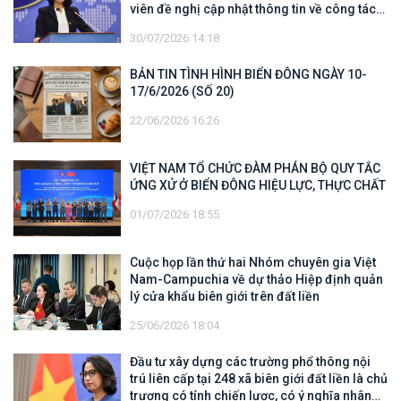
viên đề nghị cập nhật thông tin về công tác
tìm kiếm, cứu hộ các thuyền viên Việt Nam
30/07/2026 14:18
trên tàu Khôi Nguyên 18
BẢN TIN TÌNH HÌNH BIỂN ĐÔNG NGÀY 10-
17/6/2026 (SỐ 20)
22/06/2026 16:26
VIỆT NAM TỔ CHỨC ĐÀM PHÁN BỘ QUY TẮC
ỨNG XỬ Ở BIỂN ĐÔNG HIỆU LỰC, THỰC CHẤT
01/07/2026 18:55
Cuộc họp lần thứ hai Nhóm chuyên gia Việt
Nam-Campuchia về dự thảo Hiệp định quản
lý cửa khẩu biên giới trên đất liền
25/06/2026 18:04
Đầu tư xây dựng các trường phổ thông nội
trú liên cấp tại 248 xã biên giới đất liền là chủ
trương có tính chiến lược, có ý nghĩa nhân