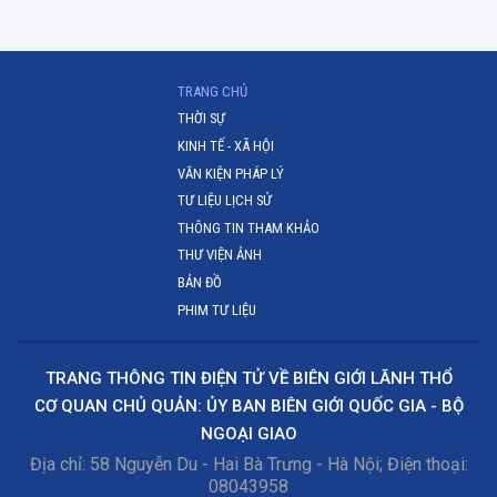
(CURRENT)
TRANG CHỦ
THỜI SỰ
KINH TẾ - XÃ HỘI
VĂN KIỆN PHÁP LÝ
TƯ LIỆU LỊCH SỬ
THÔNG TIN THAM KHẢO
THƯ VIỆN ẢNH
BẢN ĐỒ
PHIM TƯ LIỆU
TRANG THÔNG TIN ĐIỆN TỬ VỀ BIÊN GIỚI LÃNH THỔ
CƠ QUAN CHỦ QUẢN: ỦY BAN BIÊN GIỚI QUỐC GIA - BỘ
NGOẠI GIAO
Địa chỉ: 58 Nguyễn Du - Hai Bà Trưng - Hà Nội; Điện thoại:
08043958