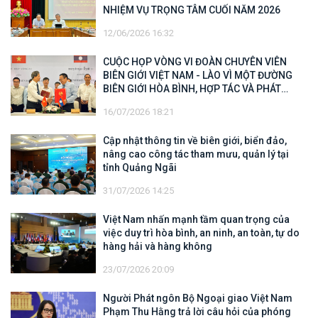
NHIỆM VỤ TRỌNG TÂM CUỐI NĂM 2026
12/06/2026 16:32
CUỘC HỌP VÒNG VI ĐOÀN CHUYÊN VIÊN
BIÊN GIỚI VIỆT NAM - LÀO VÌ MỘT ĐƯỜNG
BIÊN GIỚI HÒA BÌNH, HỢP TÁC VÀ PHÁT
TRIỂN
16/07/2026 18:21
Cập nhật thông tin về biên giới, biển đảo,
nâng cao công tác tham mưu, quản lý tại
tỉnh Quảng Ngãi
31/07/2026 14:25
Việt Nam nhấn mạnh tầm quan trọng của
việc duy trì hòa bình, an ninh, an toàn, tự do
hàng hải và hàng không
23/07/2026 20:09
Người Phát ngôn Bộ Ngoại giao Việt Nam
Phạm Thu Hằng trả lời câu hỏi của phóng