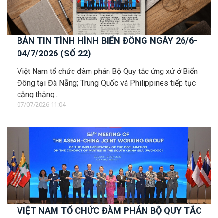
BẢN TIN TÌNH HÌNH BIỂN ĐÔNG NGÀY 26/6-
04/7/2026 (SỐ 22)
Việt Nam tổ chức đàm phán Bộ Quy tắc ứng xử ở Biển
Đông tại Đà Nẵng; Trung Quốc và Philippines tiếp tục
căng thẳng...
07/07/2026 11:04
VIỆT NAM TỔ CHỨC ĐÀM PHÁN BỘ QUY TẮC