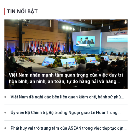
TIN NỔI BẬT
Việt Nam nhấn mạnh tầm quan trọng của việc duy trì
hòa bình, an ninh, an toàn, tự do hàng hải và hàng
không
Việt Nam đề nghị các bên liên quan kiềm chế, hành xử phù
hợp với luật pháp quốc tế, tôn trọng quyền chủ quyền và quyền tài
phán đối với vùng đặc quyền kinh tế và thềm lục địa của quốc gia
ven biển
Ủy viên Bộ Chính trị, Bộ trưởng Ngoại giao Lê Hoài Trung
tham dự Hội nghị Diễn đàn Khu vực ASEAN (ARF) lần thứ 33
Phát huy vai trò trung tâm của ASEAN trong việc tiếp tục định