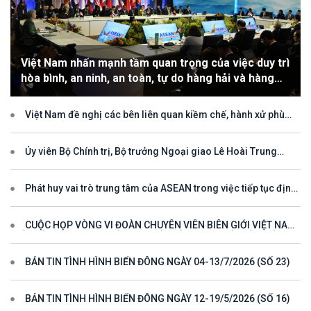
Việt Nam nhấn mạnh tầm quan trọng của việc duy trì
hòa bình, an ninh, an toàn, tự do hàng hải và hàng
không
Việt Nam đề nghị các bên liên quan kiềm chế, hành xử phù
hợp với luật pháp quốc tế, tôn trọng quyền chủ quyền và quyền tài
phán đối với vùng đặc quyền kinh tế và thềm lục địa của quốc gia
ven biển
Ủy viên Bộ Chính trị, Bộ trưởng Ngoại giao Lê Hoài Trung
tham dự Hội nghị Diễn đàn Khu vực ASEAN (ARF) lần thứ 33
Phát huy vai trò trung tâm của ASEAN trong việc tiếp tục định
hướng cho đối thoại và hợp tác ở khu vực
CUỘC HỌP VÒNG VI ĐOÀN CHUYÊN VIÊN BIÊN GIỚI VIỆT NAM
- LÀO VÌ MỘT ĐƯỜNG BIÊN GIỚI HÒA BÌNH, HỢP TÁC VÀ PHÁT
TRIỂN
BẢN TIN TÌNH HÌNH BIỂN ĐÔNG NGÀY 04-13/7/2026 (SỐ 23)
BẢN TIN TÌNH HÌNH BIỂN ĐÔNG NGÀY 12-19/5/2026 (SỐ 16)