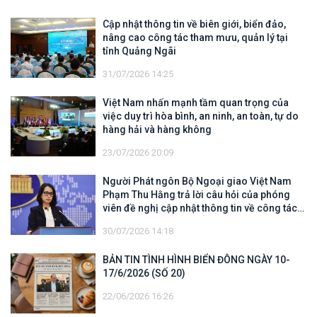
Cập nhật thông tin về biên giới, biển đảo,
nâng cao công tác tham mưu, quản lý tại
tỉnh Quảng Ngãi
31/07/2026 14:25
Việt Nam nhấn mạnh tầm quan trọng của
việc duy trì hòa bình, an ninh, an toàn, tự do
hàng hải và hàng không
23/07/2026 20:09
Người Phát ngôn Bộ Ngoại giao Việt Nam
Phạm Thu Hằng trả lời câu hỏi của phóng
viên đề nghị cập nhật thông tin về công tác
tìm kiếm, cứu hộ các thuyền viên Việt Nam
30/07/2026 14:18
trên tàu Khôi Nguyên 18
BẢN TIN TÌNH HÌNH BIỂN ĐÔNG NGÀY 10-
17/6/2026 (SỐ 20)
22/06/2026 16:26