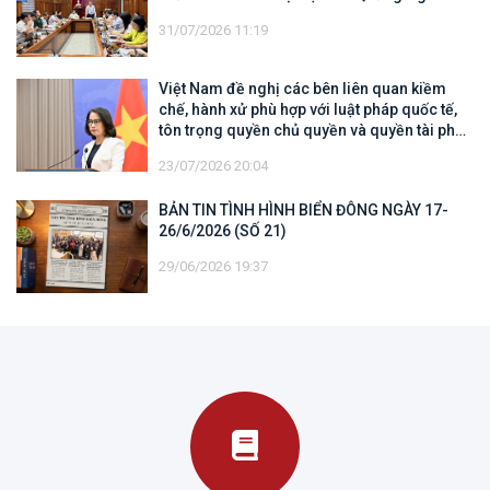
31/07/2026 11:19
Việt Nam đề nghị các bên liên quan kiềm
chế, hành xử phù hợp với luật pháp quốc tế,
tôn trọng quyền chủ quyền và quyền tài phán
đối với vùng đặc quyền kinh tế và thềm lục
23/07/2026 20:04
địa của quốc gia ven biển
BẢN TIN TÌNH HÌNH BIỂN ĐÔNG NGÀY 17-
26/6/2026 (SỐ 21)
29/06/2026 19:37