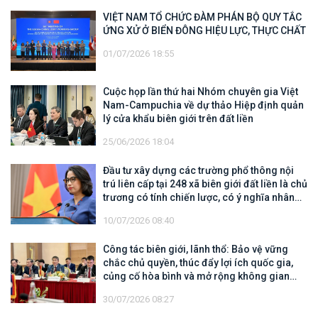
VIỆT NAM TỔ CHỨC ĐÀM PHÁN BỘ QUY TẮC
ỨNG XỬ Ở BIỂN ĐÔNG HIỆU LỰC, THỰC CHẤT
01/07/2026 18:55
Cuộc họp lần thứ hai Nhóm chuyên gia Việt
Nam-Campuchia về dự thảo Hiệp định quản
lý cửa khẩu biên giới trên đất liền
25/06/2026 18:04
Đầu tư xây dựng các trường phổ thông nội
trú liên cấp tại 248 xã biên giới đất liền là chủ
trương có tính chiến lược, có ý nghĩa nhân
văn sâu sắc
10/07/2026 08:40
Công tác biên giới, lãnh thổ: Bảo vệ vững
chắc chủ quyền, thúc đẩy lợi ích quốc gia,
củng cố hòa bình và mở rộng không gian
hợp tác, phát triển
30/07/2026 08:27