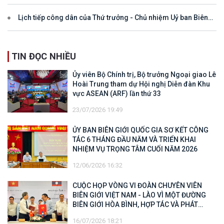
Lịch tiếp công dân của Thứ trưởng - Chủ nhiệm Uỷ ban Biên
giới quốc gia năm 2025
TIN ĐỌC NHIỀU
Ủy viên Bộ Chính trị, Bộ trưởng Ngoại giao Lê
Hoài Trung tham dự Hội nghị Diễn đàn Khu
vực ASEAN (ARF) lần thứ 33
23/07/2026 19:49
ỦY BAN BIÊN GIỚI QUỐC GIA SƠ KẾT CÔNG
TÁC 6 THÁNG ĐẦU NĂM VÀ TRIỂN KHAI
NHIỆM VỤ TRỌNG TÂM CUỐI NĂM 2026
12/06/2026 16:32
CUỘC HỌP VÒNG VI ĐOÀN CHUYÊN VIÊN
BIÊN GIỚI VIỆT NAM - LÀO VÌ MỘT ĐƯỜNG
BIÊN GIỚI HÒA BÌNH, HỢP TÁC VÀ PHÁT
TRIỂN
16/07/2026 18:21