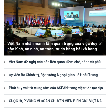
Việt Nam nhấn mạnh tầm quan trọng của việc duy trì
hòa bình, an ninh, an toàn, tự do hàng hải và hàng
không
Việt Nam đề nghị các bên liên quan kiềm chế, hành xử phù
hợp với luật pháp quốc tế, tôn trọng quyền chủ quyền và quyền tài
phán đối với vùng đặc quyền kinh tế và thềm lục địa của quốc gia
ven biển
Ủy viên Bộ Chính trị, Bộ trưởng Ngoại giao Lê Hoài Trung
tham dự Hội nghị Diễn đàn Khu vực ASEAN (ARF) lần thứ 33
Phát huy vai trò trung tâm của ASEAN trong việc tiếp tục định
hướng cho đối thoại và hợp tác ở khu vực
CUỘC HỌP VÒNG VI ĐOÀN CHUYÊN VIÊN BIÊN GIỚI VIỆT NAM
- LÀO VÌ MỘT ĐƯỜNG BIÊN GIỚI HÒA BÌNH, HỢP TÁC VÀ PHÁT
TRIỂN