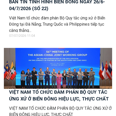
BẢN TIN TÌNH HÌNH BIỂN ĐÔNG NGÀY 26/6-
04/7/2026 (SỐ 22)
Việt Nam tổ chức đàm phán Bộ Quy tắc ứng xử ở Biển
Đông tại Đà Nẵng; Trung Quốc và Philippines tiếp tục
căng thẳng...
07/07/2026 11:04
VIỆT NAM TỔ CHỨC ĐÀM PHÁN BỘ QUY TẮC
ỨNG XỬ Ở BIỂN ĐÔNG HIỆU LỰC, THỰC CHẤT
VIỆT NAM TỔ CHỨC ĐÀM PHÁN BỘ QUY TẮC ỨNG XỬ Ở
BIỂN ĐÔNG HIỆU LỰC, THỰC CHẤT