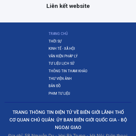
Liên kết website
(CURRENT)
TRANG CHỦ
THỜI SỰ
KINH TẾ - XÃ HỘI
VĂN KIỆN PHÁP LÝ
TƯ LIỆU LỊCH SỬ
THÔNG TIN THAM KHẢO
THƯ VIỆN ẢNH
BẢN ĐỒ
PHIM TƯ LIỆU
TRANG THÔNG TIN ĐIỆN TỬ VỀ BIÊN GIỚI LÃNH THỔ
CƠ QUAN CHỦ QUẢN: ỦY BAN BIÊN GIỚI QUỐC GIA - BỘ
NGOẠI GIAO
Địa chỉ: 58 Nguyễn Du - Hai Bà Trưng - Hà Nội; Điện thoại: