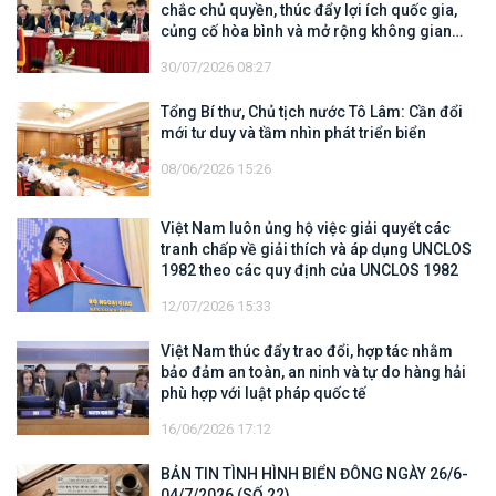
chắc chủ quyền, thúc đẩy lợi ích quốc gia,
củng cố hòa bình và mở rộng không gian
hợp tác, phát triển
30/07/2026 08:27
Tổng Bí thư, Chủ tịch nước Tô Lâm: Cần đổi
mới tư duy và tầm nhìn phát triển biển
08/06/2026 15:26
Việt Nam luôn ủng hộ việc giải quyết các
tranh chấp về giải thích và áp dụng UNCLOS
1982 theo các quy định của UNCLOS 1982
12/07/2026 15:33
Việt Nam thúc đẩy trao đổi, hợp tác nhằm
bảo đảm an toàn, an ninh và tự do hàng hải
phù hợp với luật pháp quốc tế
16/06/2026 17:12
BẢN TIN TÌNH HÌNH BIỂN ĐÔNG NGÀY 26/6-
04/7/2026 (SỐ 22)