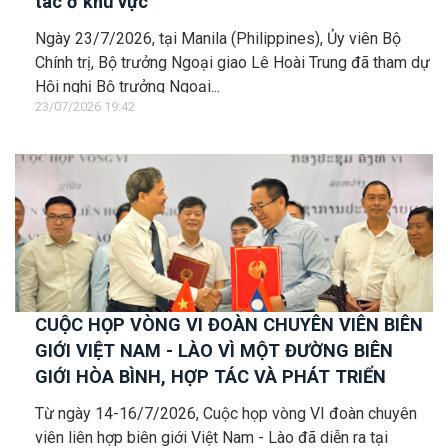
tác ở khu vực
Ngày 23/7/2026, tại Manila (Philippines), Ủy viên Bộ
Chính trị, Bộ trưởng Ngoại giao Lê Hoài Trung đã tham dự
Hội nghị Bộ trưởng Ngoại...
23/07/2026 19:42
CUỘC HỌP VÒNG VI ĐOÀN CHUYÊN VIÊN BIÊN
GIỚI VIỆT NAM - LÀO VÌ MỘT ĐƯỜNG BIÊN
GIỚI HÒA BÌNH, HỢP TÁC VÀ PHÁT TRIỂN
Từ ngày 14-16/7/2026, Cuộc họp vòng VI đoàn chuyên
viên liên hợp biên giới Việt Nam - Lào đã diễn ra tại