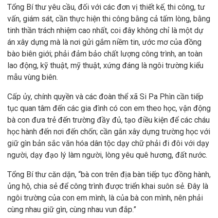
Tổng Bí thư yêu cầu, đối với các đơn vị thiết kế, thi công, tư
vấn, giám sát, cần thực hiện thi công bằng cả tấm lòng, bằng
tinh thần trách nhiệm cao nhất, coi đây không chỉ là một dự
án xây dựng mà là nơi gửi gắm niềm tin, ước mơ của đồng
bào biên giới; phải đảm bảo chất lượng công trình, an toàn
lao động, kỹ thuật, mỹ thuật, xứng đáng là ngôi trường kiểu
mẫu vùng biên.
Cấp ủy, chính quyền và các đoàn thể xã Si Pa Phìn cần tiếp
tục quan tâm đến các gia đình có con em theo học, vận động
bà con đưa trẻ đến trường đầy đủ, tạo điều kiện để các cháu
học hành đến nơi đến chốn; cần gắn xây dựng trường học với
giữ gìn bản sắc văn hóa dân tộc dạy chữ phải đi đôi với dạy
người, dạy đạo lý làm người, lòng yêu quê hương, đất nước.
Tổng Bí thư căn dặn, “bà con trên địa bàn tiếp tục đồng hành,
ủng hộ, chia sẻ để công trình được triển khai suôn sẻ. Đây là
ngôi trường của con em mình, là của bà con mình, nên phải
cùng nhau giữ gìn, cùng nhau vun đắp.”