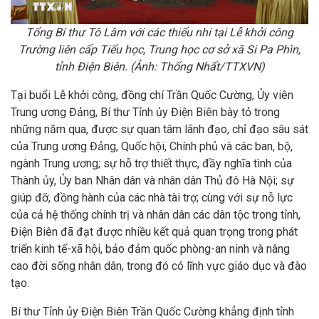
Tổng Bí thư Tô Lâm với các thiếu nhi tại Lễ khởi công
Trường liên cấp Tiểu học, Trung học cơ sở xã Si Pa Phìn,
tỉnh Điện Biên. (Ảnh: Thống Nhất/TTXVN)
Tại buổi Lễ khởi công, đồng chí Trần Quốc Cường, Ủy viên
Trung ương Đảng, Bí thư Tỉnh ủy Điện Biên bày tỏ trong
những năm qua, được sự quan tâm lãnh đạo, chỉ đạo sâu sát
của Trung ương Đảng, Quốc hội, Chính phủ và các ban, bộ,
ngành Trung ương; sự hỗ trợ thiết thực, đầy nghĩa tình của
Thành ủy, Ủy ban Nhân dân và nhân dân Thủ đô Hà Nội; sự
giúp đỡ, đồng hành của các nhà tài trợ; cùng với sự nỗ lực
của cả hệ thống chính trị và nhân dân các dân tộc trong tỉnh,
Điện Biên đã đạt được nhiều kết quả quan trọng trong phát
triển kinh tế-xã hội, bảo đảm quốc phòng-an ninh và nâng
cao đời sống nhân dân, trong đó có lĩnh vực giáo dục và đào
tạo.
Bí thư Tỉnh ủy Điện Biên Trần Quốc Cường khẳng định tỉnh