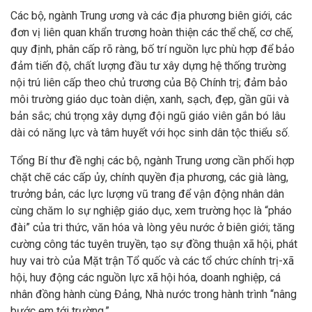
Các bộ, ngành Trung ương và các địa phương biên giới, các
đơn vị liên quan khẩn trương hoàn thiện các thể chế, cơ chế,
quy định, phân cấp rõ ràng, bố trí nguồn lực phù hợp để bảo
đảm tiến độ, chất lượng đầu tư xây dựng hệ thống trường
nội trú liên cấp theo chủ trương của Bộ Chính trị; đảm bảo
môi trường giáo dục toàn diện, xanh, sạch, đẹp, gần gũi và
bản sắc; chú trọng xây dựng đội ngũ giáo viên gắn bó lâu
dài có năng lực và tâm huyết với học sinh dân tộc thiểu số.
Tổng Bí thư đề nghị các bộ, ngành Trung ương cần phối hợp
chặt chẽ các cấp ủy, chính quyền địa phương, các già làng,
trưởng bản, các lực lượng vũ trang để vận động nhân dân
cùng chăm lo sự nghiệp giáo dục, xem trường học là “pháo
đài” của tri thức, văn hóa và lòng yêu nước ở biên giới; tăng
cường công tác tuyên truyền, tạo sự đồng thuận xã hội, phát
huy vai trò của Mặt trận Tổ quốc và các tổ chức chính trị-xã
hội, huy động các nguồn lực xã hội hóa, doanh nghiệp, cá
nhân đồng hành cùng Đảng, Nhà nước trong hành trình “nâng
bước em tới trường.”