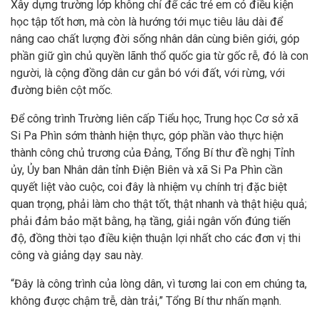
Xây dựng trường lớp không chỉ để các trẻ em có điều kiện
học tập tốt hơn, mà còn là hướng tới mục tiêu lâu dài để
nâng cao chất lượng đời sống nhân dân cùng biên giới, góp
phần giữ gìn chủ quyền lãnh thổ quốc gia từ gốc rễ, đó là con
người, là cộng đồng dân cư gắn bó với đất, với rừng, với
đường biên cột mốc.
Để công trình Trường liên cấp Tiểu học, Trung học Cơ sở xã
Si Pa Phìn sớm thành hiện thực, góp phần vào thực hiện
thành công chủ trương của Đảng, Tổng Bí thư đề nghị Tỉnh
ủy, Ủy ban Nhân dân tỉnh Điện Biên và xã Si Pa Phìn cần
quyết liệt vào cuộc, coi đây là nhiệm vụ chính trị đặc biệt
quan trọng, phải làm cho thật tốt, thật nhanh và thật hiệu quả;
phải đảm bảo mặt bằng, hạ tầng, giải ngân vốn đúng tiến
độ, đồng thời tạo điều kiện thuận lợi nhất cho các đơn vị thi
công và giảng dạy sau này.
“Đây là công trình của lòng dân, vì tương lai con em chúng ta,
không được chậm trễ, dàn trải,” Tổng Bí thư nhấn mạnh.