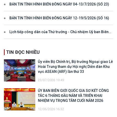
BẢN TIN TÌNH HÌNH BIỂN ĐÔNG NGÀY 04-13/7/2026 (SỐ 23)
BẢN TIN TÌNH HÌNH BIỂN ĐÔNG NGÀY 12-19/5/2026 (SỐ 16)
Lịch tiếp công dân của Thứ trưởng - Chủ nhiệm Uỷ ban Biên
giới quốc gia năm 2025
TIN ĐỌC NHIỀU
Ủy viên Bộ Chính trị, Bộ trưởng Ngoại giao Lê
Hoài Trung tham dự Hội nghị Diễn đàn Khu
vực ASEAN (ARF) lần thứ 33
23/07/2026 19:49
ỦY BAN BIÊN GIỚI QUỐC GIA SƠ KẾT CÔNG
TÁC 6 THÁNG ĐẦU NĂM VÀ TRIỂN KHAI
NHIỆM VỤ TRỌNG TÂM CUỐI NĂM 2026
12/06/2026 16:32