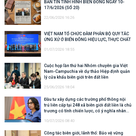
BẢN TIN TÌNH HÌNH BIỂN ĐÔNG NGÀY 10-
17/6/2026 (SỐ 20)
22/06/2026 16:26
VIỆT NAM TỔ CHỨC ĐÀM PHÁN BỘ QUY TẮC
ỨNG XỬ Ở BIỂN ĐÔNG HIỆU LỰC, THỰC CHẤT
01/07/2026 18:55
Cuộc họp lần thứ hai Nhóm chuyên gia Việt
Nam-Campuchia về dự thảo Hiệp định quản
lý cửa khẩu biên giới trên đất liền
25/06/2026 18:04
Đầu tư xây dựng các trường phổ thông nội
trú liên cấp tại 248 xã biên giới đất liền là chủ
trương có tính chiến lược, có ý nghĩa nhân
văn sâu sắc
10/07/2026 08:40
Công tác biên giới, lãnh thổ: Bảo vệ vững