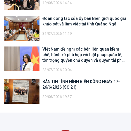
19/06/2026 14:34
Đoàn công tác của Ủy ban Biên giới quốc gia
khảo sát và làm việc tại tỉnh Quảng Ngãi
31/07/2026 11:19
Việt Nam đề nghị các bên liên quan kiềm
chế, hành xử phù hợp với luật pháp quốc tế,
tôn trọng quyền chủ quyền và quyền tài phán
đối với vùng đặc quyền kinh tế và thềm lục
23/07/2026 20:04
địa của quốc gia ven biển
BẢN TIN TÌNH HÌNH BIỂN ĐÔNG NGÀY 17-
26/6/2026 (SỐ 21)
29/06/2026 19:37