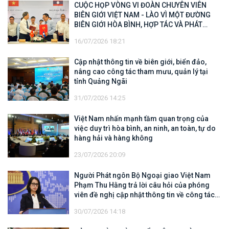
CUỘC HỌP VÒNG VI ĐOÀN CHUYÊN VIÊN
BIÊN GIỚI VIỆT NAM - LÀO VÌ MỘT ĐƯỜNG
BIÊN GIỚI HÒA BÌNH, HỢP TÁC VÀ PHÁT
TRIỂN
16/07/2026 18:21
Cập nhật thông tin về biên giới, biển đảo,
nâng cao công tác tham mưu, quản lý tại
tỉnh Quảng Ngãi
31/07/2026 14:25
Việt Nam nhấn mạnh tầm quan trọng của
việc duy trì hòa bình, an ninh, an toàn, tự do
hàng hải và hàng không
23/07/2026 20:09
Người Phát ngôn Bộ Ngoại giao Việt Nam
Phạm Thu Hằng trả lời câu hỏi của phóng
viên đề nghị cập nhật thông tin về công tác
tìm kiếm, cứu hộ các thuyền viên Việt Nam
30/07/2026 14:18
trên tàu Khôi Nguyên 18