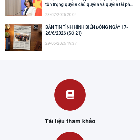
tôn trọng quyền chủ quyền và quyền tài phán
đối với vùng đặc quyền kinh tế và thềm lục
23/07/2026 20:04
địa của quốc gia ven biển
BẢN TIN TÌNH HÌNH BIỂN ĐÔNG NGÀY 17-
26/6/2026 (SỐ 21)
29/06/2026 19:37
Tài liệu tham khảo