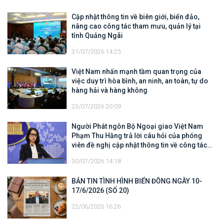
Cập nhật thông tin về biên giới, biển đảo,
nâng cao công tác tham mưu, quản lý tại
tỉnh Quảng Ngãi
31/07/2026 14:25
Việt Nam nhấn mạnh tầm quan trọng của
việc duy trì hòa bình, an ninh, an toàn, tự do
hàng hải và hàng không
23/07/2026 20:09
Người Phát ngôn Bộ Ngoại giao Việt Nam
Phạm Thu Hằng trả lời câu hỏi của phóng
viên đề nghị cập nhật thông tin về công tác
tìm kiếm, cứu hộ các thuyền viên Việt Nam
30/07/2026 14:18
trên tàu Khôi Nguyên 18
BẢN TIN TÌNH HÌNH BIỂN ĐÔNG NGÀY 10-
17/6/2026 (SỐ 20)
22/06/2026 16:26