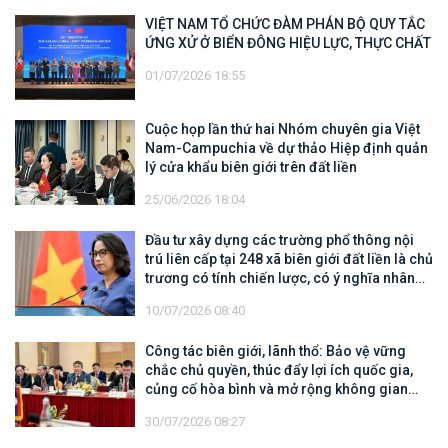
VIỆT NAM TỔ CHỨC ĐÀM PHÁN BỘ QUY TẮC
ỨNG XỬ Ở BIỂN ĐÔNG HIỆU LỰC, THỰC CHẤT
01/07/2026 18:55
Cuộc họp lần thứ hai Nhóm chuyên gia Việt
Nam-Campuchia về dự thảo Hiệp định quản
lý cửa khẩu biên giới trên đất liền
25/06/2026 18:04
Đầu tư xây dựng các trường phổ thông nội
trú liên cấp tại 248 xã biên giới đất liền là chủ
trương có tính chiến lược, có ý nghĩa nhân
văn sâu sắc
10/07/2026 08:40
Công tác biên giới, lãnh thổ: Bảo vệ vững
chắc chủ quyền, thúc đẩy lợi ích quốc gia,
củng cố hòa bình và mở rộng không gian
hợp tác, phát triển
30/07/2026 08:27