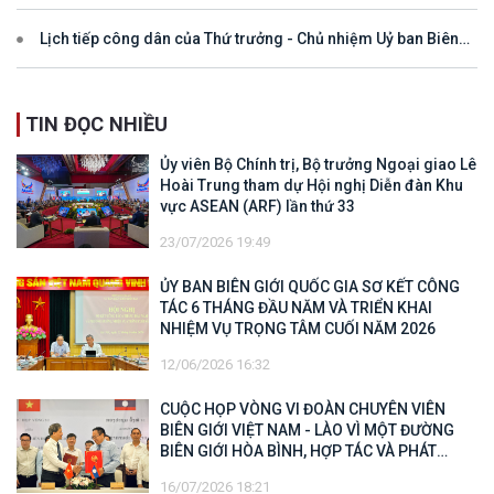
Lịch tiếp công dân của Thứ trưởng - Chủ nhiệm Uỷ ban Biên
giới quốc gia năm 2025
TIN ĐỌC NHIỀU
Ủy viên Bộ Chính trị, Bộ trưởng Ngoại giao Lê
Hoài Trung tham dự Hội nghị Diễn đàn Khu
vực ASEAN (ARF) lần thứ 33
23/07/2026 19:49
ỦY BAN BIÊN GIỚI QUỐC GIA SƠ KẾT CÔNG
TÁC 6 THÁNG ĐẦU NĂM VÀ TRIỂN KHAI
NHIỆM VỤ TRỌNG TÂM CUỐI NĂM 2026
12/06/2026 16:32
CUỘC HỌP VÒNG VI ĐOÀN CHUYÊN VIÊN
BIÊN GIỚI VIỆT NAM - LÀO VÌ MỘT ĐƯỜNG
BIÊN GIỚI HÒA BÌNH, HỢP TÁC VÀ PHÁT
TRIỂN
16/07/2026 18:21