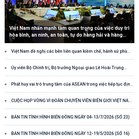
Việt Nam nhấn mạnh tầm quan trọng của việc duy trì
hòa bình, an ninh, an toàn, tự do hàng hải và hàng
không
Việt Nam đề nghị các bên liên quan kiềm chế, hành xử phù
hợp với luật pháp quốc tế, tôn trọng quyền chủ quyền và quyền tài
phán đối với vùng đặc quyền kinh tế và thềm lục địa của quốc gia
ven biển
Ủy viên Bộ Chính trị, Bộ trưởng Ngoại giao Lê Hoài Trung
tham dự Hội nghị Diễn đàn Khu vực ASEAN (ARF) lần thứ 33
Phát huy vai trò trung tâm của ASEAN trong việc tiếp tục định
hướng cho đối thoại và hợp tác ở khu vực
CUỘC HỌP VÒNG VI ĐOÀN CHUYÊN VIÊN BIÊN GIỚI VIỆT NAM
- LÀO VÌ MỘT ĐƯỜNG BIÊN GIỚI HÒA BÌNH, HỢP TÁC VÀ PHÁT
TRIỂN
BẢN TIN TÌNH HÌNH BIỂN ĐÔNG NGÀY 04-13/7/2026 (SỐ 23)
BẢN TIN TÌNH HÌNH BIỂN ĐÔNG NGÀY 12-19/5/2026 (SỐ 16)