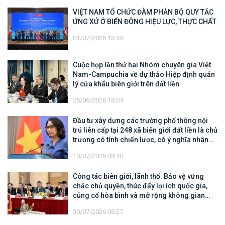
VIỆT NAM TỔ CHỨC ĐÀM PHÁN BỘ QUY TẮC
ỨNG XỬ Ở BIỂN ĐÔNG HIỆU LỰC, THỰC CHẤT
01/07/2026 18:55
Cuộc họp lần thứ hai Nhóm chuyên gia Việt
Nam-Campuchia về dự thảo Hiệp định quản
lý cửa khẩu biên giới trên đất liền
25/06/2026 18:04
Đầu tư xây dựng các trường phổ thông nội
trú liên cấp tại 248 xã biên giới đất liền là chủ
trương có tính chiến lược, có ý nghĩa nhân
văn sâu sắc
10/07/2026 08:40
Công tác biên giới, lãnh thổ: Bảo vệ vững
chắc chủ quyền, thúc đẩy lợi ích quốc gia,
củng cố hòa bình và mở rộng không gian
hợp tác, phát triển
30/07/2026 08:27