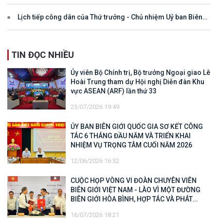
Lịch tiếp công dân của Thứ trưởng - Chủ nhiệm Uỷ ban Biên
giới quốc gia năm 2025
TIN ĐỌC NHIỀU
Ủy viên Bộ Chính trị, Bộ trưởng Ngoại giao Lê
Hoài Trung tham dự Hội nghị Diễn đàn Khu
vực ASEAN (ARF) lần thứ 33
23/07/2026 19:49
ỦY BAN BIÊN GIỚI QUỐC GIA SƠ KẾT CÔNG
TÁC 6 THÁNG ĐẦU NĂM VÀ TRIỂN KHAI
NHIỆM VỤ TRỌNG TÂM CUỐI NĂM 2026
12/06/2026 16:32
CUỘC HỌP VÒNG VI ĐOÀN CHUYÊN VIÊN
BIÊN GIỚI VIỆT NAM - LÀO VÌ MỘT ĐƯỜNG
BIÊN GIỚI HÒA BÌNH, HỢP TÁC VÀ PHÁT
TRIỂN
16/07/2026 18:21