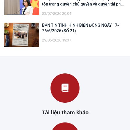
tôn trọng quyền chủ quyền và quyền tài phán
đối với vùng đặc quyền kinh tế và thềm lục
23/07/2026 20:04
địa của quốc gia ven biển
BẢN TIN TÌNH HÌNH BIỂN ĐÔNG NGÀY 17-
26/6/2026 (SỐ 21)
29/06/2026 19:37
Tài liệu tham khảo