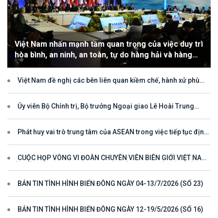
Việt Nam nhấn mạnh tầm quan trọng của việc duy trì
hòa bình, an ninh, an toàn, tự do hàng hải và hàng
không
Việt Nam đề nghị các bên liên quan kiềm chế, hành xử phù
hợp với luật pháp quốc tế, tôn trọng quyền chủ quyền và quyền tài
phán đối với vùng đặc quyền kinh tế và thềm lục địa của quốc gia
ven biển
Ủy viên Bộ Chính trị, Bộ trưởng Ngoại giao Lê Hoài Trung
tham dự Hội nghị Diễn đàn Khu vực ASEAN (ARF) lần thứ 33
Phát huy vai trò trung tâm của ASEAN trong việc tiếp tục định
hướng cho đối thoại và hợp tác ở khu vực
CUỘC HỌP VÒNG VI ĐOÀN CHUYÊN VIÊN BIÊN GIỚI VIỆT NAM
- LÀO VÌ MỘT ĐƯỜNG BIÊN GIỚI HÒA BÌNH, HỢP TÁC VÀ PHÁT
TRIỂN
BẢN TIN TÌNH HÌNH BIỂN ĐÔNG NGÀY 04-13/7/2026 (SỐ 23)
BẢN TIN TÌNH HÌNH BIỂN ĐÔNG NGÀY 12-19/5/2026 (SỐ 16)