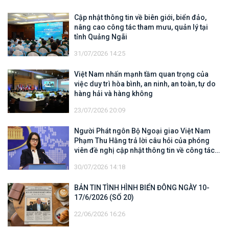
Cập nhật thông tin về biên giới, biển đảo,
nâng cao công tác tham mưu, quản lý tại
tỉnh Quảng Ngãi
31/07/2026 14:25
Việt Nam nhấn mạnh tầm quan trọng của
việc duy trì hòa bình, an ninh, an toàn, tự do
hàng hải và hàng không
23/07/2026 20:09
Người Phát ngôn Bộ Ngoại giao Việt Nam
Phạm Thu Hằng trả lời câu hỏi của phóng
viên đề nghị cập nhật thông tin về công tác
tìm kiếm, cứu hộ các thuyền viên Việt Nam
30/07/2026 14:18
trên tàu Khôi Nguyên 18
BẢN TIN TÌNH HÌNH BIỂN ĐÔNG NGÀY 10-
17/6/2026 (SỐ 20)
22/06/2026 16:26