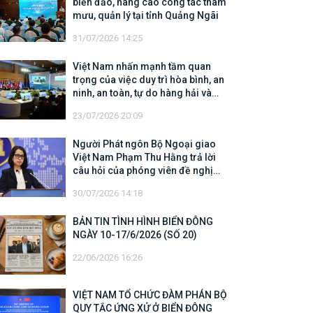
biển đảo, nâng cao công tác tham
mưu, quản lý tại tỉnh Quảng Ngãi
31/07/2026 14:25
Việt Nam nhấn mạnh tầm quan
trọng của việc duy trì hòa bình, an
ninh, an toàn, tự do hàng hải và
hàng không
23/07/2026 20:09
Người Phát ngôn Bộ Ngoại giao
Việt Nam Phạm Thu Hằng trả lời
câu hỏi của phóng viên đề nghị
cập nhật thông tin về công tác tìm
30/07/2026 14:18
kiếm, cứu hộ các thuyền viên Việt
Nam trên tàu Khôi Nguyên 18
BẢN TIN TÌNH HÌNH BIỂN ĐÔNG
NGÀY 10-17/6/2026 (SỐ 20)
22/06/2026 16:26
VIỆT NAM TỔ CHỨC ĐÀM PHÁN BỘ
QUY TẮC ỨNG XỬ Ở BIỂN ĐÔNG