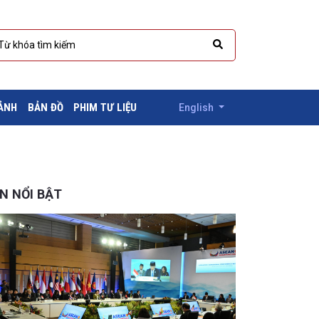
 ẢNH
BẢN ĐỒ
PHIM TƯ LIỆU
English
IN NỔI BẬT