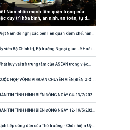
iệt Nam nhấn mạnh tầm quan trọng của
iệc duy trì hòa bình, an ninh, an toàn, tự do
àng hải và hàng không
Việt Nam đề nghị các bên liên quan kiềm chế, hành
hù hợp với luật pháp quốc tế, tôn trọng quyền chủ
ền và quyền tài phán đối với vùng đặc quyền kinh tế
thềm lục địa của quốc gia ven biển
Ủy viên Bộ Chính trị, Bộ trưởng Ngoại giao Lê Hoài
ng tham dự Hội nghị Diễn đàn Khu vực ASEAN (ARF)
thứ 33
Phát huy vai trò trung tâm của ASEAN trong việc
 tục định hướng cho đối thoại và hợp tác ở khu vực
CUỘC HỌP VÒNG VI ĐOÀN CHUYÊN VIÊN BIÊN GIỚI
T NAM - LÀO VÌ MỘT ĐƯỜNG BIÊN GIỚI HÒA BÌNH,
 TÁC VÀ PHÁT TRIỂN
BẢN TIN TÌNH HÌNH BIỂN ĐÔNG NGÀY 04-13/7/2026
 23)
BẢN TIN TÌNH HÌNH BIỂN ĐÔNG NGÀY 12-19/5/2026
 16)
Lịch tiếp công dân của Thứ trưởng - Chủ nhiệm Uỷ