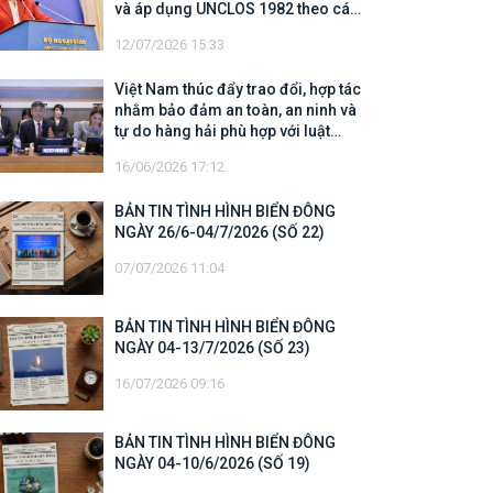
và áp dụng UNCLOS 1982 theo các
quy định của UNCLOS 1982
12/07/2026 15:33
Việt Nam thúc đẩy trao đổi, hợp tác
nhằm bảo đảm an toàn, an ninh và
tự do hàng hải phù hợp với luật
pháp quốc tế
16/06/2026 17:12
BẢN TIN TÌNH HÌNH BIỂN ĐÔNG
NGÀY 26/6-04/7/2026 (SỐ 22)
07/07/2026 11:04
BẢN TIN TÌNH HÌNH BIỂN ĐÔNG
NGÀY 04-13/7/2026 (SỐ 23)
16/07/2026 09:16
BẢN TIN TÌNH HÌNH BIỂN ĐÔNG
NGÀY 04-10/6/2026 (SỐ 19)