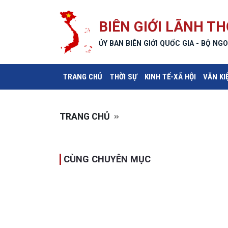
BIÊN GIỚI LÃNH TH
ỦY BAN BIÊN GIỚI QUỐC GIA - BỘ NGO
(CURRENT)
TRANG CHỦ
THỜI SỰ
KINH TẾ-XÃ HỘI
VĂN KI
TRANG CHỦ
CÙNG CHUYÊN MỤC