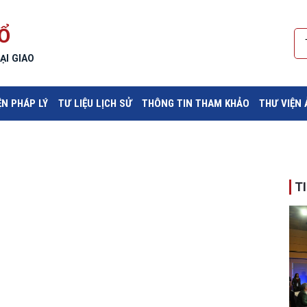
Ổ
ẠI GIAO
ỆN PHÁP LÝ
TƯ LIỆU LỊCH SỬ
THÔNG TIN THAM KHẢO
THƯ VIỆN
T