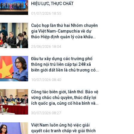
HIỆU LỰC, THỰC CHẤT
01/07/2026 18:55
Cuộc họp lần thứ hai Nhóm chuyên
gia Việt Nam-Campuchia về dự
thảo Hiệp định quản lý cửa khẩu
biên giới trên đất liền
25/06/2026 18:04
Đầu tư xây dựng các trường phổ
thông nội trú liên cấp tại 248 xã
biên giới đất liền là chủ trương có
tính chiến lược, có ý nghĩa nhân
10/07/2026 08:40
văn sâu sắc
Công tác biên giới, lãnh thổ: Bảo vệ
vững chắc chủ quyền, thúc đẩy lợi
ích quốc gia, củng cố hòa bình và
mở rộng không gian hợp tác, phát
30/07/2026 08:27
triển
Việt Nam luôn ủng hộ việc giải
quyết các tranh chấp về giải thích