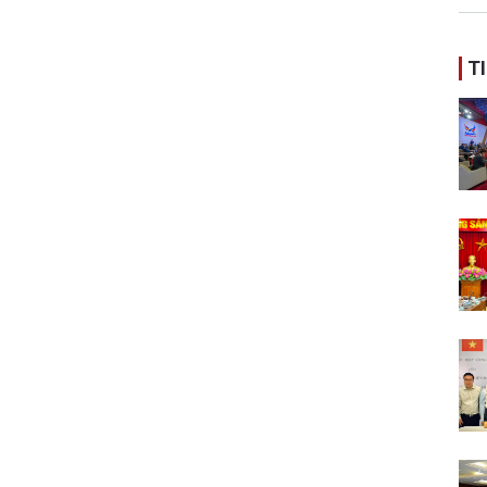
ban
T