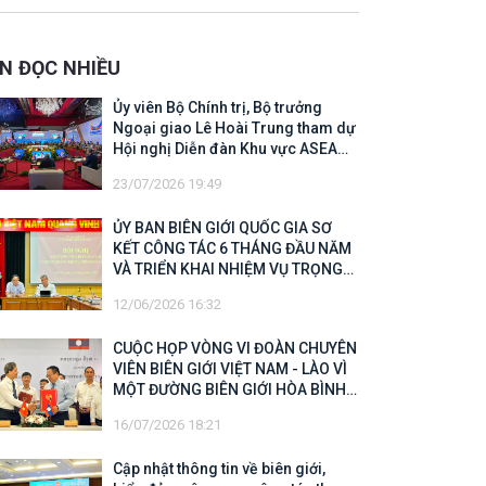
 Biên giới quốc gia năm 2025
IN ĐỌC NHIỀU
Ủy viên Bộ Chính trị, Bộ trưởng
Ngoại giao Lê Hoài Trung tham dự
Hội nghị Diễn đàn Khu vực ASEAN
(ARF) lần thứ 33
23/07/2026 19:49
ỦY BAN BIÊN GIỚI QUỐC GIA SƠ
KẾT CÔNG TÁC 6 THÁNG ĐẦU NĂM
VÀ TRIỂN KHAI NHIỆM VỤ TRỌNG
TÂM CUỐI NĂM 2026
12/06/2026 16:32
CUỘC HỌP VÒNG VI ĐOÀN CHUYÊN
VIÊN BIÊN GIỚI VIỆT NAM - LÀO VÌ
MỘT ĐƯỜNG BIÊN GIỚI HÒA BÌNH,
HỢP TÁC VÀ PHÁT TRIỂN
16/07/2026 18:21
Cập nhật thông tin về biên giới,