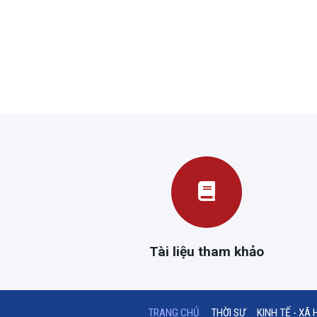
Tài liệu tham khảo
(CURRENT)
TRANG CHỦ
THỜI SỰ
KINH TẾ - XÃ 