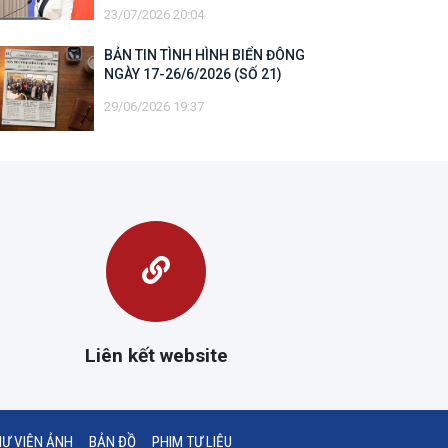
quyền chủ quyền và quyền tài phán
23/07/2026 20:04
đối với vùng đặc quyền kinh tế và
thềm lục địa của quốc gia ven biển
BẢN TIN TÌNH HÌNH BIỂN ĐÔNG
NGÀY 17-26/6/2026 (SỐ 21)
29/06/2026 19:37
Liên kết website
Ư VIỆN ẢNH
BẢN ĐỒ
PHIM TƯ LIỆU