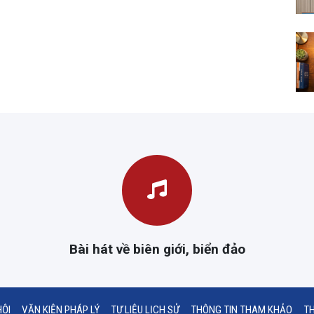
Bài hát về biên giới, biển đảo
HỘI
VĂN KIỆN PHÁP LÝ
TƯ LIỆU LỊCH SỬ
THÔNG TIN THAM KHẢO
TH