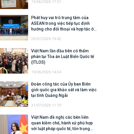
15/06/2026 17:51
Phát huy vai trò trung tâm của
ASEAN trong việc tiếp tục định
hướng cho đối thoại và hợp tác ở
khu vực
23/07/2026 19:42
Việt Nam lần đầu tiên có thẩm
phán tại Tòa án Luật Biển Quốc tế
(ITLOS)
19/06/2026 14:34
Đoàn công tác của Ủy ban Biên
giới quốc gia khảo sát và làm việc
tại tỉnh Quảng Ngãi
31/07/2026 11:19
Việt Nam đề nghị các bên liên
quan kiềm chế, hành xử phù hợp
với luật pháp quốc tế, tôn trọng