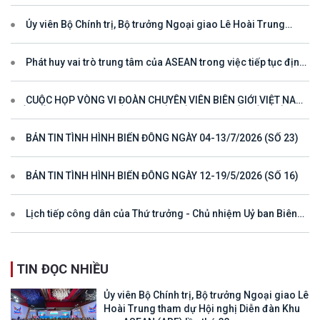
phán đối với vùng đặc quyền kinh tế và thềm lục địa của quốc gia
ven biển
Ủy viên Bộ Chính trị, Bộ trưởng Ngoại giao Lê Hoài Trung
tham dự Hội nghị Diễn đàn Khu vực ASEAN (ARF) lần thứ 33
Phát huy vai trò trung tâm của ASEAN trong việc tiếp tục định
hướng cho đối thoại và hợp tác ở khu vực
CUỘC HỌP VÒNG VI ĐOÀN CHUYÊN VIÊN BIÊN GIỚI VIỆT NAM
- LÀO VÌ MỘT ĐƯỜNG BIÊN GIỚI HÒA BÌNH, HỢP TÁC VÀ PHÁT
TRIỂN
BẢN TIN TÌNH HÌNH BIỂN ĐÔNG NGÀY 04-13/7/2026 (SỐ 23)
BẢN TIN TÌNH HÌNH BIỂN ĐÔNG NGÀY 12-19/5/2026 (SỐ 16)
Lịch tiếp công dân của Thứ trưởng - Chủ nhiệm Uỷ ban Biên
giới quốc gia năm 2025
TIN ĐỌC NHIỀU
Ủy viên Bộ Chính trị, Bộ trưởng Ngoại giao Lê
Hoài Trung tham dự Hội nghị Diễn đàn Khu