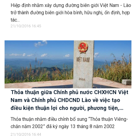
quyết vấn đề người di cư tự do và kết hôn
Hiệp định nhằm xây dựng đường biên giới Việt Nam - Lào
không giá thú trong vùng biên giới hai nước
trở thành đường biên giới hòa bình, hữu nghị, ốn định, hợp
tác...
21/10/2016 16:45
Thỏa thuận giữa Chính phủ nước CHXHCN Việt
Nam và Chính phủ CHDCND Lào về việc tạo
điều kiện thuận lợi cho người, phương tiện,
hàng hóa qua lại biên giới nhằm đẩy mạnh hơn
Thỏa thuận nhằm điều chỉnh bổ sung “Thỏa thuận Viêng-
nữa việc khuyến khích và phát triển hợp tác đầu
chăn năm 2002” đã ký ngày 13 tháng 8 năm 2002
tư thương mại giữa hai nước
21/10/2016 16:44