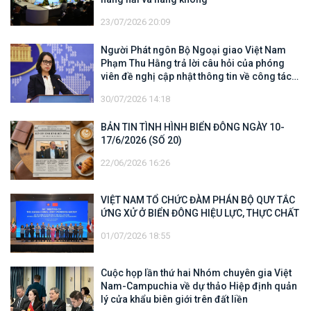
23/07/2026 20:09
Người Phát ngôn Bộ Ngoại giao Việt Nam
Phạm Thu Hằng trả lời câu hỏi của phóng
viên đề nghị cập nhật thông tin về công tác
tìm kiếm, cứu hộ các thuyền viên Việt Nam
30/07/2026 14:18
trên tàu Khôi Nguyên 18
BẢN TIN TÌNH HÌNH BIỂN ĐÔNG NGÀY 10-
17/6/2026 (SỐ 20)
22/06/2026 16:26
VIỆT NAM TỔ CHỨC ĐÀM PHÁN BỘ QUY TẮC
ỨNG XỬ Ở BIỂN ĐÔNG HIỆU LỰC, THỰC CHẤT
01/07/2026 18:55
Cuộc họp lần thứ hai Nhóm chuyên gia Việt
Nam-Campuchia về dự thảo Hiệp định quản
lý cửa khẩu biên giới trên đất liền