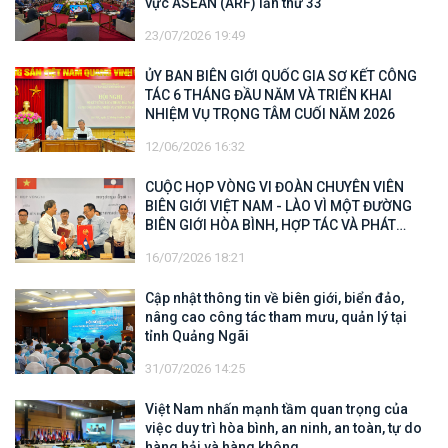
vực ASEAN (ARF) lần thứ 33
23/07/2026 19:49
ỦY BAN BIÊN GIỚI QUỐC GIA SƠ KẾT CÔNG
TÁC 6 THÁNG ĐẦU NĂM VÀ TRIỂN KHAI
NHIỆM VỤ TRỌNG TÂM CUỐI NĂM 2026
12/06/2026 16:32
CUỘC HỌP VÒNG VI ĐOÀN CHUYÊN VIÊN
BIÊN GIỚI VIỆT NAM - LÀO VÌ MỘT ĐƯỜNG
BIÊN GIỚI HÒA BÌNH, HỢP TÁC VÀ PHÁT
TRIỂN
16/07/2026 18:21
Cập nhật thông tin về biên giới, biển đảo,
nâng cao công tác tham mưu, quản lý tại
tỉnh Quảng Ngãi
31/07/2026 14:25
Việt Nam nhấn mạnh tầm quan trọng của
việc duy trì hòa bình, an ninh, an toàn, tự do
hàng hải và hàng không