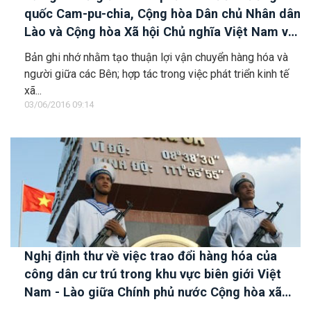
quốc Cam-pu-chia, Cộng hòa Dân chủ Nhân dân
Lào và Cộng hòa Xã hội Chủ nghĩa Việt Nam về
vận tải đường bộ
Bản ghi nhớ nhằm tạo thuận lợi vận chuyển hàng hóa và
người giữa các Bên; hợp tác trong việc phát triển kinh tế
xã...
03/06/2016 09:14
Nghị định thư về việc trao đổi hàng hóa của
công dân cư trú trong khu vực biên giới Việt
Nam - Lào giữa Chính phủ nước Cộng hòa xã
hội chủ nghĩa Việt Nam và Chính phủ nước