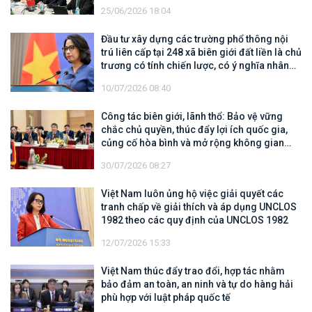
25/06/2026 18:04
Đầu tư xây dựng các trường phổ thông nội
trú liên cấp tại 248 xã biên giới đất liền là chủ
trương có tính chiến lược, có ý nghĩa nhân
văn sâu sắc
10/07/2026 08:40
Công tác biên giới, lãnh thổ: Bảo vệ vững
chắc chủ quyền, thúc đẩy lợi ích quốc gia,
củng cố hòa bình và mở rộng không gian
hợp tác, phát triển
30/07/2026 08:27
Việt Nam luôn ủng hộ việc giải quyết các
tranh chấp về giải thích và áp dụng UNCLOS
1982 theo các quy định của UNCLOS 1982
12/07/2026 15:33
Việt Nam thúc đẩy trao đổi, hợp tác nhằm
bảo đảm an toàn, an ninh và tự do hàng hải
phù hợp với luật pháp quốc tế