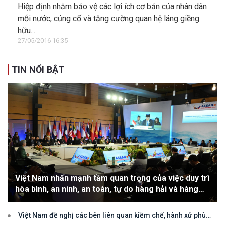
hòa Dân chủ Nhân dân Lào
Hiệp định nhằm bảo vệ các lợi ích cơ bản của nhân dân
mỗi nước, củng cố và tăng cường quan hệ láng giềng
hữu...
27/05/2016 16:35
TIN NỔI BẬT
Việt Nam nhấn mạnh tầm quan trọng của việc duy trì
hòa bình, an ninh, an toàn, tự do hàng hải và hàng
không
Việt Nam đề nghị các bên liên quan kiềm chế, hành xử phù
hợp với luật pháp quốc tế, tôn trọng quyền chủ quyền và quyền tài