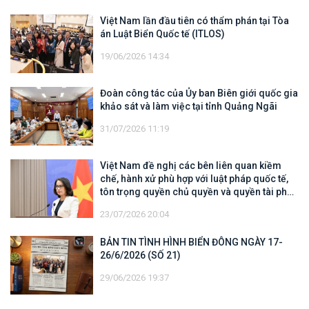
Việt Nam lần đầu tiên có thẩm phán tại Tòa
án Luật Biển Quốc tế (ITLOS)
19/06/2026 14:34
Đoàn công tác của Ủy ban Biên giới quốc gia
khảo sát và làm việc tại tỉnh Quảng Ngãi
31/07/2026 11:19
Việt Nam đề nghị các bên liên quan kiềm
chế, hành xử phù hợp với luật pháp quốc tế,
tôn trọng quyền chủ quyền và quyền tài phán
đối với vùng đặc quyền kinh tế và thềm lục
23/07/2026 20:04
địa của quốc gia ven biển
BẢN TIN TÌNH HÌNH BIỂN ĐÔNG NGÀY 17-
26/6/2026 (SỐ 21)
29/06/2026 19:37