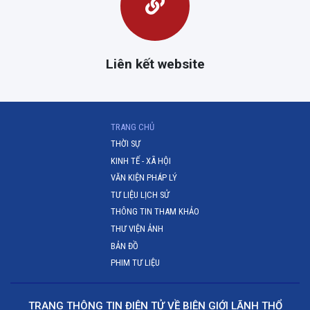
Liên kết website
(CURRENT)
TRANG CHỦ
THỜI SỰ
KINH TẾ - XÃ HỘI
VĂN KIỆN PHÁP LÝ
TƯ LIỆU LỊCH SỬ
THÔNG TIN THAM KHẢO
THƯ VIỆN ẢNH
BẢN ĐỒ
PHIM TƯ LIỆU
TRANG THÔNG TIN ĐIỆN TỬ VỀ BIÊN GIỚI LÃNH THỔ