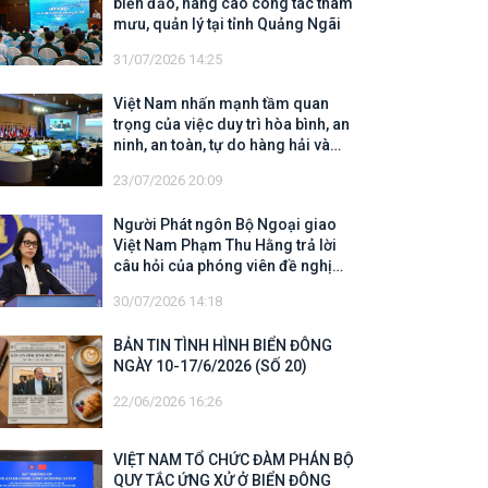
biển đảo, nâng cao công tác tham
mưu, quản lý tại tỉnh Quảng Ngãi
31/07/2026 14:25
Việt Nam nhấn mạnh tầm quan
trọng của việc duy trì hòa bình, an
ninh, an toàn, tự do hàng hải và
hàng không
23/07/2026 20:09
Người Phát ngôn Bộ Ngoại giao
Việt Nam Phạm Thu Hằng trả lời
câu hỏi của phóng viên đề nghị
cập nhật thông tin về công tác tìm
30/07/2026 14:18
kiếm, cứu hộ các thuyền viên Việt
Nam trên tàu Khôi Nguyên 18
BẢN TIN TÌNH HÌNH BIỂN ĐÔNG
NGÀY 10-17/6/2026 (SỐ 20)
22/06/2026 16:26
VIỆT NAM TỔ CHỨC ĐÀM PHÁN BỘ
QUY TẮC ỨNG XỬ Ở BIỂN ĐÔNG