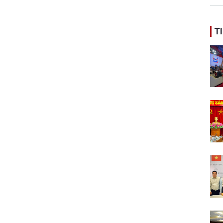
ban
T