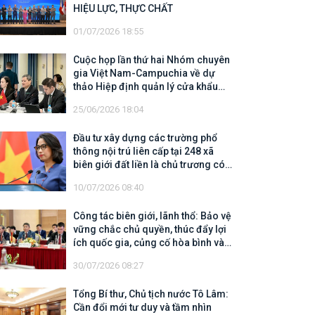
HIỆU LỰC, THỰC CHẤT
01/07/2026 18:55
Cuộc họp lần thứ hai Nhóm chuyên
gia Việt Nam-Campuchia về dự
thảo Hiệp định quản lý cửa khẩu
biên giới trên đất liền
25/06/2026 18:04
Đầu tư xây dựng các trường phổ
thông nội trú liên cấp tại 248 xã
biên giới đất liền là chủ trương có
tính chiến lược, có ý nghĩa nhân
10/07/2026 08:40
văn sâu sắc
Công tác biên giới, lãnh thổ: Bảo vệ
vững chắc chủ quyền, thúc đẩy lợi
ích quốc gia, củng cố hòa bình và
mở rộng không gian hợp tác, phát
30/07/2026 08:27
triển
Tổng Bí thư, Chủ tịch nước Tô Lâm:
Cần đổi mới tư duy và tầm nhìn