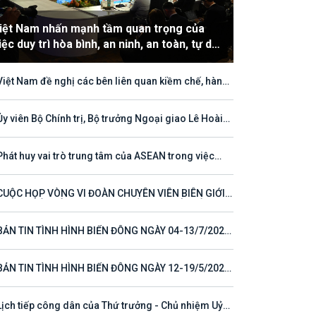
iệt Nam nhấn mạnh tầm quan trọng của
iệc duy trì hòa bình, an ninh, an toàn, tự do
àng hải và hàng không
Việt Nam đề nghị các bên liên quan kiềm chế, hành
hù hợp với luật pháp quốc tế, tôn trọng quyền chủ
ền và quyền tài phán đối với vùng đặc quyền kinh tế
thềm lục địa của quốc gia ven biển
Ủy viên Bộ Chính trị, Bộ trưởng Ngoại giao Lê Hoài
ng tham dự Hội nghị Diễn đàn Khu vực ASEAN (ARF)
thứ 33
Phát huy vai trò trung tâm của ASEAN trong việc
 tục định hướng cho đối thoại và hợp tác ở khu vực
CUỘC HỌP VÒNG VI ĐOÀN CHUYÊN VIÊN BIÊN GIỚI
T NAM - LÀO VÌ MỘT ĐƯỜNG BIÊN GIỚI HÒA BÌNH,
 TÁC VÀ PHÁT TRIỂN
BẢN TIN TÌNH HÌNH BIỂN ĐÔNG NGÀY 04-13/7/2026
 23)
BẢN TIN TÌNH HÌNH BIỂN ĐÔNG NGÀY 12-19/5/2026
 16)
Lịch tiếp công dân của Thứ trưởng - Chủ nhiệm Uỷ