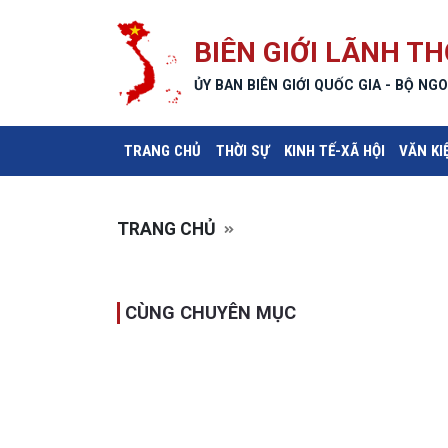
BIÊN GIỚI LÃNH TH
ỦY BAN BIÊN GIỚI QUỐC GIA - BỘ NGO
(CURRENT)
TRANG CHỦ
THỜI SỰ
KINH TẾ-XÃ HỘI
VĂN KI
TRANG CHỦ
CÙNG CHUYÊN MỤC