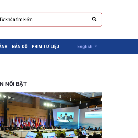
 ẢNH
BẢN ĐỒ
PHIM TƯ LIỆU
English
IN NỔI BẬT