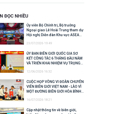
 Biên giới quốc gia năm 2025
IN ĐỌC NHIỀU
Ủy viên Bộ Chính trị, Bộ trưởng
Ngoại giao Lê Hoài Trung tham dự
Hội nghị Diễn đàn Khu vực ASEAN
(ARF) lần thứ 33
23/07/2026 19:49
ỦY BAN BIÊN GIỚI QUỐC GIA SƠ
KẾT CÔNG TÁC 6 THÁNG ĐẦU NĂM
VÀ TRIỂN KHAI NHIỆM VỤ TRỌNG
TÂM CUỐI NĂM 2026
12/06/2026 16:32
CUỘC HỌP VÒNG VI ĐOÀN CHUYÊN
VIÊN BIÊN GIỚI VIỆT NAM - LÀO VÌ
MỘT ĐƯỜNG BIÊN GIỚI HÒA BÌNH,
HỢP TÁC VÀ PHÁT TRIỂN
16/07/2026 18:21
Cập nhật thông tin về biên giới,