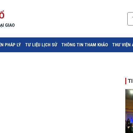
Ổ
ẠI GIAO
ỆN PHÁP LÝ
TƯ LIỆU LỊCH SỬ
THÔNG TIN THAM KHẢO
THƯ VIỆN
T