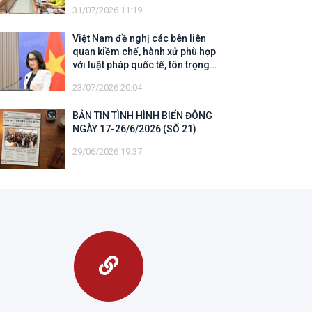
31/07/2026 11:19
Việt Nam đề nghị các bên liên
quan kiềm chế, hành xử phù hợp
với luật pháp quốc tế, tôn trọng
quyền chủ quyền và quyền tài phán
23/07/2026 20:04
đối với vùng đặc quyền kinh tế và
thềm lục địa của quốc gia ven biển
BẢN TIN TÌNH HÌNH BIỂN ĐÔNG
NGÀY 17-26/6/2026 (SỐ 21)
29/06/2026 19:37