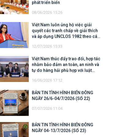
phát triển biển
08/06/2026 15:26
Việt Nam luôn ủng hộ việc giải
quyết các tranh chấp về giải thích
và áp dụng UNCLOS 1982 theo các
quy định của UNCLOS 1982
12/07/2026 15:33
Việt Nam thúc đẩy trao đổi, hợp tác
nhằm bảo đảm an toàn, an ninh và
tự do hàng hải phù hợp với luật
pháp quốc tế
16/06/2026 17:12
BẢN TIN TÌNH HÌNH BIỂN ĐÔNG
NGÀY 26/6-04/7/2026 (SỐ 22)
07/07/2026 11:04
BẢN TIN TÌNH HÌNH BIỂN ĐÔNG
NGÀY 04-13/7/2026 (SỐ 23)