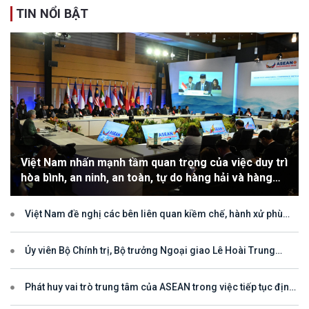
TIN NỔI BẬT
Việt Nam nhấn mạnh tầm quan trọng của việc duy trì
hòa bình, an ninh, an toàn, tự do hàng hải và hàng
không
Việt Nam đề nghị các bên liên quan kiềm chế, hành xử phù
hợp với luật pháp quốc tế, tôn trọng quyền chủ quyền và quyền tài
phán đối với vùng đặc quyền kinh tế và thềm lục địa của quốc gia
ven biển
Ủy viên Bộ Chính trị, Bộ trưởng Ngoại giao Lê Hoài Trung
tham dự Hội nghị Diễn đàn Khu vực ASEAN (ARF) lần thứ 33
Phát huy vai trò trung tâm của ASEAN trong việc tiếp tục định
hướng cho đối thoại và hợp tác ở khu vực