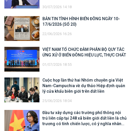
tìm kiếm, cứu hộ các thuyền viên Việt Nam
30/07/2026 14:18
trên tàu Khôi Nguyên 18
BẢN TIN TÌNH HÌNH BIỂN ĐÔNG NGÀY 10-
17/6/2026 (SỐ 20)
22/06/2026 16:26
VIỆT NAM TỔ CHỨC ĐÀM PHÁN BỘ QUY TẮC
ỨNG XỬ Ở BIỂN ĐÔNG HIỆU LỰC, THỰC CHẤT
01/07/2026 18:55
Cuộc họp lần thứ hai Nhóm chuyên gia Việt
Nam-Campuchia về dự thảo Hiệp định quản
lý cửa khẩu biên giới trên đất liền
25/06/2026 18:04
Đầu tư xây dựng các trường phổ thông nội
trú liên cấp tại 248 xã biên giới đất liền là chủ
trương có tính chiến lược, có ý nghĩa nhân
văn sâu sắc