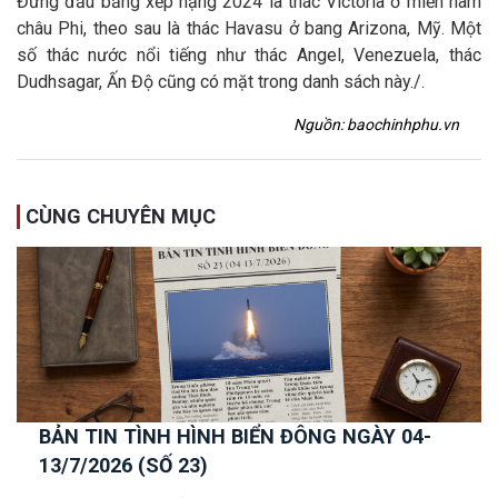
Đứng đầu bảng xếp hạng 2024 là thác Victoria ở miền nam
châu Phi, theo sau là thác Havasu ở bang Arizona, Mỹ. Một
số thác nước nổi tiếng như thác Angel, Venezuela, thác
Dudhsagar, Ấn Độ cũng có mặt trong danh sách này./.
Nguồn: baochinhphu.vn
CÙNG CHUYÊN MỤC
BẢN TIN TÌNH HÌNH BIỂN ĐÔNG NGÀY 04-
13/7/2026 (SỐ 23)