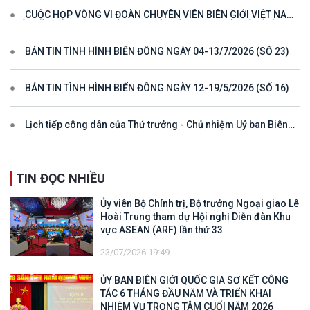
CUỘC HỌP VÒNG VI ĐOÀN CHUYÊN VIÊN BIÊN GIỚI VIỆT NAM
- LÀO VÌ MỘT ĐƯỜNG BIÊN GIỚI HÒA BÌNH, HỢP TÁC VÀ PHÁT
TRIỂN
BẢN TIN TÌNH HÌNH BIỂN ĐÔNG NGÀY 04-13/7/2026 (SỐ 23)
BẢN TIN TÌNH HÌNH BIỂN ĐÔNG NGÀY 12-19/5/2026 (SỐ 16)
Lịch tiếp công dân của Thứ trưởng - Chủ nhiệm Uỷ ban Biên
giới quốc gia năm 2025
TIN ĐỌC NHIỀU
Ủy viên Bộ Chính trị, Bộ trưởng Ngoại giao Lê
Hoài Trung tham dự Hội nghị Diễn đàn Khu
vực ASEAN (ARF) lần thứ 33
23/07/2026 19:49
ỦY BAN BIÊN GIỚI QUỐC GIA SƠ KẾT CÔNG
TÁC 6 THÁNG ĐẦU NĂM VÀ TRIỂN KHAI
NHIỆM VỤ TRỌNG TÂM CUỐI NĂM 2026