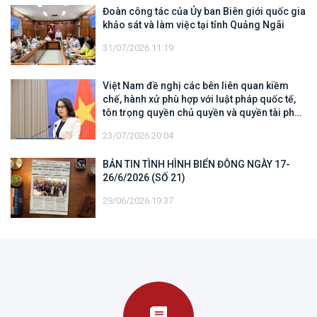
Đoàn công tác của Ủy ban Biên giới quốc gia
khảo sát và làm việc tại tỉnh Quảng Ngãi
31/07/2026 11:19
Việt Nam đề nghị các bên liên quan kiềm
chế, hành xử phù hợp với luật pháp quốc tế,
tôn trọng quyền chủ quyền và quyền tài phán
đối với vùng đặc quyền kinh tế và thềm lục
23/07/2026 20:04
địa của quốc gia ven biển
BẢN TIN TÌNH HÌNH BIỂN ĐÔNG NGÀY 17-
26/6/2026 (SỐ 21)
29/06/2026 19:37