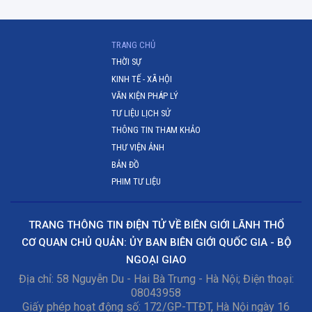
(CURRENT)
TRANG CHỦ
THỜI SỰ
KINH TẾ - XÃ HỘI
VĂN KIỆN PHÁP LÝ
TƯ LIỆU LỊCH SỬ
THÔNG TIN THAM KHẢO
THƯ VIỆN ẢNH
BẢN ĐỒ
PHIM TƯ LIỆU
TRANG THÔNG TIN ĐIỆN TỬ VỀ BIÊN GIỚI LÃNH THỔ
CƠ QUAN CHỦ QUẢN: ỦY BAN BIÊN GIỚI QUỐC GIA - BỘ
NGOẠI GIAO
Địa chỉ: 58 Nguyễn Du - Hai Bà Trưng - Hà Nội; Điện thoại:
08043958
Giấy phép hoạt động số: 172/GP-TTĐT, Hà Nội ngày 16