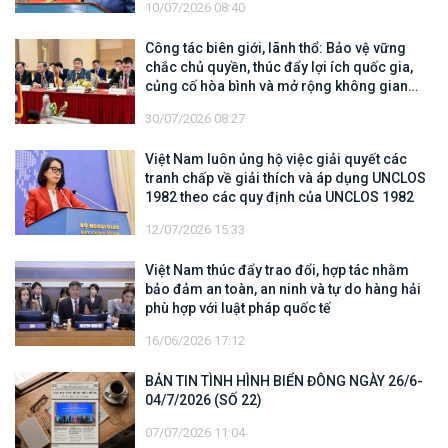
10/07/2026 08:40
Công tác biên giới, lãnh thổ: Bảo vệ vững
chắc chủ quyền, thúc đẩy lợi ích quốc gia,
củng cố hòa bình và mở rộng không gian
hợp tác, phát triển
30/07/2026 08:27
Việt Nam luôn ủng hộ việc giải quyết các
tranh chấp về giải thích và áp dụng UNCLOS
1982 theo các quy định của UNCLOS 1982
12/07/2026 15:33
Việt Nam thúc đẩy trao đổi, hợp tác nhằm
bảo đảm an toàn, an ninh và tự do hàng hải
phù hợp với luật pháp quốc tế
16/06/2026 17:12
BẢN TIN TÌNH HÌNH BIỂN ĐÔNG NGÀY 26/6-
04/7/2026 (SỐ 22)
07/07/2026 11:04