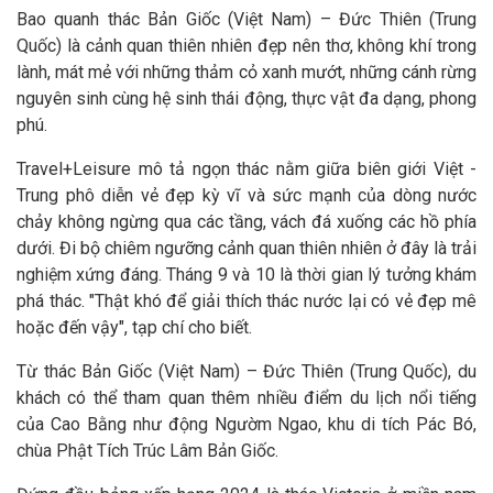
Bao quanh thác Bản Giốc (Việt Nam) – Đức Thiên (Trung
Quốc) là cảnh quan thiên nhiên đẹp nên thơ, không khí trong
lành, mát mẻ với những thảm cỏ xanh mướt, những cánh rừng
nguyên sinh cùng hệ sinh thái động, thực vật đa dạng, phong
phú.
Travel+Leisure mô tả ngọn thác nằm giữa biên giới Việt -
Trung phô diễn vẻ đẹp kỳ vĩ và sức mạnh của dòng nước
chảy không ngừng qua các tầng, vách đá xuống các hồ phía
dưới. Đi bộ chiêm ngưỡng cảnh quan thiên nhiên ở đây là trải
nghiệm xứng đáng. Tháng 9 và 10 là thời gian lý tưởng khám
phá thác. "Thật khó để giải thích thác nước lại có vẻ đẹp mê
hoặc đến vậy", tạp chí cho biết.
Từ thác Bản Giốc (Việt Nam) – Đức Thiên (Trung Quốc), du
khách có thể tham quan thêm nhiều điểm du lịch nổi tiếng
của Cao Bằng như động Ngườm Ngao, khu di tích Pác Bó,
chùa Phật Tích Trúc Lâm Bản Giốc.