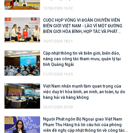
12/06/2026 16:32
CUỘC HỌP VÒNG VI ĐOÀN CHUYÊN VIÊN
BIÊN GIỚI VIỆT NAM - LÀO VÌ MỘT ĐƯỜNG
BIÊN GIỚI HÒA BÌNH, HỢP TÁC VÀ PHÁT
TRIỂN
16/07/2026 18:21
Cập nhật thông tin về biên giới, biển đảo,
nâng cao công tác tham mưu, quản lý tại
tỉnh Quảng Ngãi
31/07/2026 14:25
Việt Nam nhấn mạnh tầm quan trọng của
việc duy trì hòa bình, an ninh, an toàn, tự do
hàng hải và hàng không
23/07/2026 20:09
Người Phát ngôn Bộ Ngoại giao Việt Nam
Phạm Thu Hằng trả lời câu hỏi của phóng
viên đề nghị cập nhật thông tin về công tác